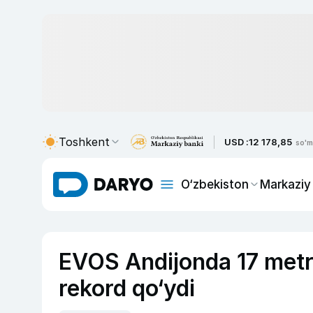
Toshkent
USD :
12 178,85
so'm
O‘zbekiston
Markaziy
EVOS Andijonda 17 metrl
rekord qo‘ydi