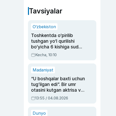
Tavsiyalar
O‘zbekiston
Toshkentda o‘pirilib
tushgan yo‘l qurilishi
bo‘yicha 6 kishiga sud
hukmi o‘qildi
Kecha, 10:10
Madaniyat
“U boshqalar baxti uchun
tug‘ilgan edi”. Bir umr
otasini kutgan aktrisa va
dublyaj ustasi Rimma
13:55 / 04.08.2026
Ahmedovaning
sinovlarga to‘la hayoti
Dunyo