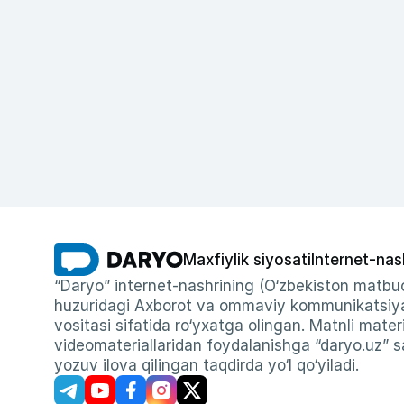
Maxfiylik siyosati
Internet-nas
“Daryo” internet-nashrining (O‘zbekiston matbuo
huzuridagi Axborot va ommaviy kommunikatsiyal
vositasi sifatida ro‘yxatga olingan. Matnli materi
videomateriallaridan foydalanishga “daryo.uz” sa
yozuv ilova qilingan taqdirda yo‘l qo‘yiladi.