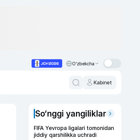
O‘zbekcha
Kabinet
So‘nggi yangiliklar
FIFA Yevropa ligalari tomonidan
jiddiy qarshilikka uchradi