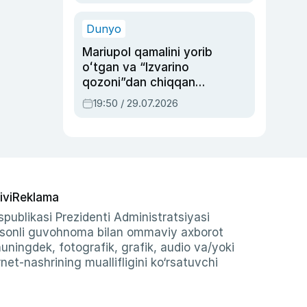
qolgan voqea
Dunyo
Mariupol qamalini yorib
oʻtgan va “Izvarino
qozoni”dan chiqqan
qahramon — Ukraina
19:50 / 29.07.2026
armiyasi bosh
qoʻmondoni Drapatiy
haqida
ivi
Reklama
publikasi Prezidenti Administratsiyasi
-sonli guvohnoma bilan ommaviy axborot
shuningdek, fotografik, grafik, audio va/yoki
et-nashrining muallifligini ko‘rsatuvchi