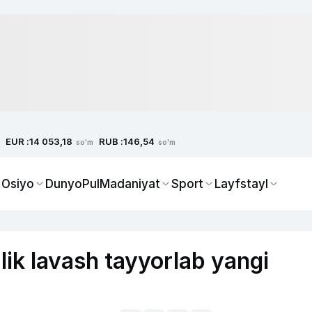
EUR :
RUB :
14 053,18
146,54
so'm
so'm
 Osiyo
Dunyo
Pul
Madaniyat
Sport
Layfstayl
ik lavash tayyorlab yangi