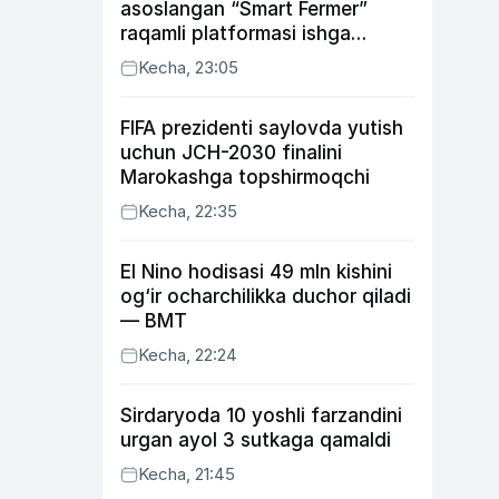
asoslangan “Smart Fermer”
raqamli platformasi ishga
tushiriladi
Kecha, 23:05
FIFA prezidenti saylovda yutish
uchun JCH-2030 finalini
Marokashga topshirmoqchi
Kecha, 22:35
El Nino hodisasi 49 mln kishini
og‘ir ocharchilikka duchor qiladi
— BMT
Kecha, 22:24
Sirdaryoda 10 yoshli farzandini
urgan ayol 3 sutkaga qamaldi
Kecha, 21:45