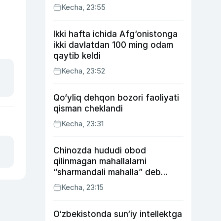
Kecha, 23:55
Ikki hafta ichida Afg‘onistonga
ikki davlatdan 100 ming odam
qaytib keldi
Kecha, 23:52
Qo‘yliq dehqon bozori faoliyati
qisman cheklandi
Kecha, 23:31
Chinozda hududi obod
qilinmagan mahallalarni
“sharmandali mahalla” deb
belgilash boshlandi
Kecha, 23:15
O‘zbekistonda sun‘iy intellektga