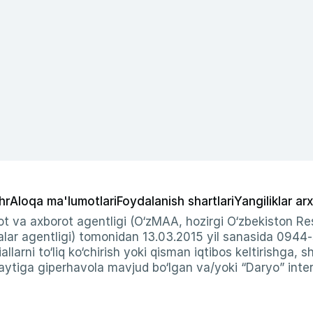
hr
Aloqa ma'lumotlari
Foydalanish shartlari
Yangiliklar arx
t va axborot agentligi (O‘zMAA, hozirgi O‘zbekiston Res
ar agentligi) tomonidan 13.03.2015 yil sanasida 0944
allarni to‘liq ko‘chirish yoki qisman iqtibos keltirishga, 
ytiga giperhavola mavjud bo‘lgan va/yoki “Daryo” intern