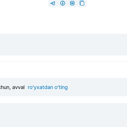
uchun, avval
ro‘yxatdan o‘ting