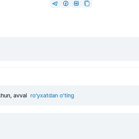
uchun, avval
ro‘yxatdan o‘ting