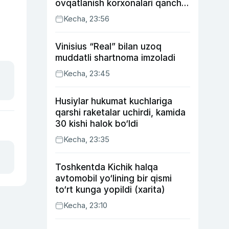
ovqatlanish korxonalari qancha
soliq toʻlagani ochiqlandi
Kecha, 23:56
Vinisius “Real” bilan uzoq
muddatli shartnoma imzoladi
Kecha, 23:45
Husiylar hukumat kuchlariga
qarshi raketalar uchirdi, kamida
30 kishi halok bo‘ldi
Kecha, 23:35
Toshkentda Kichik halqa
avtomobil yo‘lining bir qismi
to‘rt kunga yopildi (xarita)
Kecha, 23:10