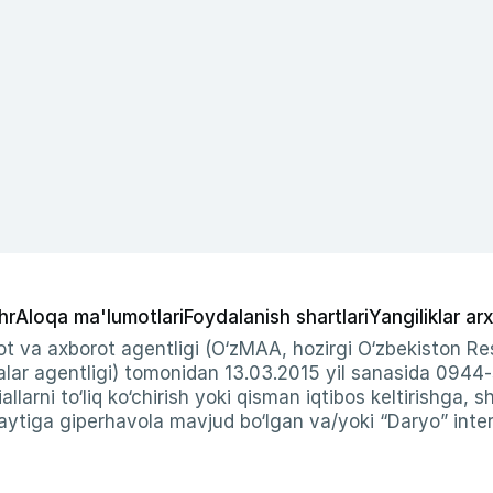
hr
Aloqa ma'lumotlari
Foydalanish shartlari
Yangiliklar arx
t va axborot agentligi (O‘zMAA, hozirgi O‘zbekiston Res
ar agentligi) tomonidan 13.03.2015 yil sanasida 0944
allarni to‘liq ko‘chirish yoki qisman iqtibos keltirishga, 
ytiga giperhavola mavjud bo‘lgan va/yoki “Daryo” intern