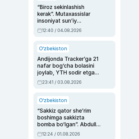
“Biroz sekinlashish
kerak”. Mutaxassislar
insoniyat sun’iy
intellektni boshqara
12:40 / 04.08.2026
olmay qolishidan xavotir
bildirdi
O‘zbekiston
Andijonda Tracker’ga 21
nafar bog‘cha bolasini
joylab, YTH sodir etgan
ayolga sud hukmi o‘qildi
23:41 / 03.08.2026
O‘zbekiston
“Sakkiz qator she’rim
boshimga sakkizta
bomba bo‘lgan”. Abdulla
Oripovni siyosiy
12:24 / 01.08.2026
ayblovlardan asrab