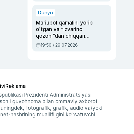
qolgan voqea
Dunyo
Mariupol qamalini yorib
oʻtgan va “Izvarino
qozoni”dan chiqqan
qahramon — Ukraina
19:50 / 29.07.2026
armiyasi bosh
qoʻmondoni Drapatiy
haqida
ivi
Reklama
publikasi Prezidenti Administratsiyasi
-sonli guvohnoma bilan ommaviy axborot
shuningdek, fotografik, grafik, audio va/yoki
et-nashrining muallifligini ko‘rsatuvchi