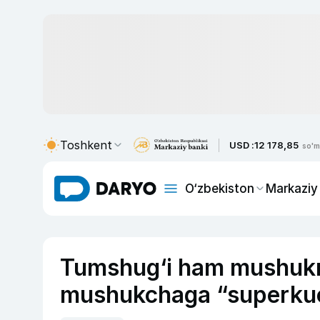
Toshkent
USD :
12 178,85
so'm
O‘zbekiston
Markaziy
Tumshug‘i ham mushukn
mushukchaga “superkuc