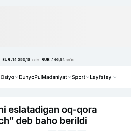
EUR :
RUB :
14 053,18
146,54
so'm
so'm
 Osiyo
Dunyo
Pul
Madaniyat
Sport
Layfstayl
i eslatadigan oq-qora
h” deb baho berildi