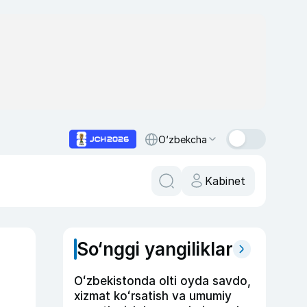
O‘zbekcha
Kabinet
So‘nggi yangiliklar
Oʻzbekistonda olti oyda savdo,
xizmat koʻrsatish va umumiy