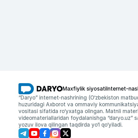
Maxfiylik siyosati
Internet-nas
“Daryo” internet-nashrining (O‘zbekiston matbuo
huzuridagi Axborot va ommaviy kommunikatsiyal
vositasi sifatida ro‘yxatga olingan. Matnli materi
videomateriallaridan foydalanishga “daryo.uz” sa
yozuv ilova qilingan taqdirda yo‘l qo‘yiladi.