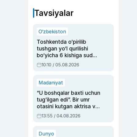
Tavsiyalar
O‘zbekiston
Toshkentda o‘pirilib
tushgan yo‘l qurilishi
bo‘yicha 6 kishiga sud
hukmi o‘qildi
10:10 / 05.08.2026
Madaniyat
“U boshqalar baxti uchun
tug‘ilgan edi”. Bir umr
otasini kutgan aktrisa va
dublyaj ustasi Rimma
13:55 / 04.08.2026
Ahmedovaning
sinovlarga to‘la hayoti
Dunyo