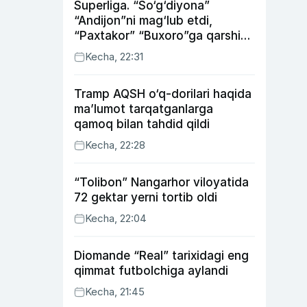
Superliga. “So‘g‘diyona”
“Andijon”ni mag‘lub etdi,
“Paxtakor” “Buxoro”ga qarshi
bahsda g‘alabani qo‘ldan
Kecha, 22:31
chiqardi
Tramp AQSH o‘q-dorilari haqida
ma’lumot tarqatganlarga
qamoq bilan tahdid qildi
Kecha, 22:28
“Tolibon” Nangarhor viloyatida
72 gektar yerni tortib oldi
Kecha, 22:04
Diomande “Real” tarixidagi eng
qimmat futbolchiga aylandi
Kecha, 21:45