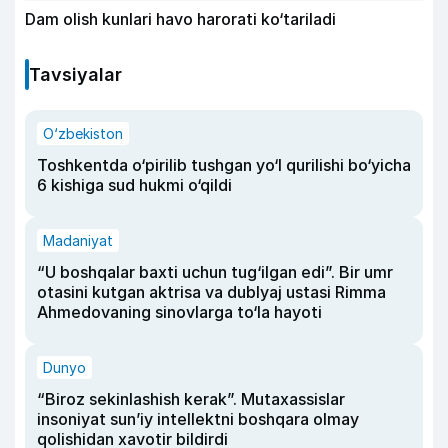
Dam olish kunlari havo harorati ko‘tariladi
Tavsiyalar
O‘zbekiston
Toshkentda o‘pirilib tushgan yo‘l qurilishi bo‘yicha
6 kishiga sud hukmi o‘qildi
Madaniyat
“U boshqalar baxti uchun tug‘ilgan edi”. Bir umr
otasini kutgan aktrisa va dublyaj ustasi Rimma
Ahmedovaning sinovlarga to‘la hayoti
Dunyo
“Biroz sekinlashish kerak”. Mutaxassislar
insoniyat sun’iy intellektni boshqara olmay
qolishidan xavotir bildirdi