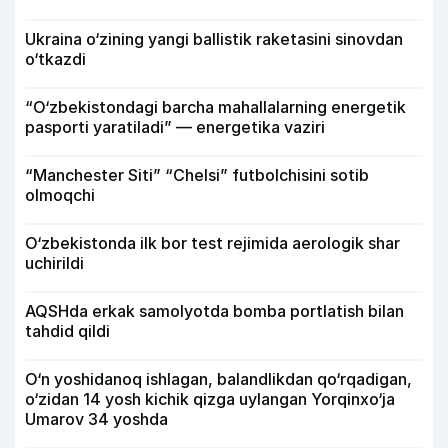
Ukraina o‘zining yangi ballistik raketasini sinovdan
o‘tkazdi
“O‘zbekistondagi barcha mahallalarning energetik
pasporti yaratiladi” — energetika vaziri
“Manchester Siti” “Chelsi” futbolchisini sotib
olmoqchi
O‘zbekistonda ilk bor test rejimida aerologik shar
uchirildi
AQSHda erkak samolyotda bomba portlatish bilan
tahdid qildi
O‘n yoshidanoq ishlagan, balandlikdan qo‘rqadigan,
o‘zidan 14 yosh kichik qizga uylangan Yorqinxo‘ja
Umarov 34 yoshda