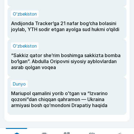
O‘zbekiston
Andijonda Tracker’ga 21 nafar bog‘cha bolasini
joylab, YTH sodir etgan ayolga sud hukmi o‘qildi
O‘zbekiston
“Sakkiz qator she’rim boshimga sakkizta bomba
bo‘lgan”. Abdulla Oripovni siyosiy ayblovlardan
asrab qolgan voqea
Dunyo
Mariupol qamalini yorib oʻtgan va “Izvarino
qozoni”dan chiqqan qahramon — Ukraina
armiyasi bosh qoʻmondoni Drapatiy haqida