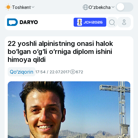
Toshkent
O‘zbekcha
22 yoshli alpinistning onasi halok
bo‘lgan o‘g‘li o‘rniga diplom ishini
himoya qildi
Qo‘ziqorin
17:54 / 22.07.2017
672