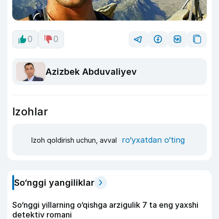
0
0
Azizbek Abduvaliyev
Izohlar
ro‘yxatdan o‘ting
Izoh qoldirish uchun, avval
So‘nggi yangiliklar
So‘nggi yillarning o‘qishga arzigulik 7 ta eng yaxshi
detektiv romani