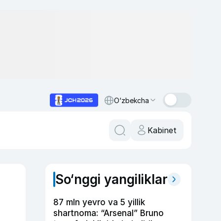
O‘zbekcha
Kabinet
So‘nggi yangiliklar
87 mln yevro va 5 yillik
shartnoma: “Arsenal” Bruno