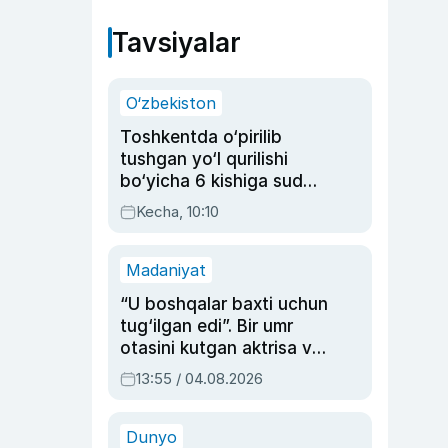
Tavsiyalar
O‘zbekiston
Toshkentda o‘pirilib
tushgan yo‘l qurilishi
bo‘yicha 6 kishiga sud
hukmi o‘qildi
Kecha, 10:10
Madaniyat
“U boshqalar baxti uchun
tug‘ilgan edi”. Bir umr
otasini kutgan aktrisa va
dublyaj ustasi Rimma
13:55 / 04.08.2026
Ahmedovaning
sinovlarga to‘la hayoti
Dunyo