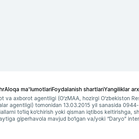
hr
Aloqa ma'lumotlari
Foydalanish shartlari
Yangiliklar arx
t va axborot agentligi (O‘zMAA, hozirgi O‘zbekiston Res
ar agentligi) tomonidan 13.03.2015 yil sanasida 0944
allarni to‘liq ko‘chirish yoki qisman iqtibos keltirishga, 
ytiga giperhavola mavjud bo‘lgan va/yoki “Daryo” intern