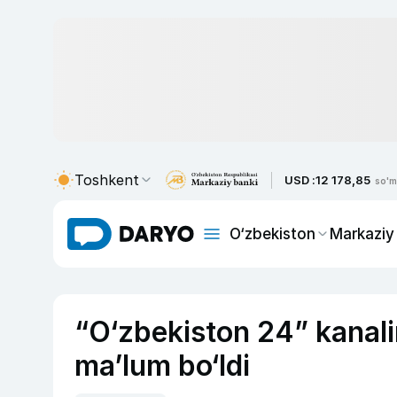
Toshkent
USD :
12 178,85
so'm
O‘zbekiston
Markaziy
“O‘zbekiston 24” kanali
ma’lum bo‘ldi