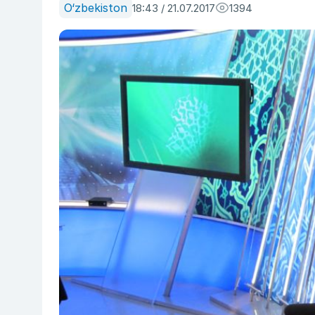
O‘zbekiston
18:43 / 21.07.2017
1394