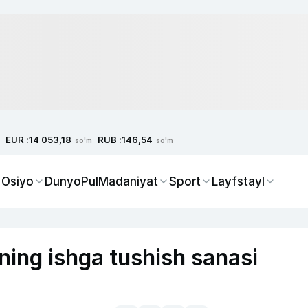
EUR :
RUB :
14 053,18
146,54
so'm
so'm
 Osiyo
Dunyo
Pul
Madaniyat
Sport
Layfstayl
ning ishga tushish sanasi