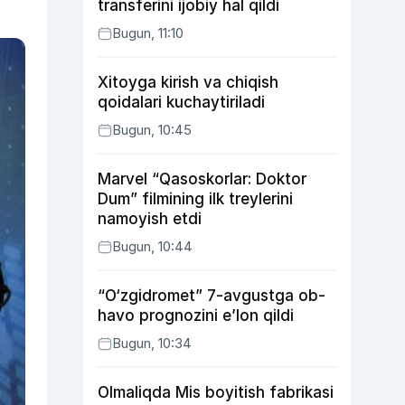
transferini ijobiy hal qildi
Bugun, 11:10
Xitoyga kirish va chiqish
qoidalari kuchaytiriladi
Bugun, 10:45
Marvel “Qasoskorlar: Doktor
Dum” filmining ilk treylerini
namoyish etdi
Bugun, 10:44
“O‘zgidromet” 7-avgustga ob-
havo prognozini e’lon qildi
Bugun, 10:34
Olmaliqda Mis boyitish fabrikasi