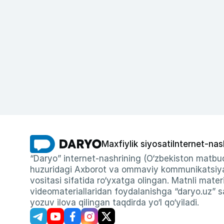
Maxfiylik siyosati
Internet-nas
“Daryo” internet-nashrining (O‘zbekiston matbuo
huzuridagi Axborot va ommaviy kommunikatsiyal
vositasi sifatida ro‘yxatga olingan. Matnli materi
videomateriallaridan foydalanishga “daryo.uz” sa
yozuv ilova qilingan taqdirda yo‘l qo‘yiladi.