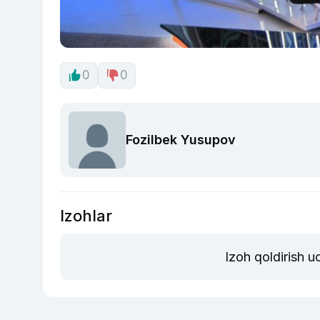
0
0
Fozilbek Yusupov
Izohlar
Izoh qoldirish 