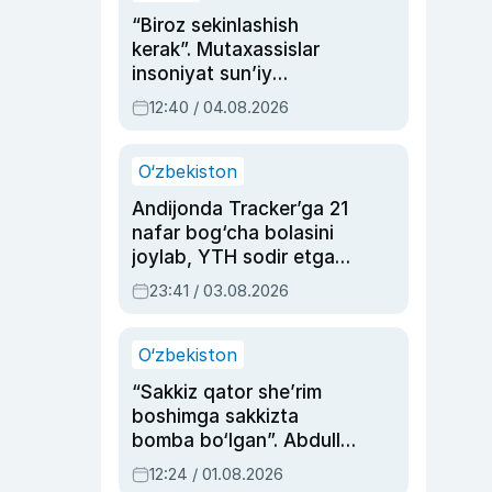
“Biroz sekinlashish
kerak”. Mutaxassislar
insoniyat sun’iy
intellektni boshqara
12:40 / 04.08.2026
olmay qolishidan xavotir
bildirdi
O‘zbekiston
Andijonda Tracker’ga 21
nafar bog‘cha bolasini
joylab, YTH sodir etgan
ayolga sud hukmi o‘qildi
23:41 / 03.08.2026
O‘zbekiston
“Sakkiz qator she’rim
boshimga sakkizta
bomba bo‘lgan”. Abdulla
Oripovni siyosiy
12:24 / 01.08.2026
ayblovlardan asrab