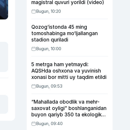
magistral quvuri yorildi (video)
Bugun, 10:20
Qozog‘istonda 45 ming
tomoshabinga mo‘ljallangan
stadion quriladi
Bugun, 10:00
5 metrga ham yetmaydi:
AQSHda oshxona va yuvinish
xonasi bor mitti uy taqdim etildi
Bugun, 09:53
“Mahallada obodlik va mehr-
saxovat oyligi” boshlanganidan
buyon qariyb 350 ta ekologik
huquqbuzarlik aniqlandi
Bugun, 09:40