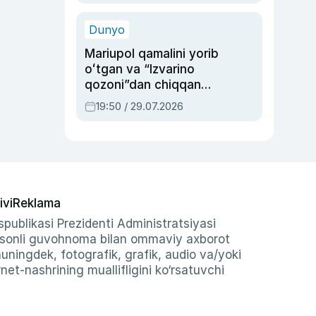
qolgan voqea
Dunyo
Mariupol qamalini yorib
oʻtgan va “Izvarino
qozoni”dan chiqqan
qahramon — Ukraina
19:50 / 29.07.2026
armiyasi bosh
qoʻmondoni Drapatiy
haqida
ivi
Reklama
publikasi Prezidenti Administratsiyasi
-sonli guvohnoma bilan ommaviy axborot
shuningdek, fotografik, grafik, audio va/yoki
et-nashrining muallifligini ko‘rsatuvchi