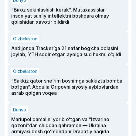
Dunyo
“Biroz sekinlashish kerak”. Mutaxassislar
insoniyat sun’iy intellektni boshqara olmay
qolishidan xavotir bildirdi
O‘zbekiston
Andijonda Tracker’ga 21 nafar bog‘cha bolasini
joylab, YTH sodir etgan ayolga sud hukmi o‘qildi
O‘zbekiston
“Sakkiz qator she’rim boshimga sakkizta bomba
bo‘lgan”. Abdulla Oripovni siyosiy ayblovlardan
asrab qolgan voqea
Dunyo
Mariupol qamalini yorib oʻtgan va “Izvarino
qozoni”dan chiqqan qahramon — Ukraina
armiyasi bosh qoʻmondoni Drapatiy haqida