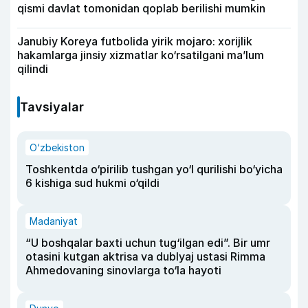
qismi davlat tomonidan qoplab berilishi mumkin
Janubiy Koreya futbolida yirik mojaro: xorijlik
hakamlarga jinsiy xizmatlar ko‘rsatilgani ma’lum
qilindi
Tavsiyalar
O‘zbekiston
Toshkentda o‘pirilib tushgan yo‘l qurilishi bo‘yicha
6 kishiga sud hukmi o‘qildi
Madaniyat
“U boshqalar baxti uchun tug‘ilgan edi”. Bir umr
otasini kutgan aktrisa va dublyaj ustasi Rimma
Ahmedovaning sinovlarga to‘la hayoti