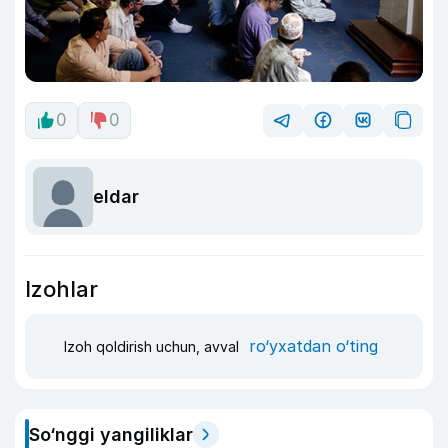
0
0
eldar
Izohlar
ro‘yxatdan o‘ting
Izoh qoldirish uchun, avval
So‘nggi yangiliklar