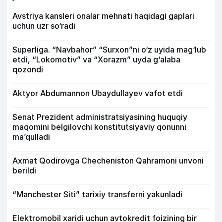
Avstriya kansleri onalar mehnati haqidagi gaplari
uchun uzr so‘radi
Superliga. “Navbahor” “Surxon”ni o‘z uyida mag‘lub
etdi, “Lokomotiv” va “Xorazm” uyda g‘alaba
qozondi
Aktyor Abdu­mannon Ubaydullayev vafot etdi
Senat Prezident administratsiyasining huquqiy
maqomini belgilovchi konstitutsiyaviy qonunni
ma’qulladi
Axmat Qodirovga Checheniston Qahramoni unvoni
berildi
“Manchester Siti” tarixiy transferni yakunladi
Elektromobil xaridi uchun avtokredit foizining bir