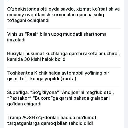
Oʻzbekistonda olti oyda savdo, xizmat koʻrsatish va
umumiy ovqatlanish korxonalari qancha soliq
toʻlagani ochiqlandi
Vinisius “Real” bilan uzoq muddatli shartnoma
imzoladi
Husiylar hukumat kuchlariga qarshi raketalar uchirdi,
kamida 30 kishi halok bo‘ldi
Toshkentda Kichik halqa avtomobil yo‘lining bir
qismi to‘rt kunga yopildi (xarita)
Superliga. “So‘g‘diyona” “Andijon”ni mag‘lub etdi,
“Paxtakor” “Buxoro”ga qarshi bahsda g‘alabani
qo‘ldan chiqardi
Tramp AQSH o‘q-dorilari haqida ma’lumot
tarqatganlarga qamoq bilan tahdid qildi