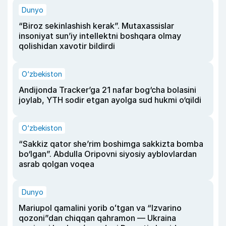
Dunyo
“Biroz sekinlashish kerak”. Mutaxassislar
insoniyat sun’iy intellektni boshqara olmay
qolishidan xavotir bildirdi
O‘zbekiston
Andijonda Tracker’ga 21 nafar bog‘cha bolasini
joylab, YTH sodir etgan ayolga sud hukmi o‘qildi
O‘zbekiston
“Sakkiz qator she’rim boshimga sakkizta bomba
bo‘lgan”. Abdulla Oripovni siyosiy ayblovlardan
asrab qolgan voqea
Dunyo
Mariupol qamalini yorib oʻtgan va “Izvarino
qozoni”dan chiqqan qahramon — Ukraina