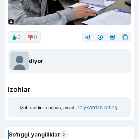
0
0
diyor
Izohlar
ro‘yxatdan o‘ting
Izoh qoldirish uchun, avval
So‘nggi yangiliklar