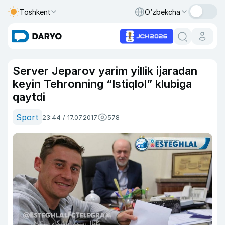
Toshkent
O‘zbekcha
Server Jeparov yarim yillik ijaradan
keyin Tehronning “Istiqlol” klubiga
qaytdi
Sport
23:44 / 17.07.2017
578