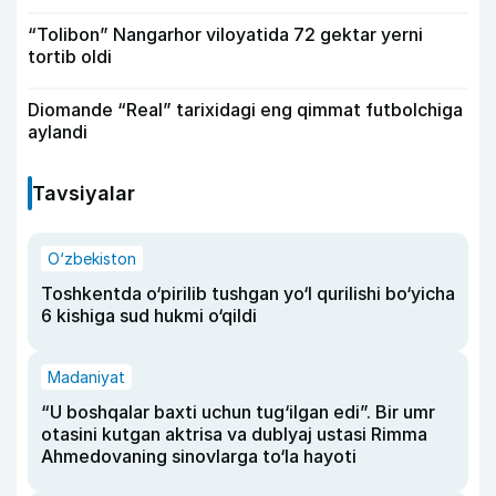
“Tolibon” Nangarhor viloyatida 72 gektar yerni
tortib oldi
Diomande “Real” tarixidagi eng qimmat futbolchiga
aylandi
Tavsiyalar
O‘zbekiston
Toshkentda o‘pirilib tushgan yo‘l qurilishi bo‘yicha
6 kishiga sud hukmi o‘qildi
Madaniyat
“U boshqalar baxti uchun tug‘ilgan edi”. Bir umr
otasini kutgan aktrisa va dublyaj ustasi Rimma
Ahmedovaning sinovlarga to‘la hayoti