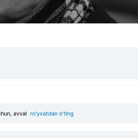
uchun, avval
ro‘yxatdan o‘ting