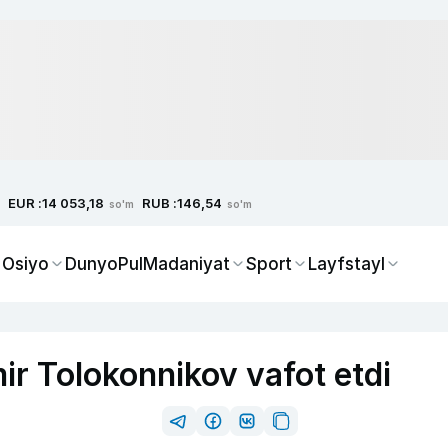
EUR :
RUB :
14 053,18
146,54
so'm
so'm
 Osiyo
Dunyo
Pul
Madaniyat
Sport
Layfstayl
ir Tolokonnikov vafot etdi