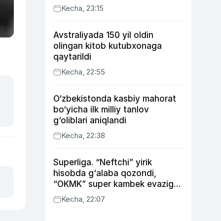
Kecha, 23:15
Avstraliyada 150 yil oldin
olingan kitob kutubxonaga
qaytarildi
Kecha, 22:55
O‘zbekistonda kasbiy mahorat
bo‘yicha ilk milliy tanlov
g‘oliblari aniqlandi
Kecha, 22:38
Superliga. “Neftchi” yirik
hisobda g‘alaba qozondi,
“OKMK” super kambek evaziga
“Bunyodkor”dan ustun keldi,
Kecha, 22:07
“Nasaf” durang qayd etdi