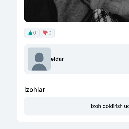
0
0
eldar
Izohlar
Izoh qoldirish 