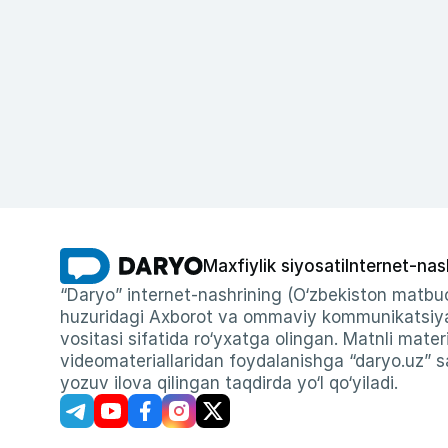
Maxfiylik siyosati
Internet-nas
“Daryo” internet-nashrining (O‘zbekiston matbuo
huzuridagi Axborot va ommaviy kommunikatsiyal
vositasi sifatida ro‘yxatga olingan. Matnli materi
videomateriallaridan foydalanishga “daryo.uz” sa
yozuv ilova qilingan taqdirda yo‘l qo‘yiladi.