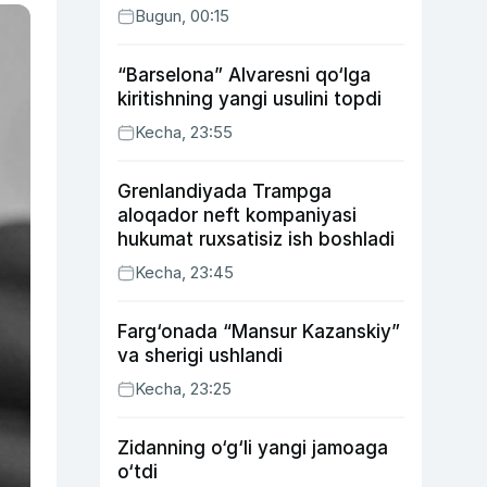
Bugun, 00:15
“Barselona” Alvaresni qo‘lga
kiritishning yangi usulini topdi
Kecha, 23:55
Grenlandiyada Trampga
aloqador neft kompaniyasi
hukumat ruxsatisiz ish boshladi
Kecha, 23:45
Farg‘onada “Mansur Kazanskiy”
va sherigi ushlandi
Kecha, 23:25
Zidanning o‘g‘li yangi jamoaga
o‘tdi