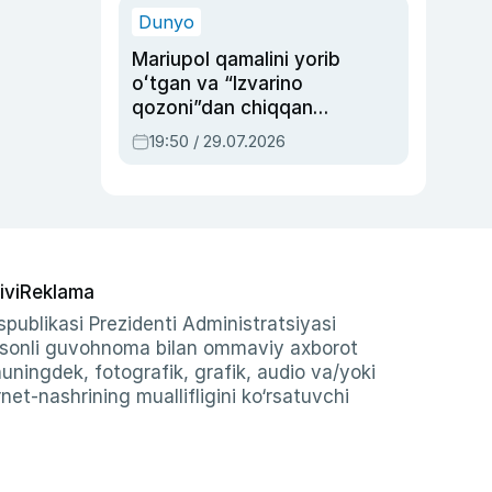
Dunyo
Mariupol qamalini yorib
oʻtgan va “Izvarino
qozoni”dan chiqqan
qahramon — Ukraina
19:50 / 29.07.2026
armiyasi bosh
qoʻmondoni Drapatiy
haqida
ivi
Reklama
publikasi Prezidenti Administratsiyasi
-sonli guvohnoma bilan ommaviy axborot
shuningdek, fotografik, grafik, audio va/yoki
et-nashrining muallifligini ko‘rsatuvchi