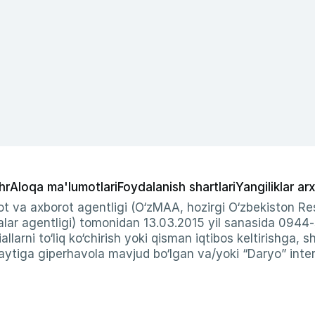
hr
Aloqa ma'lumotlari
Foydalanish shartlari
Yangiliklar arx
t va axborot agentligi (O‘zMAA, hozirgi O‘zbekiston Res
ar agentligi) tomonidan 13.03.2015 yil sanasida 0944
allarni to‘liq ko‘chirish yoki qisman iqtibos keltirishga, 
ytiga giperhavola mavjud bo‘lgan va/yoki “Daryo” intern