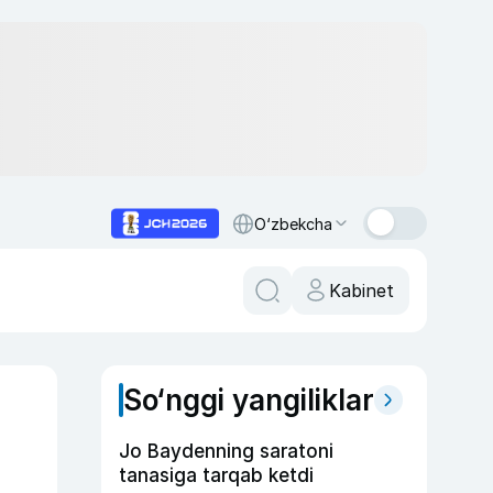
O‘zbekcha
Kabinet
So‘nggi yangiliklar
Jo Baydenning saratoni
tanasiga tarqab ketdi