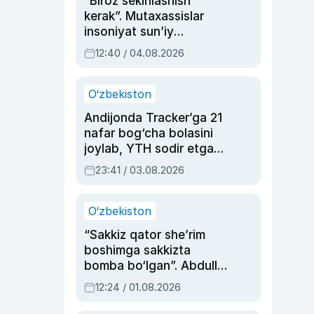
“Biroz sekinlashish
kerak”. Mutaxassislar
insoniyat sun’iy
intellektni boshqara
12:40 / 04.08.2026
olmay qolishidan xavotir
bildirdi
O‘zbekiston
Andijonda Tracker’ga 21
nafar bog‘cha bolasini
joylab, YTH sodir etgan
ayolga sud hukmi o‘qildi
23:41 / 03.08.2026
O‘zbekiston
“Sakkiz qator she’rim
boshimga sakkizta
bomba bo‘lgan”. Abdulla
Oripovni siyosiy
12:24 / 01.08.2026
ayblovlardan asrab
qolgan voqea