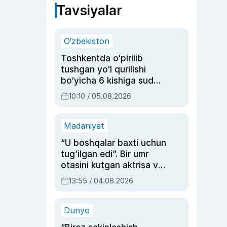
Tavsiyalar
O‘zbekiston
Toshkentda o‘pirilib
tushgan yo‘l qurilishi
bo‘yicha 6 kishiga sud
hukmi o‘qildi
10:10 / 05.08.2026
Madaniyat
“U boshqalar baxti uchun
tug‘ilgan edi”. Bir umr
otasini kutgan aktrisa va
dublyaj ustasi Rimma
13:55 / 04.08.2026
Ahmedovaning
sinovlarga to‘la hayoti
Dunyo