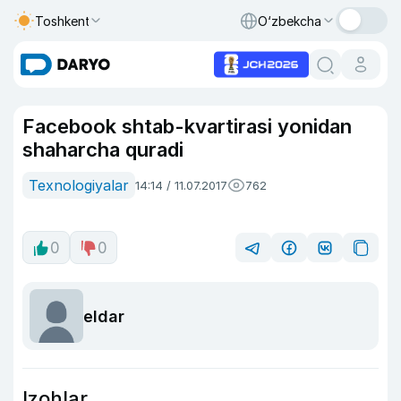
Toshkent
O‘zbekcha
Facebook shtab-kvartirasi yonidan
shaharcha quradi
Texnologiyalar
14:14 / 11.07.2017
762
0
0
eldar
Izohlar