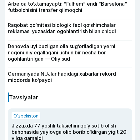
Arbeloa to‘xtamayapti: “Fulhem” endi “Barselona”
futbolchisini transfer qilmoqchi
Raqobat qo‘mitasi biologik faol qo‘shimchalar
reklamasi yuzasidan ogohlantirish bilan chiqdi
Denovda uyi buzilgan oila sug‘oriladigan yerni
noqonuniy egallagani uchun bir necha bor
ogohlantirilgan — Oliy sud
Germaniyada NUJlar haqidagi xabarlar rekord
miqdorda ko‘paydi
Tavsiyalar
O‘zbekiston
Jizzaxda 77 yoshli taksichini qo‘y sotib olish
bahonasida yaylovga olib borib o‘ldirgan yigit 20
yilga qamaldi