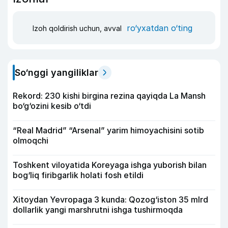
ro‘yxatdan o‘ting
Izoh qoldirish uchun, avval
So‘nggi yangiliklar
Rekord: 230 kishi birgina rezina qayiqda La Mansh
bo‘g‘ozini kesib o‘tdi
“Real Madrid” “Arsenal” yarim himoyachisini sotib
olmoqchi
Toshkent viloyatida Koreyaga ishga yuborish bilan
bog‘liq firibgarlik holati fosh etildi
Xitoydan Yevropaga 3 kunda: Qozog‘iston 35 mlrd
dollarlik yangi marshrutni ishga tushirmoqda