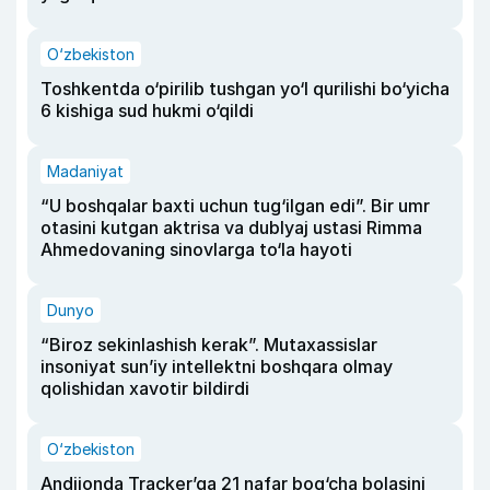
O‘zbekiston
Toshkentda o‘pirilib tushgan yo‘l qurilishi bo‘yicha
6 kishiga sud hukmi o‘qildi
Madaniyat
“U boshqalar baxti uchun tug‘ilgan edi”. Bir umr
otasini kutgan aktrisa va dublyaj ustasi Rimma
Ahmedovaning sinovlarga to‘la hayoti
Dunyo
“Biroz sekinlashish kerak”. Mutaxassislar
insoniyat sun’iy intellektni boshqara olmay
qolishidan xavotir bildirdi
O‘zbekiston
Andijonda Tracker’ga 21 nafar bog‘cha bolasini