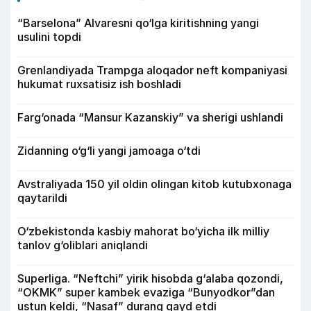
“Barselona” Alvaresni qo‘lga kiritishning yangi
usulini topdi
Grenlandiyada Trampga aloqador neft kompaniyasi
hukumat ruxsatisiz ish boshladi
Farg‘onada “Mansur Kazanskiy” va sherigi ushlandi
Zidanning o‘g‘li yangi jamoaga o‘tdi
Avstraliyada 150 yil oldin olingan kitob kutubxonaga
qaytarildi
O‘zbekistonda kasbiy mahorat bo‘yicha ilk milliy
tanlov g‘oliblari aniqlandi
Superliga. “Neftchi” yirik hisobda g‘alaba qozondi,
“OKMK” super kambek evaziga “Bunyodkor”dan
ustun keldi, “Nasaf” durang qayd etdi