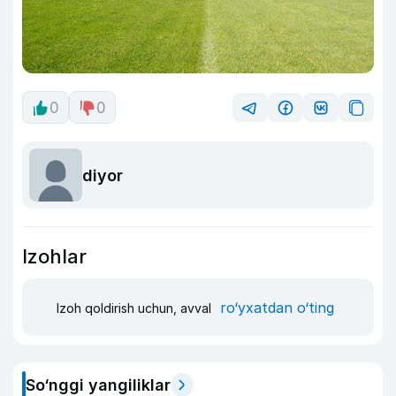
0
0
diyor
Izohlar
ro‘yxatdan o‘ting
Izoh qoldirish uchun, avval
So‘nggi yangiliklar