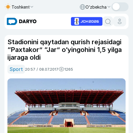
Toshkent
O‘zbekcha
Stadionini qaytadan qurish rejasidagi
“Paxtakor” “Jar” o‘yingohini 1,5 yilga
ijaraga oldi
Sport
20:57 / 08.07.2017
1265