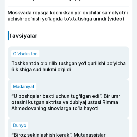
Moskvada reysga kechikkan yo‘lovchilar samolyotni
uchish-qo‘nish yo‘lagida to‘xtatishga urindi (video)
Tavsiyalar
O‘zbekiston
Toshkentda o‘pirilib tushgan yo‘l qurilishi bo‘yicha
6 kishiga sud hukmi o‘qildi
Madaniyat
“U boshqalar baxti uchun tug‘ilgan edi”. Bir umr
otasini kutgan aktrisa va dublyaj ustasi Rimma
Ahmedovaning sinovlarga to‘la hayoti
Dunyo
“Biroz sekinlashish kerak”. Mutaxassislar