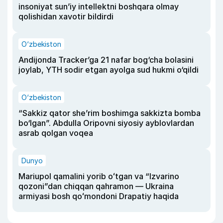
insoniyat sun’iy intellektni boshqara olmay
qolishidan xavotir bildirdi
O‘zbekiston
Andijonda Tracker’ga 21 nafar bog‘cha bolasini
joylab, YTH sodir etgan ayolga sud hukmi o‘qildi
O‘zbekiston
“Sakkiz qator she’rim boshimga sakkizta bomba
bo‘lgan”. Abdulla Oripovni siyosiy ayblovlardan
asrab qolgan voqea
Dunyo
Mariupol qamalini yorib oʻtgan va “Izvarino
qozoni”dan chiqqan qahramon — Ukraina
armiyasi bosh qoʻmondoni Drapatiy haqida