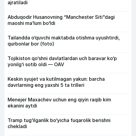
ajratiladi
Abduqodir Husanovning “Manchester Siti”dagi
maoshi ma’lum bo‘ldi
Tailandda o‘quvchi maktabda otishma uyushtirdi,
qurbonlar bor (foto)
Tojikiston qo‘shni davlatlardan uch baravar ko‘p
yonilg‘i sotib oldi — OAV
Keskin syujet va kutilmagan yakun: barcha
davrlarning eng yaxshi 5 ta trilleri
Menejer Maxachev uchun eng qiyin raqib kim
ekanini aytdi
Tramp tug‘ilganlik bo‘yicha fuqarolik berishni
chekladi