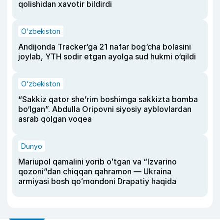
qolishidan xavotir bildirdi
O‘zbekiston
Andijonda Tracker’ga 21 nafar bog‘cha bolasini
joylab, YTH sodir etgan ayolga sud hukmi o‘qildi
O‘zbekiston
“Sakkiz qator she’rim boshimga sakkizta bomba
bo‘lgan”. Abdulla Oripovni siyosiy ayblovlardan
asrab qolgan voqea
Dunyo
Mariupol qamalini yorib oʻtgan va “Izvarino
qozoni”dan chiqqan qahramon — Ukraina
armiyasi bosh qoʻmondoni Drapatiy haqida