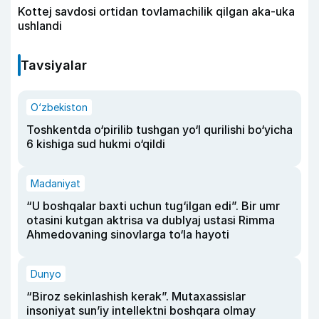
Kottej savdosi ortidan tovlamachilik qilgan aka-uka
ushlandi
Tavsiyalar
O‘zbekiston
Toshkentda o‘pirilib tushgan yo‘l qurilishi bo‘yicha
6 kishiga sud hukmi o‘qildi
Madaniyat
“U boshqalar baxti uchun tug‘ilgan edi”. Bir umr
otasini kutgan aktrisa va dublyaj ustasi Rimma
Ahmedovaning sinovlarga to‘la hayoti
Dunyo
“Biroz sekinlashish kerak”. Mutaxassislar
insoniyat sun’iy intellektni boshqara olmay