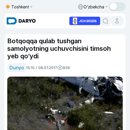
Toshkent
O‘zbekcha
Botqoqqa qulab tushgan
samolyotning uchuvchisini timsoh
yeb qo‘ydi
Dunyo
15:15 / 08.07.2017
839