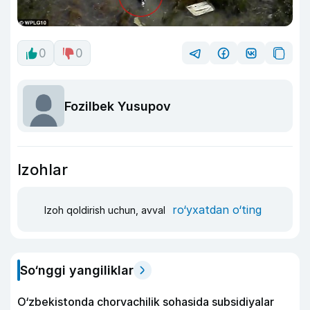
0
0
Fozilbek Yusupov
Izohlar
ro‘yxatdan o‘ting
Izoh qoldirish uchun, avval
So‘nggi yangiliklar
O‘zbekistonda chorvachilik sohasida subsidiyalar