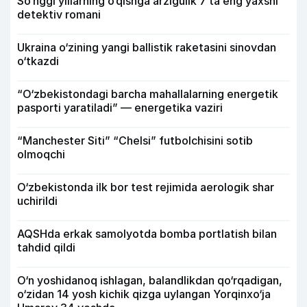
So‘nggi yillarning o‘qishga arzigulik 7 ta eng yaxshi
detektiv romani
Ukraina o‘zining yangi ballistik raketasini sinovdan
o‘tkazdi
“O‘zbekistondagi barcha mahallalarning energetik
pasporti yaratiladi” — energetika vaziri
“Manchester Siti” “Chelsi” futbolchisini sotib
olmoqchi
O‘zbekistonda ilk bor test rejimida aerologik shar
uchirildi
AQSHda erkak samolyotda bomba portlatish bilan
tahdid qildi
O‘n yoshidanoq ishlagan, balandlikdan qo‘rqadigan,
o‘zidan 14 yosh kichik qizga uylangan Yorqinxo‘ja