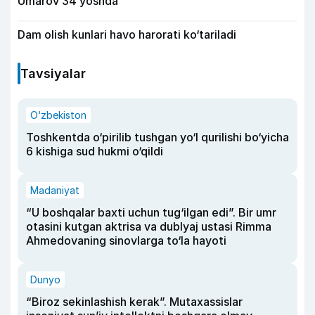
Umarov 34 yoshda
Dam olish kunlari havo harorati ko‘tariladi
Tavsiyalar
O‘zbekiston
Toshkentda o‘pirilib tushgan yo‘l qurilishi bo‘yicha
6 kishiga sud hukmi o‘qildi
Madaniyat
“U boshqalar baxti uchun tug‘ilgan edi”. Bir umr
otasini kutgan aktrisa va dublyaj ustasi Rimma
Ahmedovaning sinovlarga to‘la hayoti
Dunyo
“Biroz sekinlashish kerak”. Mutaxassislar