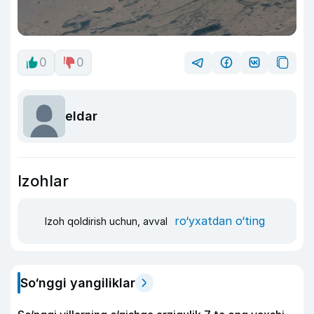
0
0
eldar
Izohlar
ro‘yxatdan o‘ting
Izoh qoldirish uchun, avval
So‘nggi yangiliklar