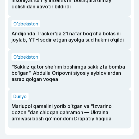
insoniyat sun’iy intellektni boshqara olmay
qolishidan xavotir bildirdi
O‘zbekiston
Andijonda Tracker’ga 21 nafar bog‘cha bolasini
joylab, YTH sodir etgan ayolga sud hukmi o‘qildi
O‘zbekiston
“Sakkiz qator she’rim boshimga sakkizta bomba
bo‘lgan”. Abdulla Oripovni siyosiy ayblovlardan
asrab qolgan voqea
Dunyo
Mariupol qamalini yorib oʻtgan va “Izvarino
qozoni”dan chiqqan qahramon — Ukraina
armiyasi bosh qoʻmondoni Drapatiy haqida