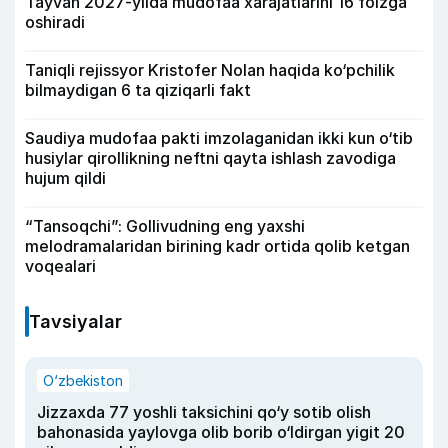
Tayvan 2027-yilda mudofaa xarajatlarini 16 foizga
oshiradi
Taniqli rejissyor Kristofer Nolan haqida ko‘pchilik
bilmaydigan 6 ta qiziqarli fakt
Saudiya mudofaa pakti imzolaganidan ikki kun o‘tib
husiylar qirollikning neftni qayta ishlash zavodiga
hujum qildi
“Tansoqchi”: Gollivudning eng yaxshi
melodramalaridan birining kadr ortida qolib ketgan
voqealari
Tavsiyalar
O‘zbekiston
Jizzaxda 77 yoshli taksichini qo‘y sotib olish
bahonasida yaylovga olib borib o‘ldirgan yigit 20