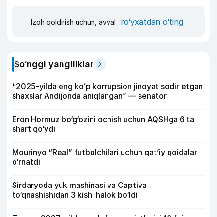
ro‘yxatdan o‘ting
Izoh qoldirish uchun, avval
So‘nggi yangiliklar
“2025-yilda eng koʻp korrupsion jinoyat sodir etgan
shaxslar Andijonda aniqlangan” — senator
Eron Hormuz bo‘g‘ozini ochish uchun AQSHga 6 ta
shart qo‘ydi
Mourinyo “Real” futbolchilari uchun qat’iy qoidalar
o‘rnatdi
Sirdaryoda yuk mashinasi va Captiva
to‘qnashishidan 3 kishi halok bo‘ldi