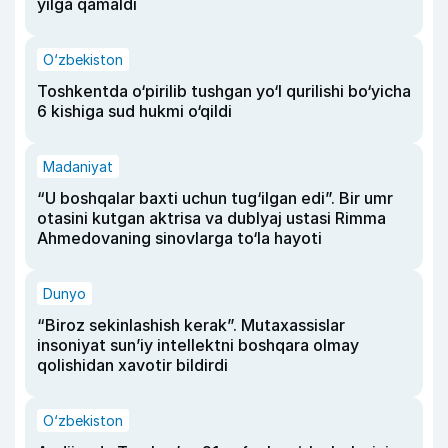
yilga qamaldi
O‘zbekiston
Toshkentda o‘pirilib tushgan yo‘l qurilishi bo‘yicha
6 kishiga sud hukmi o‘qildi
Madaniyat
“U boshqalar baxti uchun tug‘ilgan edi”. Bir umr
otasini kutgan aktrisa va dublyaj ustasi Rimma
Ahmedovaning sinovlarga to‘la hayoti
Dunyo
“Biroz sekinlashish kerak”. Mutaxassislar
insoniyat sun’iy intellektni boshqara olmay
qolishidan xavotir bildirdi
O‘zbekiston