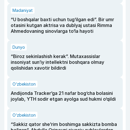
Madaniyat
“U boshqalar baxti uchun tug‘ilgan edi”. Bir umr
otasini kutgan aktrisa va dublyaj ustasi Rimma
Ahmedovaning sinovlarga to‘la hayoti
Dunyo
“Biroz sekinlashish kerak”. Mutaxassislar
insoniyat sun’iy intellektni boshqara olmay
qolishidan xavotir bildirdi
O‘zbekiston
Andijonda Tracker’ga 21 nafar bog‘cha bolasini
joylab, YTH sodir etgan ayolga sud hukmi o‘qildi
O‘zbekiston
“Sakkiz qator she’rim boshimga sakkizta bomba