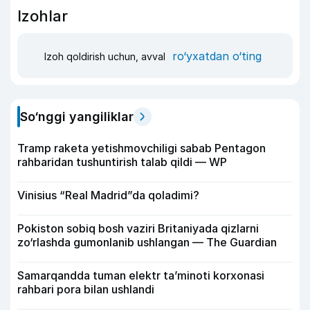
Izohlar
ro‘yxatdan o‘ting
Izoh qoldirish uchun, avval
So‘nggi yangiliklar
Tramp raketa yetishmovchiligi sabab Pentagon
rahbaridan tushuntirish talab qildi — WP
Vinisius “Real Madrid”da qoladimi?
Pokiston sobiq bosh vaziri Britaniyada qizlarni
zo‘rlashda gumonlanib ushlangan — The Guardian
Samarqandda tuman elektr ta’minoti korxonasi
rahbari pora bilan ushlandi