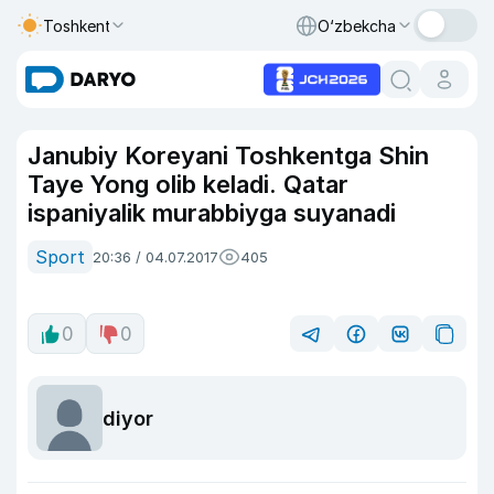
Toshkent
O‘zbekcha
Janubiy Koreyani Toshkentga Shin
Taye Yong olib keladi. Qatar
ispaniyalik murabbiyga suyanadi
Sport
20:36 / 04.07.2017
405
0
0
diyor