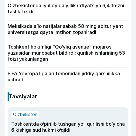
O‘zbekistonda iyul oyida yillik inflyatsiya 6,4 foizni
tashkil etdi
Meksikada a’lo natijalar sabab 58 ming abituriyent
universitetga qayta imtihon topshiradi
Toshkent hokimligi “Qo‘yliq avenue” mojarosi
yuzasidan munosabat bildirdi: qurilish ishlarining 53
foizi yakunlangan
FIFA Yevropa ligalari tomonidan jiddiy qarshilikka
uchradi
Tavsiyalar
O‘zbekiston
Toshkentda o‘pirilib tushgan yo‘l qurilishi bo‘yicha
6 kishiga sud hukmi o‘qildi