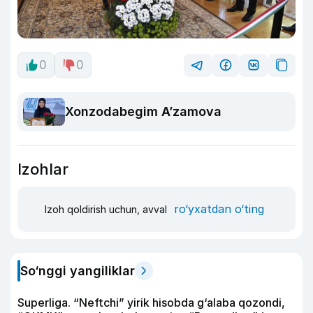
0
0
Xonzodabegim A’zamova
Izohlar
ro‘yxatdan o‘ting
Izoh qoldirish uchun, avval
So‘nggi yangiliklar
Superliga. “Neftchi” yirik hisobda g‘alaba qozondi,