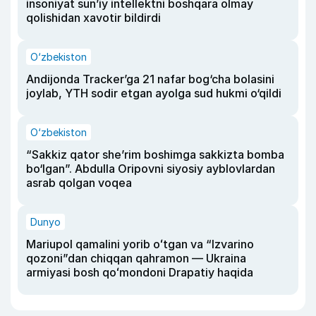
insoniyat sun’iy intellektni boshqara olmay
qolishidan xavotir bildirdi
O‘zbekiston
Andijonda Tracker’ga 21 nafar bog‘cha bolasini
joylab, YTH sodir etgan ayolga sud hukmi o‘qildi
O‘zbekiston
“Sakkiz qator she’rim boshimga sakkizta bomba
bo‘lgan”. Abdulla Oripovni siyosiy ayblovlardan
asrab qolgan voqea
Dunyo
Mariupol qamalini yorib oʻtgan va “Izvarino
qozoni”dan chiqqan qahramon — Ukraina
armiyasi bosh qoʻmondoni Drapatiy haqida