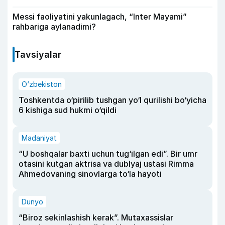
Messi faoliyatini yakunlagach, “Inter Mayami”
rahbariga aylanadimi?
Tavsiyalar
O‘zbekiston
Toshkentda o‘pirilib tushgan yo‘l qurilishi bo‘yicha
6 kishiga sud hukmi o‘qildi
Madaniyat
“U boshqalar baxti uchun tug‘ilgan edi”. Bir umr
otasini kutgan aktrisa va dublyaj ustasi Rimma
Ahmedovaning sinovlarga to‘la hayoti
Dunyo
“Biroz sekinlashish kerak”. Mutaxassislar