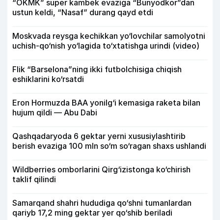
“OKMK” super kambek evaziga “Bunyodkor”dan
ustun keldi, “Nasaf” durang qayd etdi
Moskvada reysga kechikkan yo‘lovchilar samolyotni
uchish-qo‘nish yo‘lagida to‘xtatishga urindi (video)
Flik “Barselona”ning ikki futbolchisiga chiqish
eshiklarini ko‘rsatdi
Eron Hormuzda BAA yonilg‘i kemasiga raketa bilan
hujum qildi — Abu Dabi
Qashqadaryoda 6 gektar yerni xususiylashtirib
berish evaziga 100 mln so‘m so‘ragan shaxs ushlandi
Wildberries omborlarini Qirg‘izistonga ko‘chirish
taklif qilindi
Samarqand shahri hududiga qo‘shni tumanlardan
qariyb 17,2 ming gektar yer qo‘shib beriladi