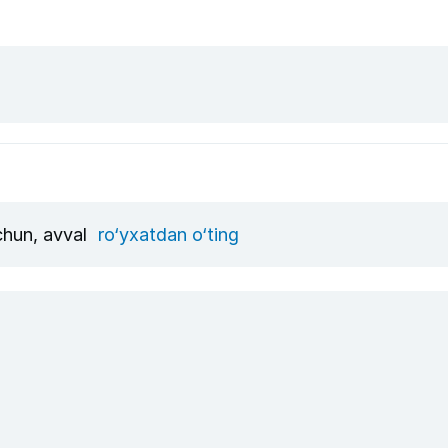
uchun, avval
ro‘yxatdan o‘ting