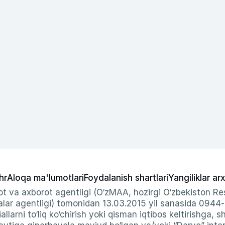
hr
Aloqa ma'lumotlari
Foydalanish shartlari
Yangiliklar arx
t va axborot agentligi (O‘zMAA, hozirgi O‘zbekiston Res
ar agentligi) tomonidan 13.03.2015 yil sanasida 0944
allarni to‘liq ko‘chirish yoki qisman iqtibos keltirishga, 