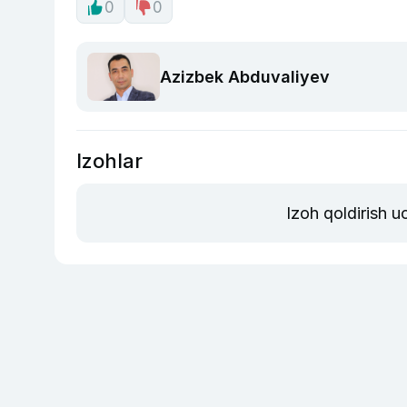
0
0
Azizbek Abduvaliyev
Izohlar
Izoh qoldirish 