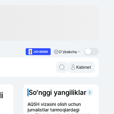
O‘zbekcha
Kabinet
So‘nggi yangiliklar
i
AQSH vizasini olish uchun
jurnalistlar tarmoqlardagi