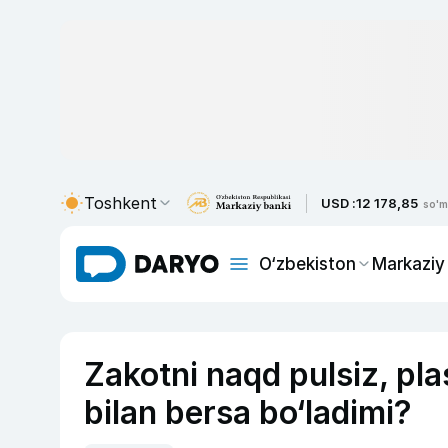
Toshkent
USD :
12 178,85
so'm
O‘zbekiston
Markaziy
Zakotni naqd pulsiz, pla
bilan bersa bo‘ladimi?