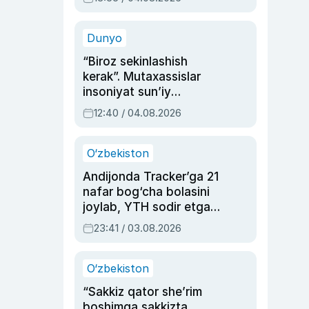
Ahmedovaning
sinovlarga to‘la hayoti
Dunyo
“Biroz sekinlashish
kerak”. Mutaxassislar
insoniyat sun’iy
intellektni boshqara
12:40 / 04.08.2026
olmay qolishidan xavotir
bildirdi
O‘zbekiston
Andijonda Tracker’ga 21
nafar bog‘cha bolasini
joylab, YTH sodir etgan
ayolga sud hukmi o‘qildi
23:41 / 03.08.2026
O‘zbekiston
“Sakkiz qator she’rim
boshimga sakkizta