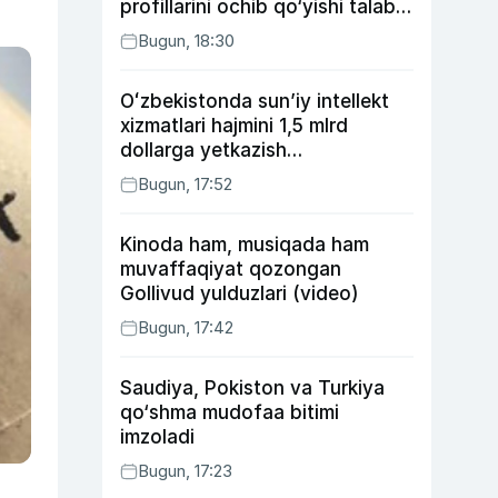
profillarini ochib qo‘yishi talab
etilishi mumkin
Bugun, 18:30
Oʻzbekistonda sunʼiy intellekt
xizmatlari hajmini 1,5 mlrd
dollarga yetkazish
rejalashtirilmoqda
Bugun, 17:52
Kinoda ham, musiqada ham
muvaffaqiyat qozongan
Gollivud yulduzlari (video)
Bugun, 17:42
Saudiya, Pokiston va Turkiya
qo‘shma mudofaa bitimi
imzoladi
Bugun, 17:23