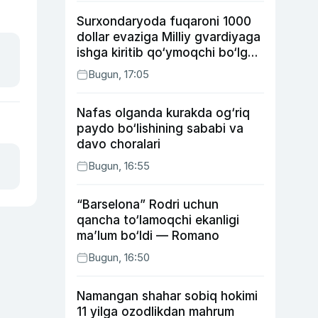
Surxondaryoda fuqaroni 1000
dollar evaziga Milliy gvardiyaga
ishga kiritib qo‘ymoqchi bo‘lgan
shaxs ushlandi
Bugun, 17:05
Nafas olganda kurakda og‘riq
paydo bo‘lishining sababi va
davo choralari
Bugun, 16:55
“Barselona” Rodri uchun
qancha to‘lamoqchi ekanligi
ma’lum bo‘ldi — Romano
Bugun, 16:50
Namangan shahar sobiq hokimi
11 yilga ozodlikdan mahrum