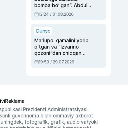
bomba bo‘lgan”. Abdulla
Oripovni siyosiy
12:24 / 01.08.2026
ayblovlardan asrab
qolgan voqea
Dunyo
Mariupol qamalini yorib
oʻtgan va “Izvarino
qozoni”dan chiqqan
qahramon — Ukraina
19:50 / 29.07.2026
armiyasi bosh
qoʻmondoni Drapatiy
haqida
ivi
Reklama
publikasi Prezidenti Administratsiyasi
-sonli guvohnoma bilan ommaviy axborot
shuningdek, fotografik, grafik, audio va/yoki