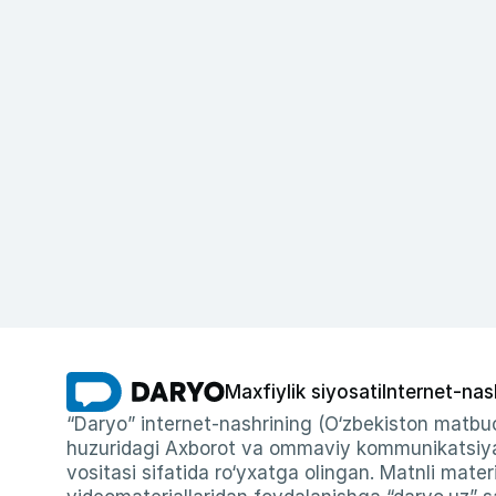
Maxfiylik siyosati
Internet-nas
“Daryo” internet-nashrining (O‘zbekiston matbuo
huzuridagi Axborot va ommaviy kommunikatsiyal
vositasi sifatida ro‘yxatga olingan. Matnli materi