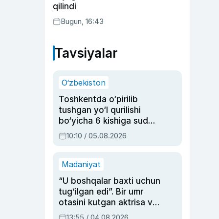
qilindi
Bugun, 16:43
Tavsiyalar
O‘zbekiston
Toshkentda o‘pirilib
tushgan yo‘l qurilishi
bo‘yicha 6 kishiga sud
hukmi o‘qildi
10:10 / 05.08.2026
Madaniyat
“U boshqalar baxti uchun
tug‘ilgan edi”. Bir umr
otasini kutgan aktrisa va
dublyaj ustasi Rimma
13:55 / 04.08.2026