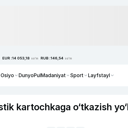
EUR :
RUB :
14 053,18
146,54
so'm
so'm
 Osiyo
Dunyo
Pul
Madaniyat
Sport
Layfstayl
stik kartochkaga o‘tkazish yo‘l