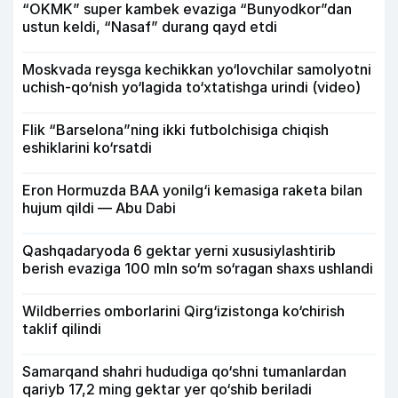
“OKMK” super kambek evaziga “Bunyodkor”dan
ustun keldi, “Nasaf” durang qayd etdi
Moskvada reysga kechikkan yo‘lovchilar samolyotni
uchish-qo‘nish yo‘lagida to‘xtatishga urindi (video)
Flik “Barselona”ning ikki futbolchisiga chiqish
eshiklarini ko‘rsatdi
Eron Hormuzda BAA yonilg‘i kemasiga raketa bilan
hujum qildi — Abu Dabi
Qashqadaryoda 6 gektar yerni xususiylashtirib
berish evaziga 100 mln so‘m so‘ragan shaxs ushlandi
Wildberries omborlarini Qirg‘izistonga ko‘chirish
taklif qilindi
Samarqand shahri hududiga qo‘shni tumanlardan
qariyb 17,2 ming gektar yer qo‘shib beriladi