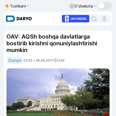
Toshkent
O‘zbekcha
OAV: AQSh boshqa davlatlarga
bostirib kirishni qonuniylashtirishi
mumkin
Dunyo
23:25 / 26.06.2017
530