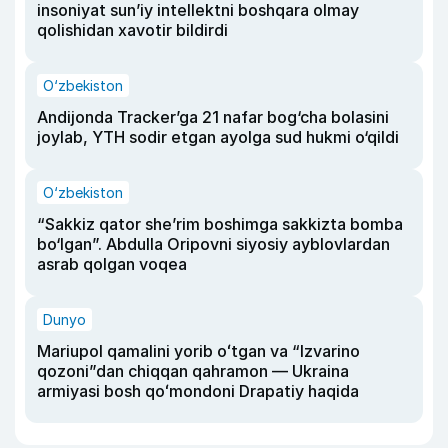
insoniyat sun’iy intellektni boshqara olmay
qolishidan xavotir bildirdi
O‘zbekiston
Andijonda Tracker’ga 21 nafar bog‘cha bolasini
joylab, YTH sodir etgan ayolga sud hukmi o‘qildi
O‘zbekiston
“Sakkiz qator she’rim boshimga sakkizta bomba
bo‘lgan”. Abdulla Oripovni siyosiy ayblovlardan
asrab qolgan voqea
Dunyo
Mariupol qamalini yorib oʻtgan va “Izvarino
qozoni”dan chiqqan qahramon — Ukraina
armiyasi bosh qoʻmondoni Drapatiy haqida