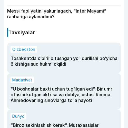
Messi faoliyatini yakunlagach, “Inter Mayami”
rahbariga aylanadimi?
Tavsiyalar
O‘zbekiston
Toshkentda o‘pirilib tushgan yo‘l qurilishi bo‘yicha
6 kishiga sud hukmi o‘qildi
Madaniyat
“U boshqalar baxti uchun tug‘ilgan edi”. Bir umr
otasini kutgan aktrisa va dublyaj ustasi Rimma
Ahmedovaning sinovlarga to‘la hayoti
Dunyo
“Biroz sekinlashish kerak”. Mutaxassislar