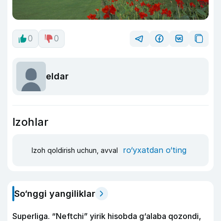
0
0
eldar
Izohlar
ro‘yxatdan o‘ting
Izoh qoldirish uchun, avval
So‘nggi yangiliklar
Superliga. “Neftchi” yirik hisobda g‘alaba qozondi,