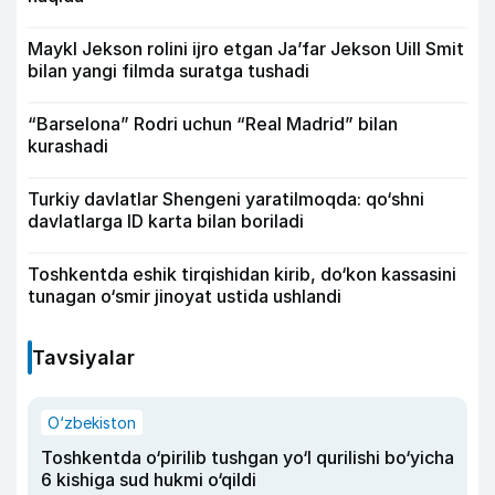
Maykl Jekson rolini ijro etgan Ja’far Jekson Uill Smit
bilan yangi filmda suratga tushadi
“Barselona” Rodri uchun “Real Madrid” bilan
kurashadi
Turkiy davlatlar Shengeni yaratilmoqda: qo‘shni
davlatlarga ID karta bilan boriladi
Toshkentda eshik tirqishidan kirib, do‘kon kassasini
tunagan o‘smir jinoyat ustida ushlandi
Tavsiyalar
O‘zbekiston
Toshkentda o‘pirilib tushgan yo‘l qurilishi bo‘yicha
6 kishiga sud hukmi o‘qildi