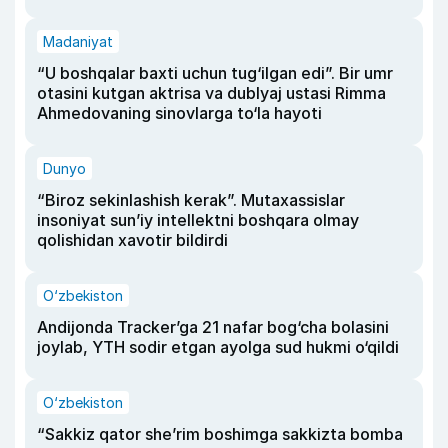
Madaniyat
“U boshqalar baxti uchun tug‘ilgan edi”. Bir umr
otasini kutgan aktrisa va dublyaj ustasi Rimma
Ahmedovaning sinovlarga to‘la hayoti
Dunyo
“Biroz sekinlashish kerak”. Mutaxassislar
insoniyat sun’iy intellektni boshqara olmay
qolishidan xavotir bildirdi
O‘zbekiston
Andijonda Tracker’ga 21 nafar bog‘cha bolasini
joylab, YTH sodir etgan ayolga sud hukmi o‘qildi
O‘zbekiston
“Sakkiz qator she’rim boshimga sakkizta bomba