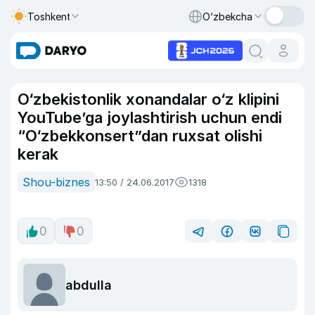
Toshkent
O‘zbekcha
O‘zbekistonlik xonandalar o‘z klipini
YouTube’ga joylashtirish uchun endi
“O‘zbekkonsert”dan ruxsat olishi
kerak
Shou-biznes
13:50 / 24.06.2017
1318
0
0
abdulla