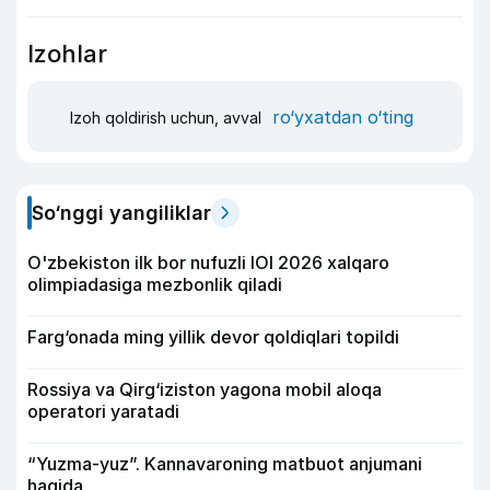
Izohlar
ro‘yxatdan o‘ting
Izoh qoldirish uchun, avval
So‘nggi yangiliklar
O'zbekiston ilk bor nufuzli IOI 2026 xalqaro
olimpiadasiga mezbonlik qiladi
Farg‘onada ming yillik devor qoldiqlari topildi
Rossiya va Qirg‘iziston yagona mobil aloqa
operatori yaratadi
“Yuzma-yuz”. Kannavaroning matbuot anjumani
haqida