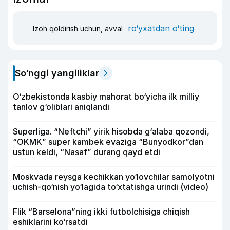
ro‘yxatdan o‘ting
Izoh qoldirish uchun, avval
So‘nggi yangiliklar
O‘zbekistonda kasbiy mahorat bo‘yicha ilk milliy
tanlov g‘oliblari aniqlandi
Superliga. “Neftchi” yirik hisobda g‘alaba qozondi,
“OKMK” super kambek evaziga “Bunyodkor”dan
ustun keldi, “Nasaf” durang qayd etdi
Moskvada reysga kechikkan yo‘lovchilar samolyotni
uchish-qo‘nish yo‘lagida to‘xtatishga urindi (video)
Flik “Barselona”ning ikki futbolchisiga chiqish
eshiklarini ko‘rsatdi