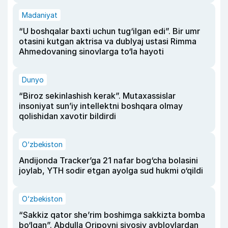
Madaniyat
“U boshqalar baxti uchun tug‘ilgan edi”. Bir umr
otasini kutgan aktrisa va dublyaj ustasi Rimma
Ahmedovaning sinovlarga to‘la hayoti
Dunyo
“Biroz sekinlashish kerak”. Mutaxassislar
insoniyat sun’iy intellektni boshqara olmay
qolishidan xavotir bildirdi
O‘zbekiston
Andijonda Tracker’ga 21 nafar bog‘cha bolasini
joylab, YTH sodir etgan ayolga sud hukmi o‘qildi
O‘zbekiston
“Sakkiz qator she’rim boshimga sakkizta bomba
bo‘lgan”. Abdulla Oripovni siyosiy ayblovlardan