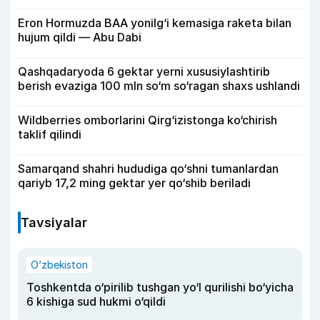
Eron Hormuzda BAA yonilg‘i kemasiga raketa bilan
hujum qildi — Abu Dabi
Qashqadaryoda 6 gektar yerni xususiylashtirib
berish evaziga 100 mln so‘m so‘ragan shaxs ushlandi
Wildberries omborlarini Qirg‘izistonga ko‘chirish
taklif qilindi
Samarqand shahri hududiga qo‘shni tumanlardan
qariyb 17,2 ming gektar yer qo‘shib beriladi
Tavsiyalar
O‘zbekiston
Toshkentda o‘pirilib tushgan yo‘l qurilishi bo‘yicha
6 kishiga sud hukmi o‘qildi