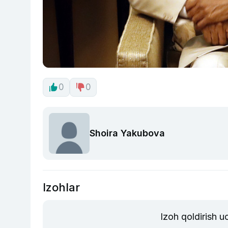
0
0
Shoira Yakubova
Izohlar
Izoh qoldirish 