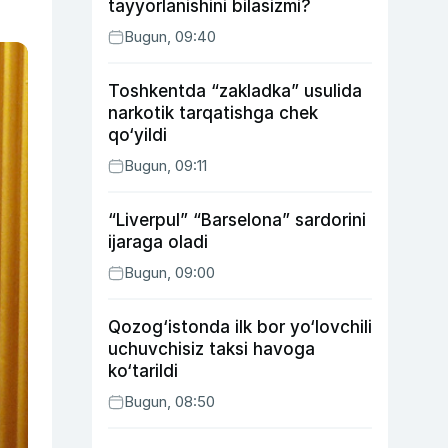
tayyorlanishini bilasizmi?
Bugun, 09:40
Toshkentda “zakladka” usulida
narkotik tarqatishga chek
qo‘yildi
Bugun, 09:11
“Liverpul” “Barselona” sardorini
ijaraga oladi
Bugun, 09:00
Qozog‘istonda ilk bor yo‘lovchili
uchuvchisiz taksi havoga
ko‘tarildi
Bugun, 08:50