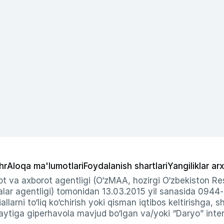
hr
Aloqa ma'lumotlari
Foydalanish shartlari
Yangiliklar arx
t va axborot agentligi (O‘zMAA, hozirgi O‘zbekiston Res
ar agentligi) tomonidan 13.03.2015 yil sanasida 0944
allarni to‘liq ko‘chirish yoki qisman iqtibos keltirishga, 
ytiga giperhavola mavjud bo‘lgan va/yoki “Daryo” intern