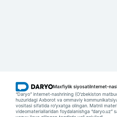
Maxfiylik siyosati
Internet-nas
“Daryo” internet-nashrining (O‘zbekiston matbuo
huzuridagi Axborot va ommaviy kommunikatsiyal
vositasi sifatida ro‘yxatga olingan. Matnli materi
videomateriallaridan foydalanishga “daryo.uz” sa