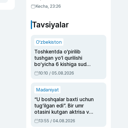
uyda g‘alaba qozondi
Kecha, 23:26
Tavsiyalar
O‘zbekiston
Toshkentda o‘pirilib
tushgan yo‘l qurilishi
bo‘yicha 6 kishiga sud
hukmi o‘qildi
10:10 / 05.08.2026
Madaniyat
“U boshqalar baxti uchun
tug‘ilgan edi”. Bir umr
otasini kutgan aktrisa va
dublyaj ustasi Rimma
13:55 / 04.08.2026
Ahmedovaning