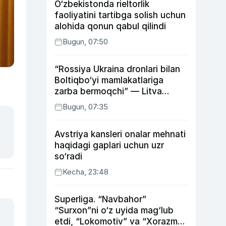
O‘zbekistonda rieltorlik
faoliyatini tartibga solish uchun
alohida qonun qabul qilindi
Bugun, 07:50
“Rossiya Ukraina dronlari bilan
Boltiqbo‘yi mamlakatlariga
zarba bermoqchi” — Litva
mudofaa vaziri
Bugun, 07:35
Avstriya kansleri onalar mehnati
haqidagi gaplari uchun uzr
so‘radi
Kecha, 23:48
Superliga. “Navbahor”
“Surxon”ni o‘z uyida mag‘lub
etdi, “Lokomotiv” va “Xorazm”