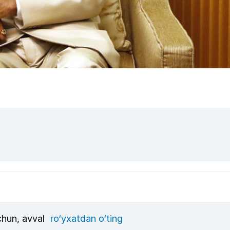
uchun, avval
ro‘yxatdan o‘ting