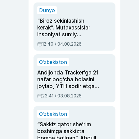
sinovlarga to‘la hayoti
Dunyo
“Biroz sekinlashish
kerak”. Mutaxassislar
insoniyat sun’iy
intellektni boshqara
12:40 / 04.08.2026
olmay qolishidan xavotir
bildirdi
O‘zbekiston
Andijonda Tracker’ga 21
nafar bog‘cha bolasini
joylab, YTH sodir etgan
ayolga sud hukmi o‘qildi
23:41 / 03.08.2026
O‘zbekiston
“Sakkiz qator she’rim
boshimga sakkizta
bomba bo‘lgan”. Abdulla