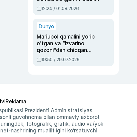
Oripovni siyosiy
12:24 / 01.08.2026
ayblovlardan asrab
qolgan voqea
Dunyo
Mariupol qamalini yorib
oʻtgan va “Izvarino
qozoni”dan chiqqan
qahramon — Ukraina
19:50 / 29.07.2026
armiyasi bosh
qoʻmondoni Drapatiy
haqida
ivi
Reklama
publikasi Prezidenti Administratsiyasi
-sonli guvohnoma bilan ommaviy axborot
shuningdek, fotografik, grafik, audio va/yoki
et-nashrining muallifligini ko‘rsatuvchi