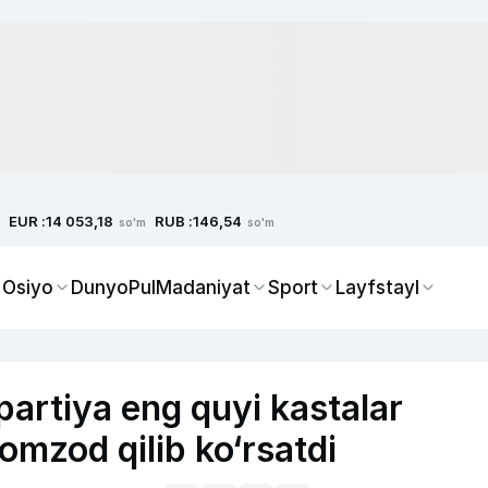
EUR :
RUB :
14 053,18
146,54
so'm
so'm
 Osiyo
Dunyo
Pul
Madaniyat
Sport
Layfstayl
artiya eng quyi kastalar
nomzod qilib ko‘rsatdi