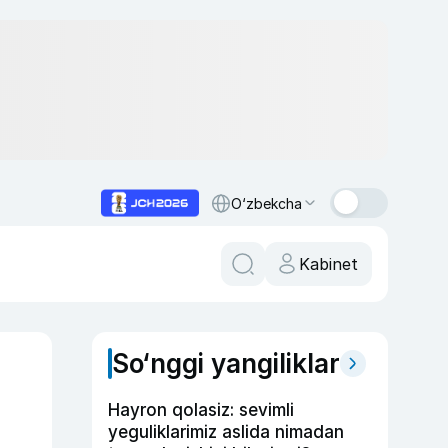
O‘zbekcha
Kabinet
So‘nggi yangiliklar
Hayron qolasiz: sevimli
yeguliklarimiz aslida nimadan