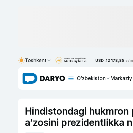
Toshkent
USD :
12 178,85
so'm
O‘zbekiston
Markaziy
Hindistondagi hukmron p
a’zosini prezidentlikka 