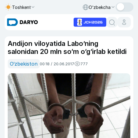
Toshkent
O‘zbekcha
Andijon viloyatida Labo’ning
salonidan 20 mln so‘m o‘g‘irlab ketildi
O‘zbekiston
00:18 / 20.06.2017
777