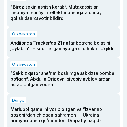
“Biroz sekinlashish kerak”. Mutaxassislar
insoniyat sun’iy intellektni boshqara olmay
qolishidan xavotir bildirdi
O‘zbekiston
Andijonda Tracker’ga 21 nafar bog‘cha bolasini
joylab, YTH sodir etgan ayolga sud hukmi o‘qildi
O‘zbekiston
“Sakkiz qator she’rim boshimga sakkizta bomba
bo‘lgan”. Abdulla Oripovni siyosiy ayblovlardan
asrab qolgan voqea
Dunyo
Mariupol qamalini yorib oʻtgan va “Izvarino
qozoni”dan chiqqan qahramon — Ukraina
armiyasi bosh qoʻmondoni Drapatiy haqida