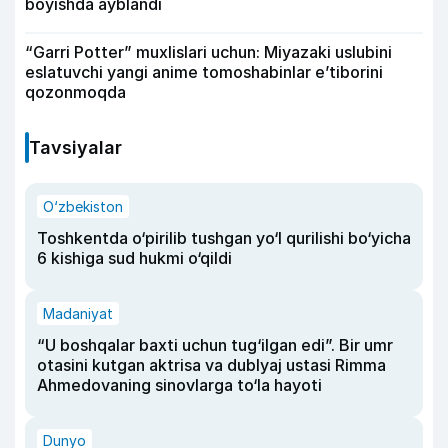
boyishda ayblandi
“Garri Potter” muxlislari uchun: Miyazaki uslubini
eslatuvchi yangi anime tomoshabinlar e’tiborini
qozonmoqda
Tavsiyalar
O‘zbekiston
Toshkentda o‘pirilib tushgan yo‘l qurilishi bo‘yicha
6 kishiga sud hukmi o‘qildi
Madaniyat
“U boshqalar baxti uchun tug‘ilgan edi”. Bir umr
otasini kutgan aktrisa va dublyaj ustasi Rimma
Ahmedovaning sinovlarga to‘la hayoti
Dunyo