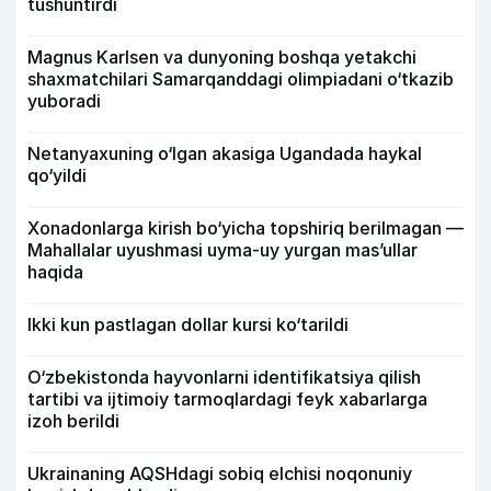
tushuntirdi
Magnus Karlsen va dunyoning boshqa yetakchi
shaxmatchilari Samarqanddagi olimpiadani o‘tkazib
yuboradi
Netanyaxuning o‘lgan akasiga Ugandada haykal
qo‘yildi
Xonadonlarga kirish bo‘yicha topshiriq berilmagan —
Mahallalar uyushmasi uyma-uy yurgan mas’ullar
haqida
Ikki kun pastlagan dollar kursi ko‘tarildi
O‘zbekistonda hayvonlarni identifikatsiya qilish
tartibi va ijtimoiy tarmoqlardagi feyk xabarlarga
izoh berildi
Ukrainaning AQSHdagi sobiq elchisi noqonuniy