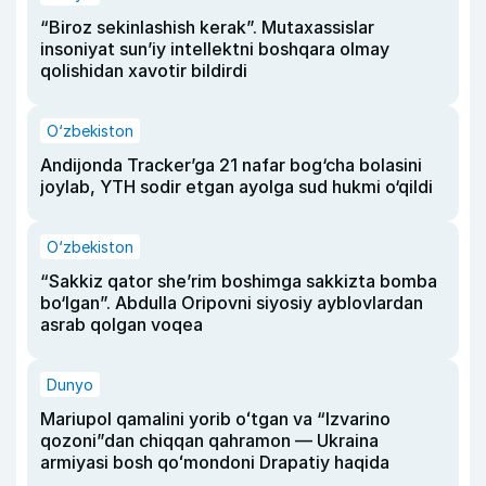
“Biroz sekinlashish kerak”. Mutaxassislar
insoniyat sun’iy intellektni boshqara olmay
qolishidan xavotir bildirdi
O‘zbekiston
Andijonda Tracker’ga 21 nafar bog‘cha bolasini
joylab, YTH sodir etgan ayolga sud hukmi o‘qildi
O‘zbekiston
“Sakkiz qator she’rim boshimga sakkizta bomba
bo‘lgan”. Abdulla Oripovni siyosiy ayblovlardan
asrab qolgan voqea
Dunyo
Mariupol qamalini yorib oʻtgan va “Izvarino
qozoni”dan chiqqan qahramon — Ukraina
armiyasi bosh qoʻmondoni Drapatiy haqida