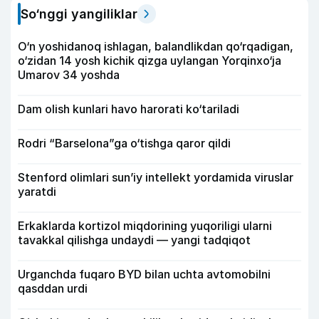
So‘nggi yangiliklar
O‘n yoshidanoq ishlagan, balandlikdan qo‘rqadigan,
o‘zidan 14 yosh kichik qizga uylangan Yorqinxo‘ja
Umarov 34 yoshda
Dam olish kunlari havo harorati ko‘tariladi
Rodri “Barselona”ga o‘tishga qaror qildi
Stenford olimlari sun’iy intellekt yordamida viruslar
yaratdi
Erkaklarda kortizol miqdorining yuqoriligi ularni
tavakkal qilishga undaydi — yangi tadqiqot
Urganchda fuqaro BYD bilan uchta avtomobilni
qasddan urdi