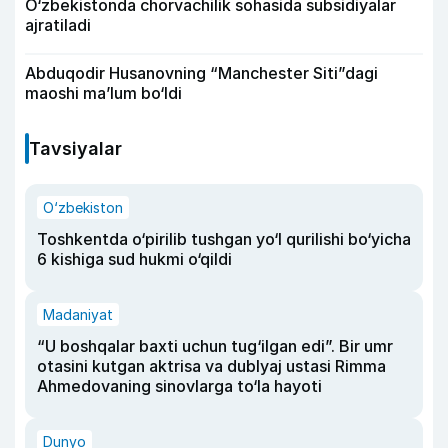
O‘zbekistonda chorvachilik sohasida subsidiyalar
ajratiladi
Abduqodir Husanovning “Manchester Siti”dagi
maoshi ma’lum bo‘ldi
Tavsiyalar
O‘zbekiston
Toshkentda o‘pirilib tushgan yo‘l qurilishi bo‘yicha
6 kishiga sud hukmi o‘qildi
Madaniyat
“U boshqalar baxti uchun tug‘ilgan edi”. Bir umr
otasini kutgan aktrisa va dublyaj ustasi Rimma
Ahmedovaning sinovlarga to‘la hayoti
Dunyo