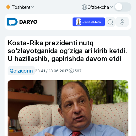
Toshkent
O‘zbekcha
Kosta-Rika prezidenti nutq
so‘zlayotganida og‘ziga ari kirib ketdi.
U hazillashib, gapirishda davom etdi
Qo‘ziqorin
23:41 / 18.06.2017
567