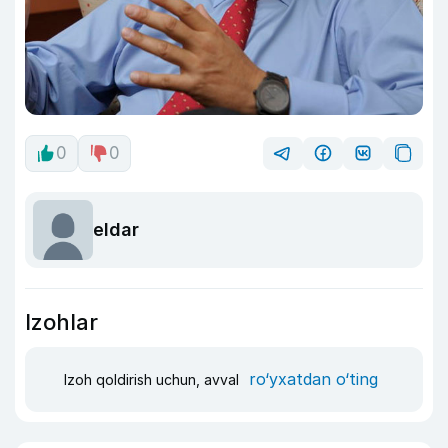
0
0
eldar
Izohlar
ro‘yxatdan o‘ting
Izoh qoldirish uchun, avval