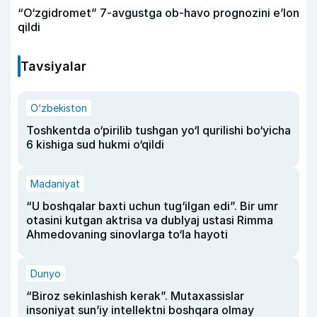
“O‘zgidromet” 7-avgustga ob-havo prognozini e’lon
qildi
Tavsiyalar
O‘zbekiston
Toshkentda o‘pirilib tushgan yo‘l qurilishi bo‘yicha
6 kishiga sud hukmi o‘qildi
Madaniyat
“U boshqalar baxti uchun tug‘ilgan edi”. Bir umr
otasini kutgan aktrisa va dublyaj ustasi Rimma
Ahmedovaning sinovlarga to‘la hayoti
Dunyo
“Biroz sekinlashish kerak”. Mutaxassislar
insoniyat sun’iy intellektni boshqara olmay