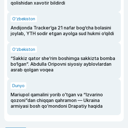
qolishidan xavotir bildirdi
O‘zbekiston
Andijonda Tracker’ga 21 nafar bog‘cha bolasini
joylab, YTH sodir etgan ayolga sud hukmi o‘qildi
O‘zbekiston
“Sakkiz qator she’rim boshimga sakkizta bomba
bo‘lgan”. Abdulla Oripovni siyosiy ayblovlardan
asrab qolgan voqea
Dunyo
Mariupol qamalini yorib oʻtgan va “Izvarino
qozoni”dan chiqqan qahramon — Ukraina
armiyasi bosh qoʻmondoni Drapatiy haqida