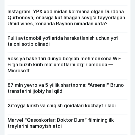
Instagram: YPX xodimidan ko‘rmana olgan Durdona
Qurbonova, onasiga kutilmagan sovg‘a tayyorlagan
Umid vines, xonanda Rayhon nimadan xafa?
Pulli avtomobil yo‘llarida harakatlanish uchun yo‘l
taloni sotib olinadi
Rossiya hakerlari dunyo bo‘ylab mehmonxona Wi-
Fi’ga buzib kirib ma’lumotlarni o‘g‘irlamoqda —
Microsoft
87 mln yevro va 5 yillik shartnoma: “Arsenal” Bruno
transferini ijobiy hal qildi
Xitoyga kirish va chiqish qoidalari kuchaytiriladi
Marvel “Qasoskorlar: Doktor Dum” filmining ilk
treylerini namoyish etdi