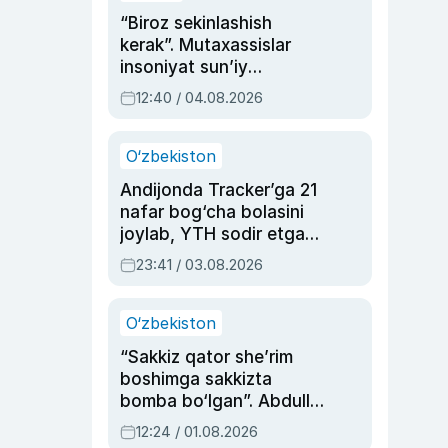
“Biroz sekinlashish
kerak”. Mutaxassislar
insoniyat sun’iy
intellektni boshqara
12:40 / 04.08.2026
olmay qolishidan xavotir
bildirdi
O‘zbekiston
Andijonda Tracker’ga 21
nafar bog‘cha bolasini
joylab, YTH sodir etgan
ayolga sud hukmi o‘qildi
23:41 / 03.08.2026
O‘zbekiston
“Sakkiz qator she’rim
boshimga sakkizta
bomba bo‘lgan”. Abdulla
Oripovni siyosiy
12:24 / 01.08.2026
ayblovlardan asrab