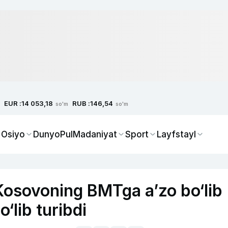
EUR :
RUB :
14 053,18
146,54
so'm
so'm
 Osiyo
Dunyo
Pul
Madaniyat
Sport
Layfstayl
Kosovoning BMTga a’zo bo‘lib
o‘lib turibdi