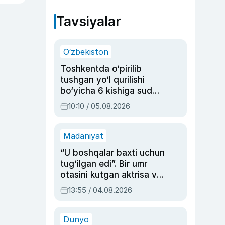
Tavsiyalar
O‘zbekiston
Toshkentda o‘pirilib
tushgan yo‘l qurilishi
bo‘yicha 6 kishiga sud
hukmi o‘qildi
10:10 / 05.08.2026
Madaniyat
“U boshqalar baxti uchun
tug‘ilgan edi”. Bir umr
otasini kutgan aktrisa va
dublyaj ustasi Rimma
13:55 / 04.08.2026
Ahmedovaning
sinovlarga to‘la hayoti
Dunyo