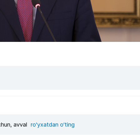
uchun, avval
ro‘yxatdan o‘ting