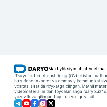
Maxfiylik siyosati
Internet-nas
“Daryo” internet-nashrining (O‘zbekiston matbuo
huzuridagi Axborot va ommaviy kommunikatsiyal
vositasi sifatida ro‘yxatga olingan. Matnli materi
videomateriallaridan foydalanishga “daryo.uz” sa
yozuv ilova qilingan taqdirda yo‘l qo‘yiladi.