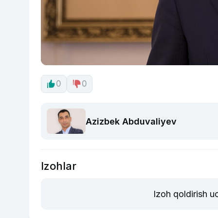
0
0
Azizbek Abduvaliyev
Izohlar
Izoh qoldirish 