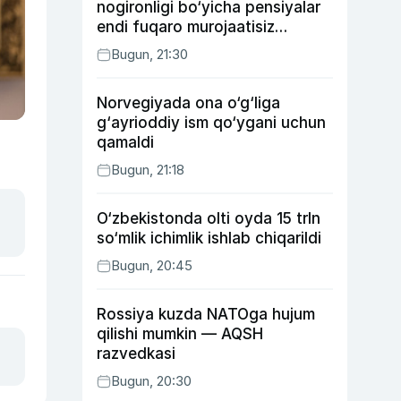
nogironligi bo‘yicha pensiyalar
endi fuqaro murojaatisiz
tayinlanishi mumkin
Bugun, 21:30
Norvegiyada ona o‘g‘liga
g‘ayrioddiy ism qo‘ygani uchun
qamaldi
Bugun, 21:18
O‘zbekistonda olti oyda 15 trln
so‘mlik ichimlik ishlab chiqarildi
Bugun, 20:45
Rossiya kuzda NATOga hujum
qilishi mumkin — AQSH
razvedkasi
Bugun, 20:30