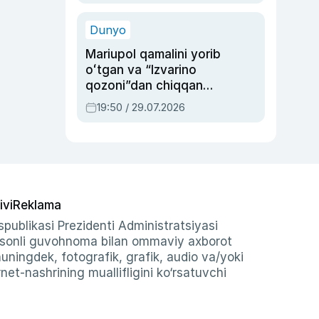
qolgan voqea
Dunyo
Mariupol qamalini yorib
oʻtgan va “Izvarino
qozoni”dan chiqqan
qahramon — Ukraina
19:50 / 29.07.2026
armiyasi bosh
qoʻmondoni Drapatiy
haqida
ivi
Reklama
publikasi Prezidenti Administratsiyasi
-sonli guvohnoma bilan ommaviy axborot
shuningdek, fotografik, grafik, audio va/yoki
et-nashrining muallifligini ko‘rsatuvchi