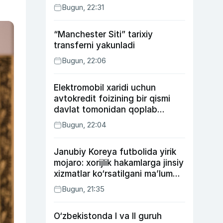
Bugun, 22:31
“Manchester Siti” tarixiy
transferni yakunladi
Bugun, 22:06
Elektromobil xaridi uchun
avtokredit foizining bir qismi
davlat tomonidan qoplab
berilishi mumkin
Bugun, 22:04
Janubiy Koreya futbolida yirik
mojaro: xorijlik hakamlarga jinsiy
xizmatlar ko‘rsatilgani ma’lum
qilindi
Bugun, 21:35
O‘zbekistonda I va II guruh