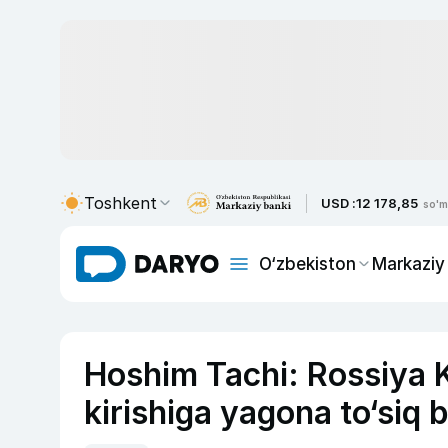
Toshkent
USD :
12 178,85
so'm
O‘zbekiston
Markaziy
Hoshim Tachi: Rossiya 
kirishiga yagona to‘siq b