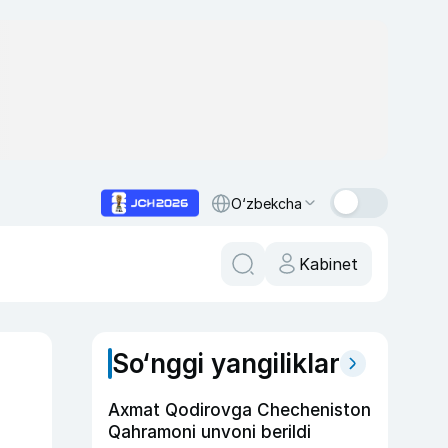
O‘zbekcha
Kabinet
So‘nggi yangiliklar
Axmat Qodirovga Checheniston
Qahramoni unvoni berildi