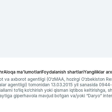
hr
Aloqa ma'lumotlari
Foydalanish shartlari
Yangiliklar arx
t va axborot agentligi (O‘zMAA, hozirgi O‘zbekiston Res
ar agentligi) tomonidan 13.03.2015 yil sanasida 0944
allarni to‘liq ko‘chirish yoki qisman iqtibos keltirishga, 
ytiga giperhavola mavjud bo‘lgan va/yoki “Daryo” intern