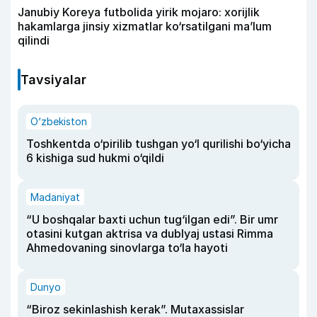
Janubiy Koreya futbolida yirik mojaro: xorijlik
hakamlarga jinsiy xizmatlar ko‘rsatilgani ma’lum
qilindi
Tavsiyalar
O‘zbekiston
Toshkentda o‘pirilib tushgan yo‘l qurilishi bo‘yicha
6 kishiga sud hukmi o‘qildi
Madaniyat
“U boshqalar baxti uchun tug‘ilgan edi”. Bir umr
otasini kutgan aktrisa va dublyaj ustasi Rimma
Ahmedovaning sinovlarga to‘la hayoti
Dunyo
“Biroz sekinlashish kerak”. Mutaxassislar