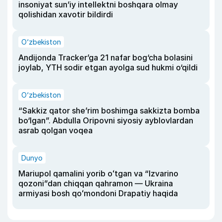
insoniyat sun’iy intellektni boshqara olmay
qolishidan xavotir bildirdi
O‘zbekiston
Andijonda Tracker’ga 21 nafar bog‘cha bolasini
joylab, YTH sodir etgan ayolga sud hukmi o‘qildi
O‘zbekiston
“Sakkiz qator she’rim boshimga sakkizta bomba
bo‘lgan”. Abdulla Oripovni siyosiy ayblovlardan
asrab qolgan voqea
Dunyo
Mariupol qamalini yorib oʻtgan va “Izvarino
qozoni”dan chiqqan qahramon — Ukraina
armiyasi bosh qoʻmondoni Drapatiy haqida