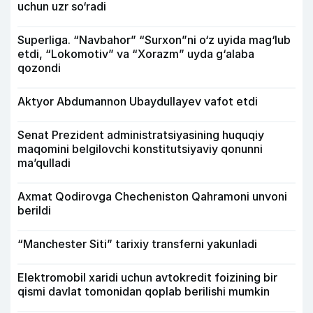
uchun uzr so‘radi
Superliga. “Navbahor” “Surxon”ni o‘z uyida mag‘lub
etdi, “Lokomotiv” va “Xorazm” uyda g‘alaba
qozondi
Aktyor Abdu­mannon Ubaydullayev vafot etdi
Senat Prezident administratsiyasining huquqiy
maqomini belgilovchi konstitutsiyaviy qonunni
ma’qulladi
Axmat Qodirovga Checheniston Qahramoni unvoni
berildi
“Manchester Siti” tarixiy transferni yakunladi
Elektromobil xaridi uchun avtokredit foizining bir
qismi davlat tomonidan qoplab berilishi mumkin