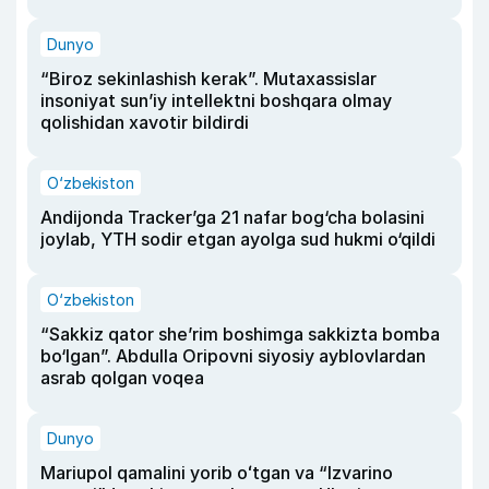
Dunyo
“Biroz sekinlashish kerak”. Mutaxassislar
insoniyat sun’iy intellektni boshqara olmay
qolishidan xavotir bildirdi
O‘zbekiston
Andijonda Tracker’ga 21 nafar bog‘cha bolasini
joylab, YTH sodir etgan ayolga sud hukmi o‘qildi
O‘zbekiston
“Sakkiz qator she’rim boshimga sakkizta bomba
bo‘lgan”. Abdulla Oripovni siyosiy ayblovlardan
asrab qolgan voqea
Dunyo
Mariupol qamalini yorib oʻtgan va “Izvarino