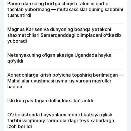
Parvozdan so‘ng bortga chiqish talonini darhol
tashlab yubormang — mutaxassislar buning sababini
tushuntirdi
Magnus Karlsen va dunyoning boshqa yetakchi
shaxmatchilari Samarqanddagi olimpiadani o‘tkazib
yuboradi
Netanyaxuning o‘lgan akasiga Ugandada haykal
qo‘yildi
Xonadonlarga kirish bo‘yicha topshiriq berilmagan —
Mahallalar uyushmasi uyma-uy yurgan mas’ullar
haqida
Ikki kun pastlagan dollar kursi ko‘tarildi
O‘zbekistonda hayvonlarni identifikatsiya qilish
tartibi va ijtimoiy tarmoqlardagi feyk xabarlarga
izoh berildi