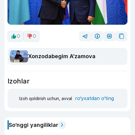
0
0
Xonzodabegim A’zamova
Izohlar
ro‘yxatdan o‘ting
Izoh qoldirish uchun, avval
So‘nggi yangiliklar