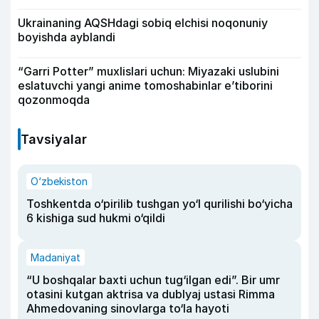
Ukrainaning AQSHdagi sobiq elchisi noqonuniy
boyishda ayblandi
“Garri Potter” muxlislari uchun: Miyazaki uslubini
eslatuvchi yangi anime tomoshabinlar e’tiborini
qozonmoqda
Tavsiyalar
O‘zbekiston
Toshkentda o‘pirilib tushgan yo‘l qurilishi bo‘yicha
6 kishiga sud hukmi o‘qildi
Madaniyat
“U boshqalar baxti uchun tug‘ilgan edi”. Bir umr
otasini kutgan aktrisa va dublyaj ustasi Rimma
Ahmedovaning sinovlarga to‘la hayoti