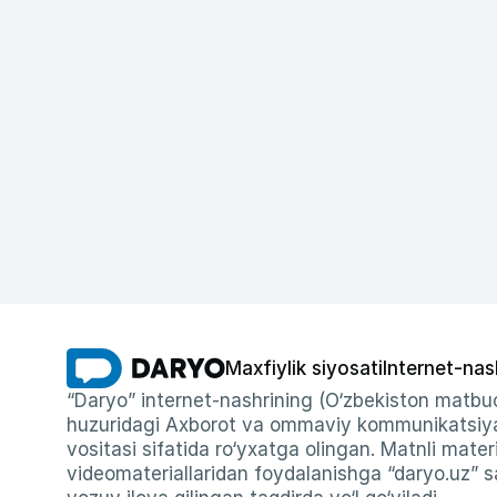
Maxfiylik siyosati
Internet-nas
“Daryo” internet-nashrining (O‘zbekiston matbuo
huzuridagi Axborot va ommaviy kommunikatsiyal
vositasi sifatida ro‘yxatga olingan. Matnli materi
videomateriallaridan foydalanishga “daryo.uz” sa