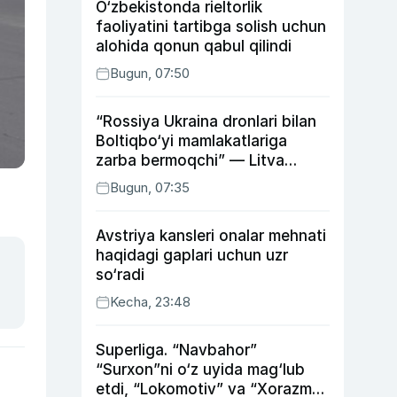
O‘zbekistonda rieltorlik
faoliyatini tartibga solish uchun
alohida qonun qabul qilindi
Bugun, 07:50
“Rossiya Ukraina dronlari bilan
Boltiqbo‘yi mamlakatlariga
zarba bermoqchi” — Litva
mudofaa vaziri
Bugun, 07:35
Avstriya kansleri onalar mehnati
haqidagi gaplari uchun uzr
so‘radi
Kecha, 23:48
Superliga. “Navbahor”
“Surxon”ni o‘z uyida mag‘lub
etdi, “Lokomotiv” va “Xorazm”