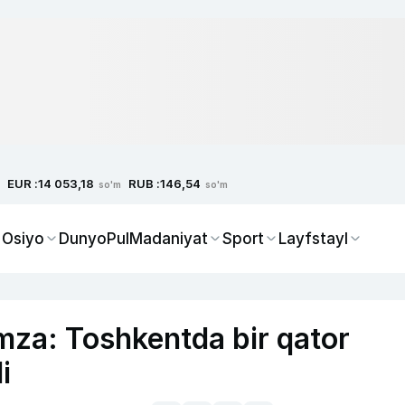
EUR :
RUB :
14 053,18
146,54
so'm
so'm
 Osiyo
Dunyo
Pul
Madaniyat
Sport
Layfstayl
za: Toshkentda bir qator
i