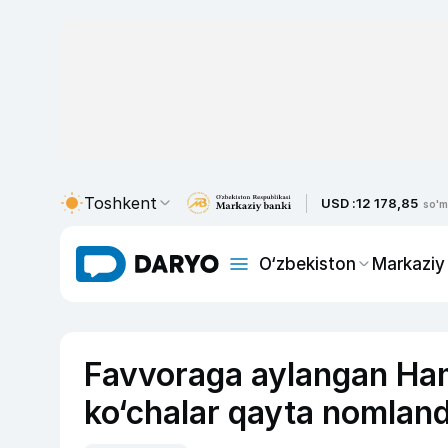
Toshkent
USD :
12 178,85
so'm
O‘zbekiston
Markaziy
Favvoraga aylangan Ham
ko‘chalar qayta nomland