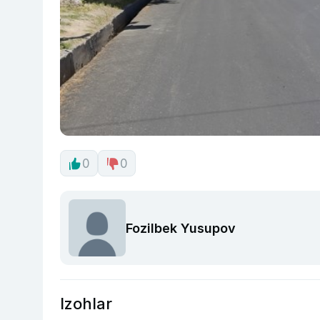
0
0
Fozilbek Yusupov
Izohlar