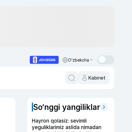
O‘zbekcha
Kabinet
So‘nggi yangiliklar
Hayron qolasiz: sevimli
yeguliklarimiz aslida nimadan