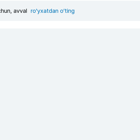
uchun, avval
ro‘yxatdan o‘ting