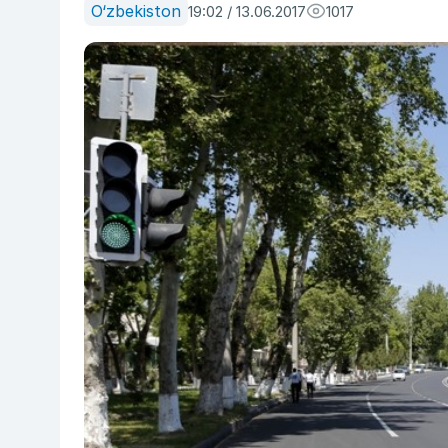
O‘zbekiston
19:02 / 13.06.2017
1017