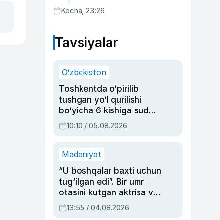
uyda g‘alaba qozondi
Kecha, 23:26
Tavsiyalar
O‘zbekiston
Toshkentda o‘pirilib
tushgan yo‘l qurilishi
bo‘yicha 6 kishiga sud
hukmi o‘qildi
10:10 / 05.08.2026
Madaniyat
“U boshqalar baxti uchun
tug‘ilgan edi”. Bir umr
otasini kutgan aktrisa va
dublyaj ustasi Rimma
13:55 / 04.08.2026
Ahmedovaning