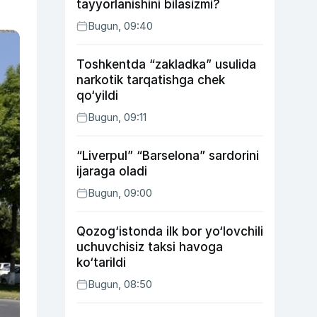
tayyorlanishini bilasizmi?
Bugun, 09:40
Toshkentda “zakladka” usulida
narkotik tarqatishga chek
qo‘yildi
Bugun, 09:11
“Liverpul” “Barselona” sardorini
ijaraga oladi
Bugun, 09:00
Qozog‘istonda ilk bor yo‘lovchili
uchuvchisiz taksi havoga
ko‘tarildi
Bugun, 08:50