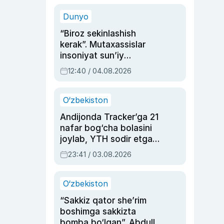
sinovlarga to‘la hayoti
Dunyo
“Biroz sekinlashish
kerak”. Mutaxassislar
insoniyat sun’iy
intellektni boshqara
12:40 / 04.08.2026
olmay qolishidan xavotir
bildirdi
O‘zbekiston
Andijonda Tracker’ga 21
nafar bog‘cha bolasini
joylab, YTH sodir etgan
ayolga sud hukmi o‘qildi
23:41 / 03.08.2026
O‘zbekiston
“Sakkiz qator she’rim
boshimga sakkizta
bomba bo‘lgan”. Abdulla