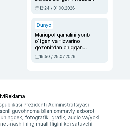
Oripovni siyosiy
12:24 / 01.08.2026
ayblovlardan asrab
qolgan voqea
Dunyo
Mariupol qamalini yorib
oʻtgan va “Izvarino
qozoni”dan chiqqan
qahramon — Ukraina
19:50 / 29.07.2026
armiyasi bosh
qoʻmondoni Drapatiy
haqida
ivi
Reklama
publikasi Prezidenti Administratsiyasi
-sonli guvohnoma bilan ommaviy axborot
shuningdek, fotografik, grafik, audio va/yoki
et-nashrining muallifligini ko‘rsatuvchi