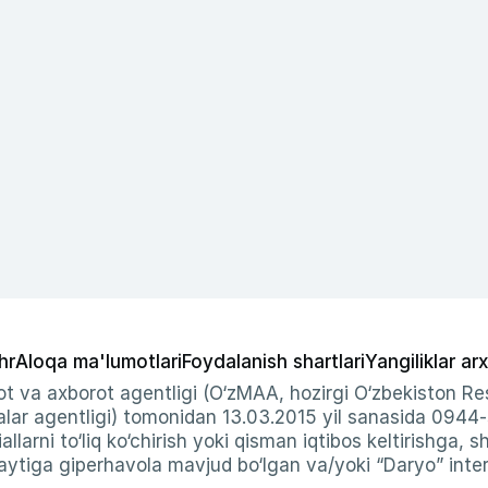
hr
Aloqa ma'lumotlari
Foydalanish shartlari
Yangiliklar arx
t va axborot agentligi (O‘zMAA, hozirgi O‘zbekiston Res
ar agentligi) tomonidan 13.03.2015 yil sanasida 0944
allarni to‘liq ko‘chirish yoki qisman iqtibos keltirishga, 
ytiga giperhavola mavjud bo‘lgan va/yoki “Daryo” intern