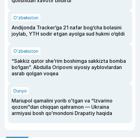
qolishidan xavotir bildirdi
O‘zbekiston
Andijonda Tracker’ga 21 nafar bog‘cha bolasini
joylab, YTH sodir etgan ayolga sud hukmi o‘qildi
O‘zbekiston
“Sakkiz qator she’rim boshimga sakkizta bomba
bo‘lgan”. Abdulla Oripovni siyosiy ayblovlardan
asrab qolgan voqea
Dunyo
Mariupol qamalini yorib oʻtgan va “Izvarino
qozoni”dan chiqqan qahramon — Ukraina
armiyasi bosh qoʻmondoni Drapatiy haqida