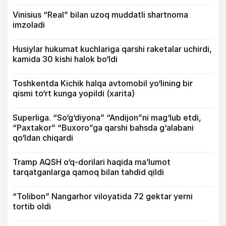
Vinisius “Real” bilan uzoq muddatli shartnoma
imzoladi
Husiylar hukumat kuchlariga qarshi raketalar uchirdi,
kamida 30 kishi halok bo‘ldi
Toshkentda Kichik halqa avtomobil yo‘lining bir
qismi to‘rt kunga yopildi (xarita)
Superliga. “So‘g‘diyona” “Andijon”ni mag‘lub etdi,
“Paxtakor” “Buxoro”ga qarshi bahsda g‘alabani
qo‘ldan chiqardi
Tramp AQSH o‘q-dorilari haqida ma’lumot
tarqatganlarga qamoq bilan tahdid qildi
“Tolibon” Nangarhor viloyatida 72 gektar yerni
tortib oldi