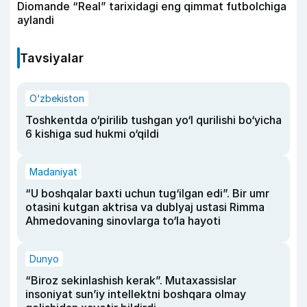
Diomande “Real” tarixidagi eng qimmat futbolchiga
aylandi
Tavsiyalar
O‘zbekiston
Toshkentda o‘pirilib tushgan yo‘l qurilishi bo‘yicha
6 kishiga sud hukmi o‘qildi
Madaniyat
“U boshqalar baxti uchun tug‘ilgan edi”. Bir umr
otasini kutgan aktrisa va dublyaj ustasi Rimma
Ahmedovaning sinovlarga to‘la hayoti
Dunyo
“Biroz sekinlashish kerak”. Mutaxassislar
insoniyat sun’iy intellektni boshqara olmay