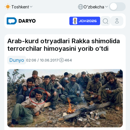
Toshkent
O‘zbekcha
Arab-kurd otryadlari Rakka shimolida
terrorchilar himoyasini yorib o‘tdi
Dunyo
02:06 / 10.06.2017
464