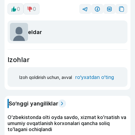
0
0
eldar
Izohlar
ro‘yxatdan o‘ting
Izoh qoldirish uchun, avval
So‘nggi yangiliklar
Oʻzbekistonda olti oyda savdo, xizmat koʻrsatish va
umumiy ovqatlanish korxonalari qancha soliq
toʻlagani ochiqlandi