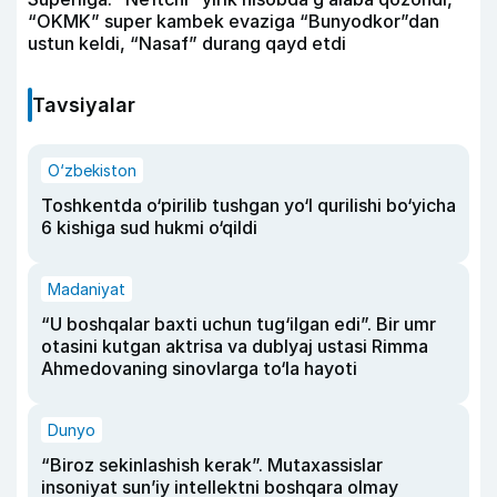
“OKMK” super kambek evaziga “Bunyodkor”dan
ustun keldi, “Nasaf” durang qayd etdi
Tavsiyalar
O‘zbekiston
Toshkentda o‘pirilib tushgan yo‘l qurilishi bo‘yicha
6 kishiga sud hukmi o‘qildi
Madaniyat
“U boshqalar baxti uchun tug‘ilgan edi”. Bir umr
otasini kutgan aktrisa va dublyaj ustasi Rimma
Ahmedovaning sinovlarga to‘la hayoti
Dunyo
“Biroz sekinlashish kerak”. Mutaxassislar
insoniyat sun’iy intellektni boshqara olmay