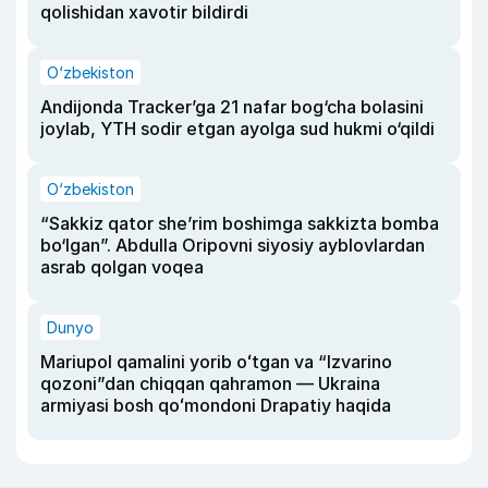
qolishidan xavotir bildirdi
O‘zbekiston
Andijonda Tracker’ga 21 nafar bog‘cha bolasini
joylab, YTH sodir etgan ayolga sud hukmi o‘qildi
O‘zbekiston
“Sakkiz qator she’rim boshimga sakkizta bomba
bo‘lgan”. Abdulla Oripovni siyosiy ayblovlardan
asrab qolgan voqea
Dunyo
Mariupol qamalini yorib oʻtgan va “Izvarino
qozoni”dan chiqqan qahramon — Ukraina
armiyasi bosh qoʻmondoni Drapatiy haqida