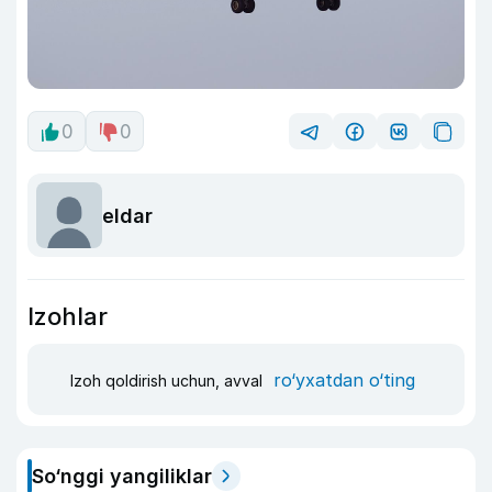
0
0
eldar
Izohlar
ro‘yxatdan o‘ting
Izoh qoldirish uchun, avval
So‘nggi yangiliklar