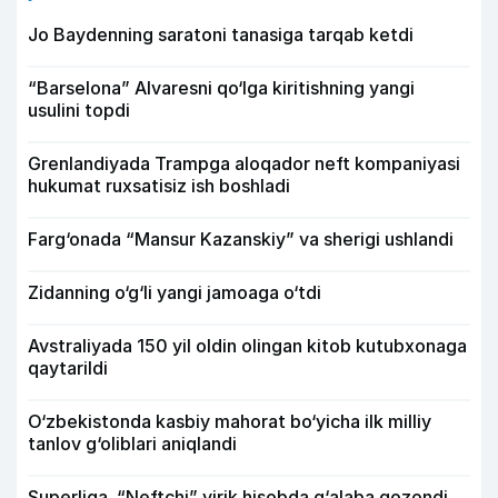
Jo Baydenning saratoni tanasiga tarqab ketdi
“Barselona” Alvaresni qo‘lga kiritishning yangi
usulini topdi
Grenlandiyada Trampga aloqador neft kompaniyasi
hukumat ruxsatisiz ish boshladi
Farg‘onada “Mansur Kazanskiy” va sherigi ushlandi
Zidanning o‘g‘li yangi jamoaga o‘tdi
Avstraliyada 150 yil oldin olingan kitob kutubxonaga
qaytarildi
O‘zbekistonda kasbiy mahorat bo‘yicha ilk milliy
tanlov g‘oliblari aniqlandi
Superliga. “Neftchi” yirik hisobda g‘alaba qozondi,