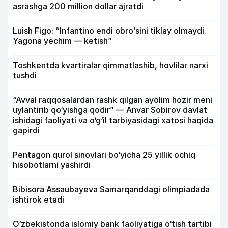
asrashga 200 million dollar ajratdi
Luish Figo: “Infantino endi obroʻsini tiklay olmaydi.
Yagona yechim — ketish”
Toshkentda kvartiralar qimmatlashib, hovlilar narxi
tushdi
“Avval raqqosalardan rashk qilgan ayolim hozir meni
uylantirib qo‘yishga qodir” — Anvar Sobirov davlat
ishidagi faoliyati va o‘g‘il tarbiyasidagi xatosi haqida
gapirdi
Pentagon qurol sinovlari bo‘yicha 25 yillik ochiq
hisobotlarni yashirdi
Bibisora Assaubayeva Samarqanddagi olimpiadada
ishtirok etadi
O‘zbekistonda islomiy bank faoliyatiga o‘tish tartibi