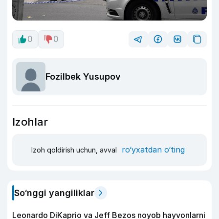
0
0
Fozilbek Yusupov
Izohlar
ro‘yxatdan o‘ting
Izoh qoldirish uchun, avval
So‘nggi yangiliklar
Leonardo DiKaprio va Jeff Bezos noyob hayvonlarni