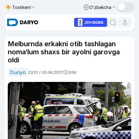
Toshkent
O‘zbekcha
Melburnda erkakni otib tashlagan
noma’lum shaxs bir ayolni garovga
oldi
Dunyo
23:51 / 05.06.2017
656