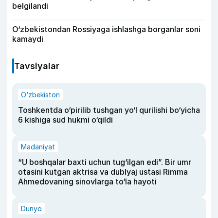
belgilandi
O‘zbekistondan Rossiyaga ishlashga borganlar soni
kamaydi
Tavsiyalar
O‘zbekiston
Toshkentda o‘pirilib tushgan yo‘l qurilishi bo‘yicha
6 kishiga sud hukmi o‘qildi
Madaniyat
“U boshqalar baxti uchun tug‘ilgan edi”. Bir umr
otasini kutgan aktrisa va dublyaj ustasi Rimma
Ahmedovaning sinovlarga to‘la hayoti
Dunyo