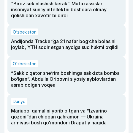
“Biroz sekinlashish kerak”. Mutaxassislar
insoniyat sun’iy intellektni boshqara olmay
qolishidan xavotir bildirdi
O‘zbekiston
Andijonda Tracker’ga 21 nafar bog‘cha bolasini
joylab, YTH sodir etgan ayolga sud hukmi o‘qildi
O‘zbekiston
“Sakkiz qator she’rim boshimga sakkizta bomba
bo‘lgan”. Abdulla Oripovni siyosiy ayblovlardan
asrab qolgan voqea
Dunyo
Mariupol qamalini yorib oʻtgan va “Izvarino
qozoni”dan chiqqan qahramon — Ukraina
armiyasi bosh qoʻmondoni Drapatiy haqida