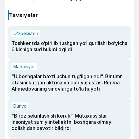
Tavsiyalar
O‘zbekiston
Toshkentda o‘pirilib tushgan yo‘l qurilishi bo‘yicha
6 kishiga sud hukmi o‘qildi
Madaniyat
“U boshqalar baxti uchun tug‘ilgan edi”. Bir umr
otasini kutgan aktrisa va dublyaj ustasi Rimma
Ahmedovaning sinovlarga to‘la hayoti
Dunyo
“Biroz sekinlashish kerak”. Mutaxassislar
insoniyat sun’iy intellektni boshqara olmay
qolishidan xavotir bildirdi