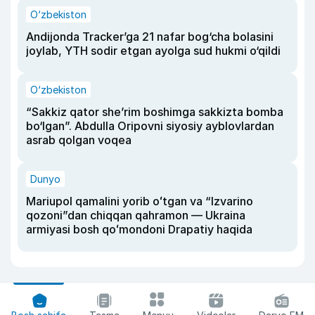
O‘zbekiston
Andijonda Tracker’ga 21 nafar bog‘cha bolasini
joylab, YTH sodir etgan ayolga sud hukmi o‘qildi
O‘zbekiston
“Sakkiz qator she’rim boshimga sakkizta bomba
bo‘lgan”. Abdulla Oripovni siyosiy ayblovlardan
asrab qolgan voqea
Dunyo
Mariupol qamalini yorib oʻtgan va “Izvarino
qozoni”dan chiqqan qahramon — Ukraina
armiyasi bosh qoʻmondoni Drapatiy haqida