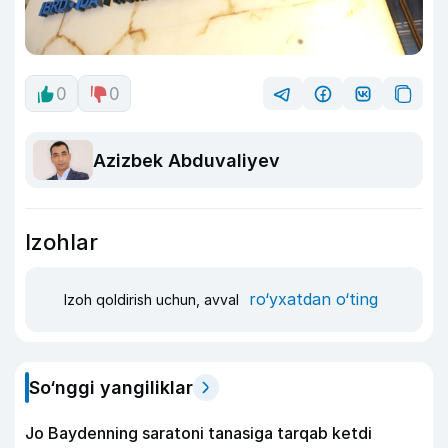
0
0
Azizbek Abduvaliyev
Izohlar
ro‘yxatdan o‘ting
Izoh qoldirish uchun, avval
So‘nggi yangiliklar
Jo Baydenning saratoni tanasiga tarqab ketdi