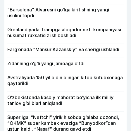
“Barselona” Alvaresni qo‘lga kiritishning yangi
usulini topdi
Grenlandiyada Trampga aloqador neft kompaniyasi
hukumat ruxsatisiz ish boshladi
Farg‘onada “Mansur Kazanskiy” va sherigi ushlandi
Zidanning o‘g‘li yangi jamoaga o‘tdi
Avstraliyada 150 yil oldin olingan kitob kutubxonaga
qaytarildi
O‘zbekistonda kasbiy mahorat bo‘yicha ilk milliy
tanlov g‘oliblari aniqlandi
Superliga. “Neftchi” yirik hisobda g‘alaba qozondi,
“OKMK” super kambek evaziga “Bunyodkor”dan
ustun keldi, “Nasaf” durang qayd etdi