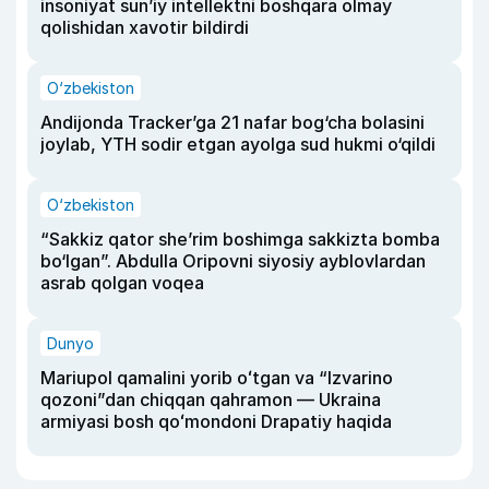
insoniyat sun’iy intellektni boshqara olmay
qolishidan xavotir bildirdi
O‘zbekiston
Andijonda Tracker’ga 21 nafar bog‘cha bolasini
joylab, YTH sodir etgan ayolga sud hukmi o‘qildi
O‘zbekiston
“Sakkiz qator she’rim boshimga sakkizta bomba
bo‘lgan”. Abdulla Oripovni siyosiy ayblovlardan
asrab qolgan voqea
Dunyo
Mariupol qamalini yorib oʻtgan va “Izvarino
qozoni”dan chiqqan qahramon — Ukraina
armiyasi bosh qoʻmondoni Drapatiy haqida