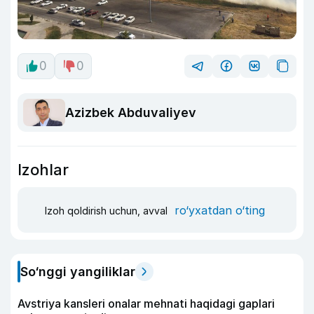
0
0
Azizbek Abduvaliyev
Izohlar
ro‘yxatdan o‘ting
Izoh qoldirish uchun, avval
So‘nggi yangiliklar
Avstriya kansleri onalar mehnati haqidagi gaplari