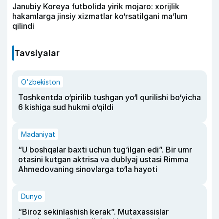
Janubiy Koreya futbolida yirik mojaro: xorijlik
hakamlarga jinsiy xizmatlar ko‘rsatilgani ma’lum
qilindi
Tavsiyalar
O‘zbekiston
Toshkentda o‘pirilib tushgan yo‘l qurilishi bo‘yicha
6 kishiga sud hukmi o‘qildi
Madaniyat
“U boshqalar baxti uchun tug‘ilgan edi”. Bir umr
otasini kutgan aktrisa va dublyaj ustasi Rimma
Ahmedovaning sinovlarga to‘la hayoti
Dunyo
“Biroz sekinlashish kerak”. Mutaxassislar