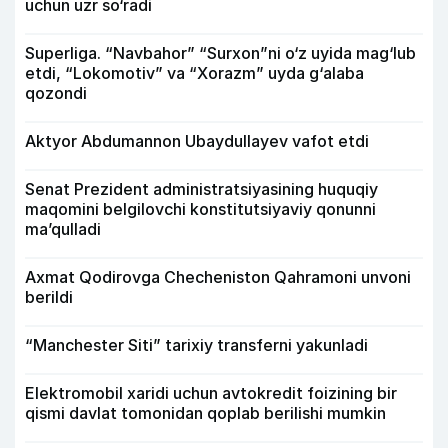
uchun uzr so‘radi
Superliga. “Navbahor” “Surxon”ni o‘z uyida mag‘lub
etdi, “Lokomotiv” va “Xorazm” uyda g‘alaba
qozondi
Aktyor Abdu­mannon Ubaydullayev vafot etdi
Senat Prezident administratsiyasining huquqiy
maqomini belgilovchi konstitutsiyaviy qonunni
ma’qulladi
Axmat Qodirovga Checheniston Qahramoni unvoni
berildi
“Manchester Siti” tarixiy transferni yakunladi
Elektromobil xaridi uchun avtokredit foizining bir
qismi davlat tomonidan qoplab berilishi mumkin