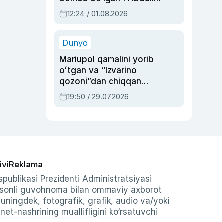
Oripovni siyosiy
12:24 / 01.08.2026
ayblovlardan asrab
qolgan voqea
Dunyo
Mariupol qamalini yorib
oʻtgan va “Izvarino
qozoni”dan chiqqan
qahramon — Ukraina
19:50 / 29.07.2026
armiyasi bosh
qoʻmondoni Drapatiy
haqida
ivi
Reklama
publikasi Prezidenti Administratsiyasi
-sonli guvohnoma bilan ommaviy axborot
shuningdek, fotografik, grafik, audio va/yoki
et-nashrining muallifligini ko‘rsatuvchi