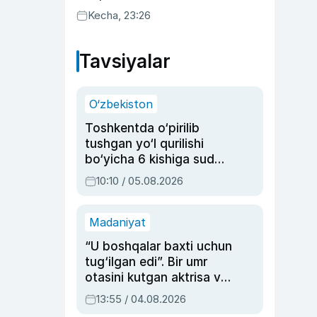
uyda g‘alaba qozondi
Kecha, 23:26
Tavsiyalar
O‘zbekiston
Toshkentda o‘pirilib
tushgan yo‘l qurilishi
bo‘yicha 6 kishiga sud
hukmi o‘qildi
10:10 / 05.08.2026
Madaniyat
“U boshqalar baxti uchun
tug‘ilgan edi”. Bir umr
otasini kutgan aktrisa va
dublyaj ustasi Rimma
13:55 / 04.08.2026
Ahmedovaning