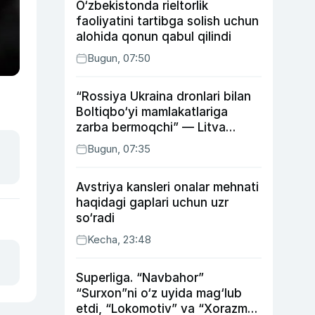
O‘zbekistonda rieltorlik
faoliyatini tartibga solish uchun
alohida qonun qabul qilindi
Bugun, 07:50
“Rossiya Ukraina dronlari bilan
Boltiqbo‘yi mamlakatlariga
zarba bermoqchi” — Litva
mudofaa vaziri
Bugun, 07:35
Avstriya kansleri onalar mehnati
haqidagi gaplari uchun uzr
so‘radi
Kecha, 23:48
Superliga. “Navbahor”
“Surxon”ni o‘z uyida mag‘lub
etdi, “Lokomotiv” va “Xorazm”