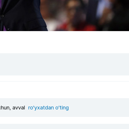
uchun, avval
ro‘yxatdan o‘ting