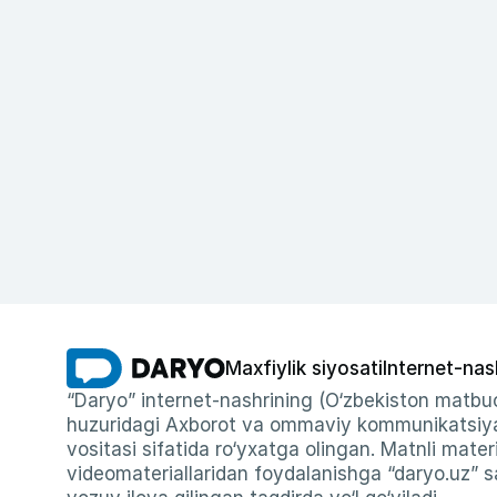
Maxfiylik siyosati
Internet-nas
“Daryo” internet-nashrining (O‘zbekiston matbuo
huzuridagi Axborot va ommaviy kommunikatsiyal
vositasi sifatida ro‘yxatga olingan. Matnli materi
videomateriallaridan foydalanishga “daryo.uz” sa