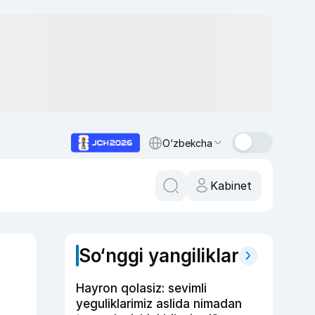
O‘zbekcha
Kabinet
So‘nggi yangiliklar
Hayron qolasiz: sevimli
yeguliklarimiz aslida nimadan