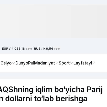
EUR :
RUB :
14 053,18
146,54
so'm
so'm
 Osiyo
Dunyo
Pul
Madaniyat
Sport
Layfstayl
QShning iqlim bo‘yicha Parij
n dollarni to‘lab berishga