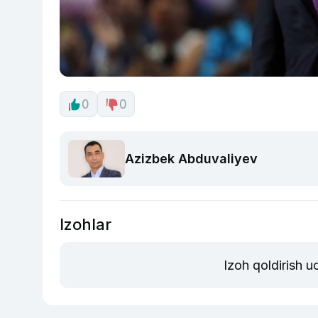
0
0
Azizbek Abduvaliyev
Izohlar
Izoh qoldirish 