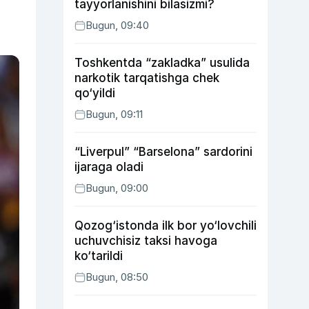
tayyorlanishini bilasizmi?
Bugun, 09:40
Toshkentda “zakladka” usulida
narkotik tarqatishga chek
qo‘yildi
Bugun, 09:11
“Liverpul” “Barselona” sardorini
ijaraga oladi
Bugun, 09:00
Qozog‘istonda ilk bor yo‘lovchili
uchuvchisiz taksi havoga
ko‘tarildi
Bugun, 08:50