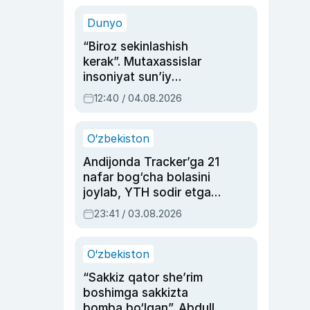
sinovlarga to‘la hayoti
Dunyo
“Biroz sekinlashish
kerak”. Mutaxassislar
insoniyat sun’iy
intellektni boshqara
12:40 / 04.08.2026
olmay qolishidan xavotir
bildirdi
O‘zbekiston
Andijonda Tracker’ga 21
nafar bog‘cha bolasini
joylab, YTH sodir etgan
ayolga sud hukmi o‘qildi
23:41 / 03.08.2026
O‘zbekiston
“Sakkiz qator she’rim
boshimga sakkizta
bomba bo‘lgan”. Abdulla