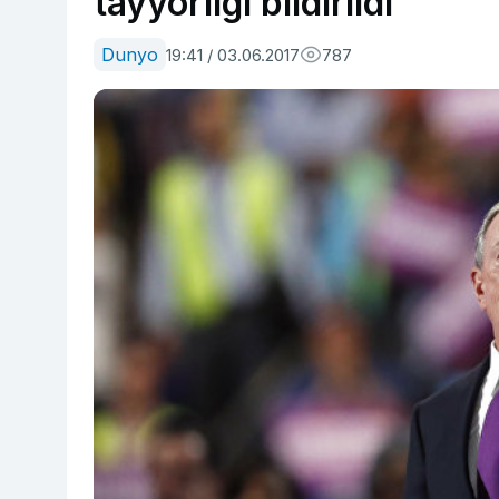
tayyorligi bildirildi
Dunyo
19:41 / 03.06.2017
787