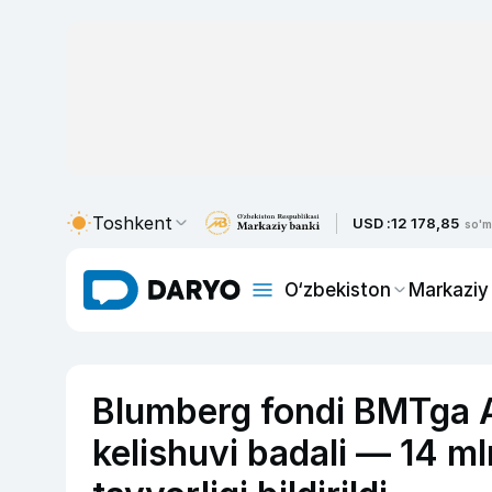
Toshkent
USD :
12 178,85
so'm
O‘zbekiston
Markaziy
Blumberg fondi BMTga A
kelishuvi badali — 14 ml