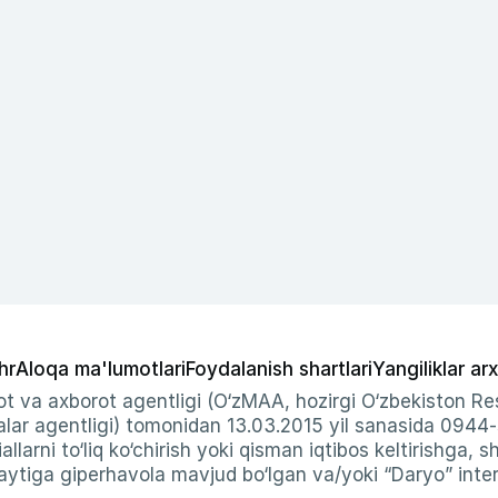
hr
Aloqa ma'lumotlari
Foydalanish shartlari
Yangiliklar arx
t va axborot agentligi (O‘zMAA, hozirgi O‘zbekiston Res
ar agentligi) tomonidan 13.03.2015 yil sanasida 0944
allarni to‘liq ko‘chirish yoki qisman iqtibos keltirishga, 
ytiga giperhavola mavjud bo‘lgan va/yoki “Daryo” intern