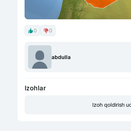
0
0
abdulla
Izohlar
Izoh qoldirish 