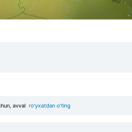
uchun, avval
ro‘yxatdan o‘ting