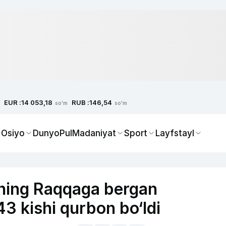
EUR :
RUB :
14 053,18
146,54
so'm
so'm
 Osiyo
Dunyo
Pul
Madaniyat
Sport
Layfstayl
aning Raqqaga bergan
43 kishi qurbon bo‘ldi