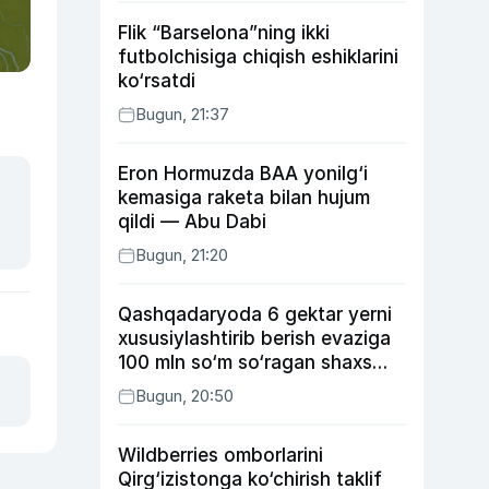
Flik “Barselona”ning ikki
futbolchisiga chiqish eshiklarini
ko‘rsatdi
Bugun, 21:37
Eron Hormuzda BAA yonilg‘i
kemasiga raketa bilan hujum
qildi — Abu Dabi
Bugun, 21:20
Qashqadaryoda 6 gektar yerni
xususiylashtirib berish evaziga
100 mln so‘m so‘ragan shaxs
ushlandi
Bugun, 20:50
Wildberries omborlarini
Qirg‘izistonga ko‘chirish taklif