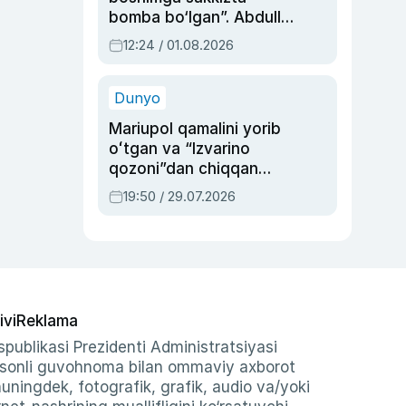
bomba bo‘lgan”. Abdulla
Oripovni siyosiy
12:24 / 01.08.2026
ayblovlardan asrab
qolgan voqea
Dunyo
Mariupol qamalini yorib
oʻtgan va “Izvarino
qozoni”dan chiqqan
qahramon — Ukraina
19:50 / 29.07.2026
armiyasi bosh
qoʻmondoni Drapatiy
haqida
ivi
Reklama
publikasi Prezidenti Administratsiyasi
-sonli guvohnoma bilan ommaviy axborot
shuningdek, fotografik, grafik, audio va/yoki