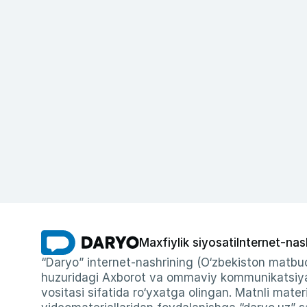
Maxfiylik siyosati
Internet-nas
“Daryo” internet-nashrining (O‘zbekiston matbuo
huzuridagi Axborot va ommaviy kommunikatsiyal
vositasi sifatida ro‘yxatga olingan. Matnli materi