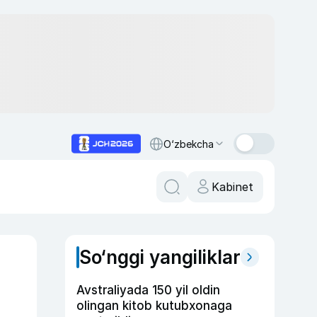
O‘zbekcha
Kabinet
So‘nggi yangiliklar
Avstraliyada 150 yil oldin
olingan kitob kutubxonaga