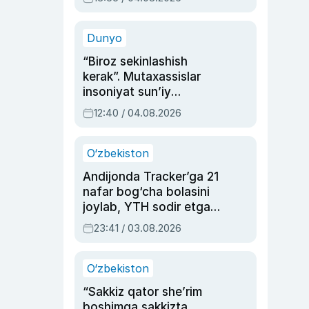
Ahmedovaning
sinovlarga to‘la hayoti
Dunyo
“Biroz sekinlashish
kerak”. Mutaxassislar
insoniyat sun’iy
intellektni boshqara
12:40 / 04.08.2026
olmay qolishidan xavotir
bildirdi
O‘zbekiston
Andijonda Tracker’ga 21
nafar bog‘cha bolasini
joylab, YTH sodir etgan
ayolga sud hukmi o‘qildi
23:41 / 03.08.2026
O‘zbekiston
“Sakkiz qator she’rim
boshimga sakkizta