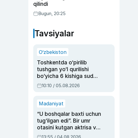
qilindi
Bugun, 20:25
Tavsiyalar
O‘zbekiston
Toshkentda o‘pirilib
tushgan yo‘l qurilishi
bo‘yicha 6 kishiga sud
hukmi o‘qildi
10:10 / 05.08.2026
Madaniyat
“U boshqalar baxti uchun
tug‘ilgan edi”. Bir umr
otasini kutgan aktrisa va
dublyaj ustasi Rimma
13:55 / 04.08.2026