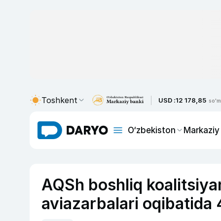
Toshkent
USD :
12 178,85
so'm
O‘zbekiston
Markaziy
AQSh boshliq koalitsiy
aviazarbalari oqibatida 