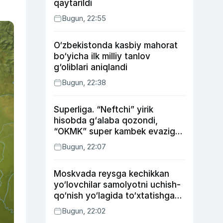
qaytarildi
Bugun, 22:55
O‘zbekistonda kasbiy mahorat
bo‘yicha ilk milliy tanlov
g‘oliblari aniqlandi
Bugun, 22:38
Superliga. “Neftchi” yirik
hisobda g‘alaba qozondi,
“OKMK” super kambek evaziga
“Bunyodkor”dan ustun keldi,
Bugun, 22:07
“Nasaf” durang qayd etdi
Moskvada reysga kechikkan
yo‘lovchilar samolyotni uchish-
qo‘nish yo‘lagida to‘xtatishga
urindi (video)
Bugun, 22:02