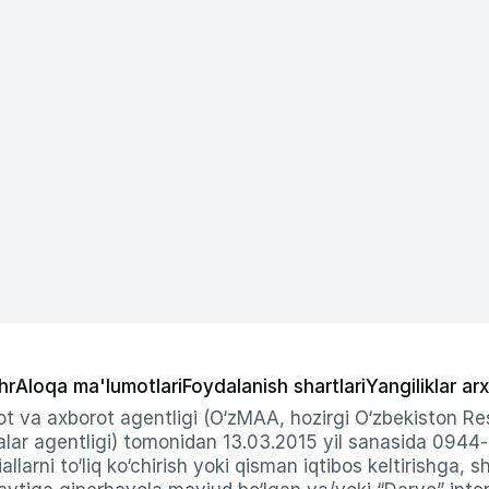
hr
Aloqa ma'lumotlari
Foydalanish shartlari
Yangiliklar arx
t va axborot agentligi (O‘zMAA, hozirgi O‘zbekiston Res
ar agentligi) tomonidan 13.03.2015 yil sanasida 0944
allarni to‘liq ko‘chirish yoki qisman iqtibos keltirishga, 