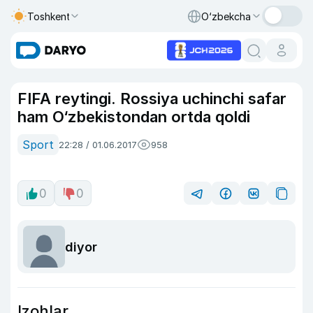
Toshkent
O‘zbekcha
FIFA reytingi. Rossiya uchinchi safar
ham O‘zbekistondan ortda qoldi
Sport
22:28 / 01.06.2017
958
0
0
diyor
Izohlar