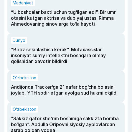
Madaniyat
“U boshqalar baxti uchun tug‘ilgan edi”. Bir umr
otasini kutgan aktrisa va dublyaj ustasi Rimma
Ahmedovaning sinovlarga to‘la hayoti
Dunyo
“Biroz sekinlashish kerak”. Mutaxassislar
insoniyat sun’iy intellektni boshqara olmay
qolishidan xavotir bildirdi
O‘zbekiston
Andijonda Tracker’ga 21 nafar bog‘cha bolasini
joylab, YTH sodir etgan ayolga sud hukmi o‘qildi
O‘zbekiston
“Sakkiz qator she’rim boshimga sakkizta bomba
bo‘lgan”. Abdulla Oripovni siyosiy ayblovlardan
asrab qolgan voqea