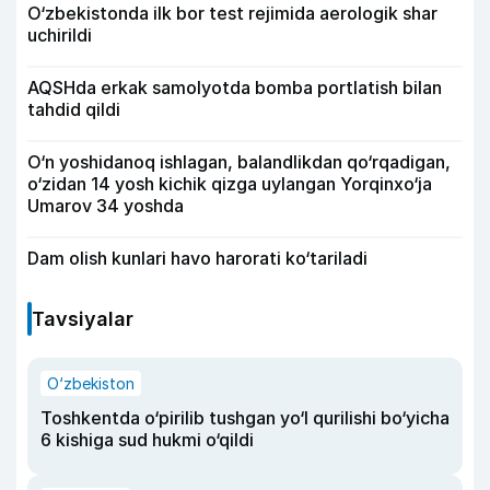
O‘zbekistonda ilk bor test rejimida aerologik shar
uchirildi
AQSHda erkak samolyotda bomba portlatish bilan
tahdid qildi
O‘n yoshidanoq ishlagan, balandlikdan qo‘rqadigan,
o‘zidan 14 yosh kichik qizga uylangan Yorqinxo‘ja
Umarov 34 yoshda
Dam olish kunlari havo harorati ko‘tariladi
Tavsiyalar
O‘zbekiston
Toshkentda o‘pirilib tushgan yo‘l qurilishi bo‘yicha
6 kishiga sud hukmi o‘qildi