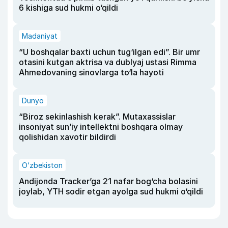
6 kishiga sud hukmi o‘qildi
Madaniyat
“U boshqalar baxti uchun tug‘ilgan edi”. Bir umr
otasini kutgan aktrisa va dublyaj ustasi Rimma
Ahmedovaning sinovlarga to‘la hayoti
Dunyo
“Biroz sekinlashish kerak”. Mutaxassislar
insoniyat sun’iy intellektni boshqara olmay
qolishidan xavotir bildirdi
O‘zbekiston
Andijonda Tracker’ga 21 nafar bog‘cha bolasini
joylab, YTH sodir etgan ayolga sud hukmi o‘qildi