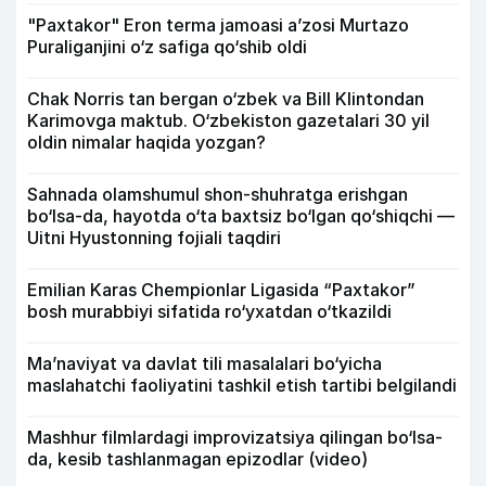
"Paxtakor" Eron terma jamoasi a’zosi Murtazo
Puraliganjini o‘z safiga qo‘shib oldi
Chak Norris tan bergan o‘zbek va Bill Klintondan
Karimovga maktub. O‘zbekiston gazetalari 30 yil
oldin nimalar haqida yozgan?
Sahnada olamshumul shon-shuhratga erishgan
bo‘lsa-da, hayotda o‘ta baxtsiz bo‘lgan qo‘shiqchi —
Uitni Hyustonning fojiali taqdiri
Emilian Karas Chempionlar Ligasida “Paxtakor”
bosh murabbiyi sifatida ro‘yxatdan o‘tkazildi
Ma’naviyat va davlat tili masalalari bo‘yicha
maslahatchi faoliyatini tashkil etish tartibi belgilandi
Mashhur filmlardagi improvizatsiya qilingan bo‘lsa-
da, kesib tashlanmagan epizodlar (video)