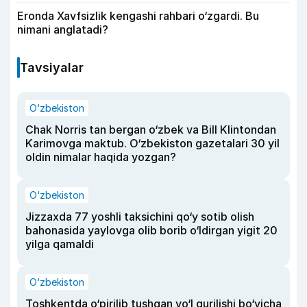
Eronda Xavfsizlik kengashi rahbari o‘zgardi. Bu
nimani anglatadi?
Tavsiyalar
O‘zbekiston
Chak Norris tan bergan o‘zbek va Bill Klintondan
Karimovga maktub. O‘zbekiston gazetalari 30 yil
oldin nimalar haqida yozgan?
O‘zbekiston
Jizzaxda 77 yoshli taksichini qo‘y sotib olish
bahonasida yaylovga olib borib o‘ldirgan yigit 20
yilga qamaldi
O‘zbekiston
Toshkentda o‘pirilib tushgan yo‘l qurilishi bo‘yicha