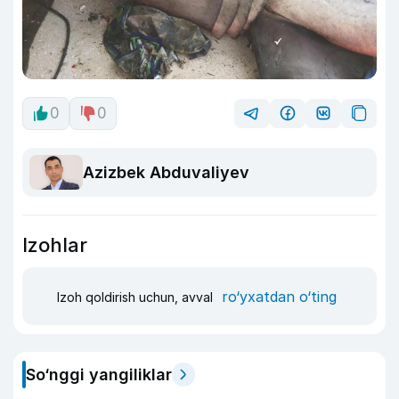
0
0
Azizbek Abduvaliyev
Izohlar
ro‘yxatdan o‘ting
Izoh qoldirish uchun, avval
So‘nggi yangiliklar