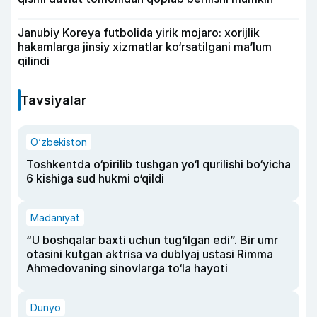
Janubiy Koreya futbolida yirik mojaro: xorijlik
hakamlarga jinsiy xizmatlar ko‘rsatilgani ma’lum
qilindi
Tavsiyalar
O‘zbekiston
Toshkentda o‘pirilib tushgan yo‘l qurilishi bo‘yicha
6 kishiga sud hukmi o‘qildi
Madaniyat
“U boshqalar baxti uchun tug‘ilgan edi”. Bir umr
otasini kutgan aktrisa va dublyaj ustasi Rimma
Ahmedovaning sinovlarga to‘la hayoti
Dunyo