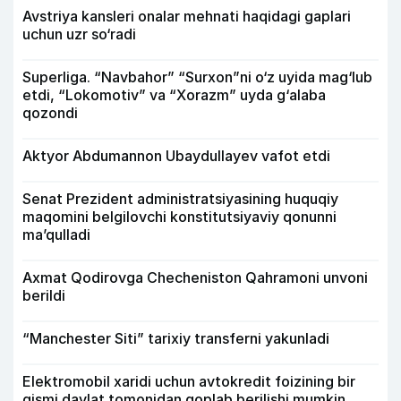
Avstriya kansleri onalar mehnati haqidagi gaplari
uchun uzr so‘radi
Superliga. “Navbahor” “Surxon”ni o‘z uyida mag‘lub
etdi, “Lokomotiv” va “Xorazm” uyda g‘alaba
qozondi
Aktyor Abdu­mannon Ubaydullayev vafot etdi
Senat Prezident administratsiyasining huquqiy
maqomini belgilovchi konstitutsiyaviy qonunni
ma’qulladi
Axmat Qodirovga Checheniston Qahramoni unvoni
berildi
“Manchester Siti” tarixiy transferni yakunladi
Elektromobil xaridi uchun avtokredit foizining bir
qismi davlat tomonidan qoplab berilishi mumkin