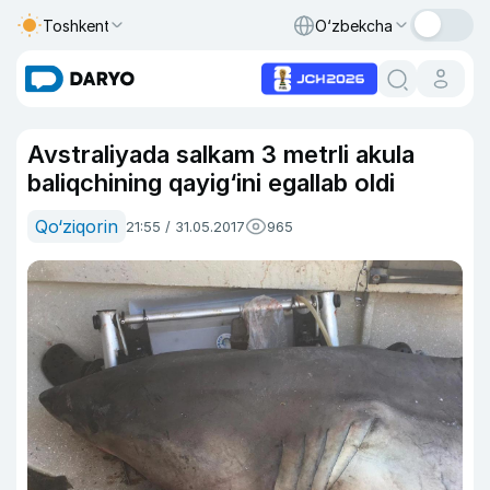
Toshkent
O‘zbekcha
Avstraliyada salkam 3 metrli akula
baliqchining qayig‘ini egallab oldi
Qo‘ziqorin
21:55 / 31.05.2017
965