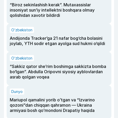
“Biroz sekinlashish kerak”. Mutaxassislar
insoniyat sun’iy intellektni boshqara olmay
qolishidan xavotir bildirdi
O‘zbekiston
Andijonda Tracker’ga 21 nafar bog‘cha bolasini
joylab, YTH sodir etgan ayolga sud hukmi o‘qildi
O‘zbekiston
“Sakkiz qator she’rim boshimga sakkizta bomba
bo‘lgan”. Abdulla Oripovni siyosiy ayblovlardan
asrab qolgan voqea
Dunyo
Mariupol qamalini yorib oʻtgan va “Izvarino
qozoni”dan chiqqan qahramon — Ukraina
armiyasi bosh qoʻmondoni Drapatiy haqida