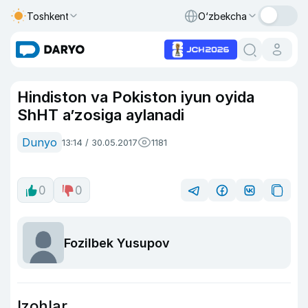
Toshkent
O‘zbekcha
Hindiston va Pokiston iyun oyida
ShHT a’zosiga aylanadi
Dunyo
13:14 / 30.05.2017
1181
0
0
Fozilbek Yusupov
Izohlar