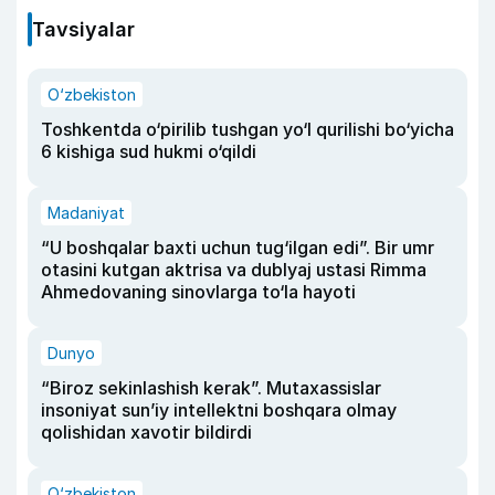
Tavsiyalar
O‘zbekiston
Toshkentda o‘pirilib tushgan yo‘l qurilishi bo‘yicha
6 kishiga sud hukmi o‘qildi
Madaniyat
“U boshqalar baxti uchun tug‘ilgan edi”. Bir umr
otasini kutgan aktrisa va dublyaj ustasi Rimma
Ahmedovaning sinovlarga to‘la hayoti
Dunyo
“Biroz sekinlashish kerak”. Mutaxassislar
insoniyat sun’iy intellektni boshqara olmay
qolishidan xavotir bildirdi
O‘zbekiston