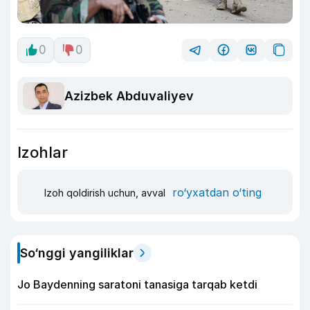
0
0
Azizbek Abduvaliyev
Izohlar
ro‘yxatdan o‘ting
Izoh qoldirish uchun, avval
So‘nggi yangiliklar
Jo Baydenning saratoni tanasiga tarqab ketdi