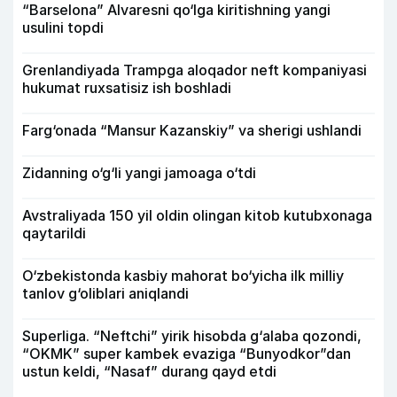
“Barselona” Alvaresni qo‘lga kiritishning yangi
usulini topdi
Grenlandiyada Trampga aloqador neft kompaniyasi
hukumat ruxsatisiz ish boshladi
Farg‘onada “Mansur Kazanskiy” va sherigi ushlandi
Zidanning o‘g‘li yangi jamoaga o‘tdi
Avstraliyada 150 yil oldin olingan kitob kutubxonaga
qaytarildi
O‘zbekistonda kasbiy mahorat bo‘yicha ilk milliy
tanlov g‘oliblari aniqlandi
Superliga. “Neftchi” yirik hisobda g‘alaba qozondi,
“OKMK” super kambek evaziga “Bunyodkor”dan
ustun keldi, “Nasaf” durang qayd etdi