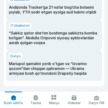
Andijonda Tracker’ga 21 nafar bog‘cha bolasini
joylab, YTH sodir etgan ayolga sud hukmi o‘qildi
O‘zbekiston
“Sakkiz qator she’rim boshimga sakkizta bomba
bo‘lgan”. Abdulla Oripovni siyosiy ayblovlardan
asrab qolgan voqea
Dunyo
Mariupol qamalini yorib oʻtgan va “Izvarino
qozoni”dan chiqqan qahramon — Ukraina
armiyasi bosh qoʻmondoni Drapatiy haqida
Bosh sahifa
Tasma
Menyu
Videolar
Daryo FM