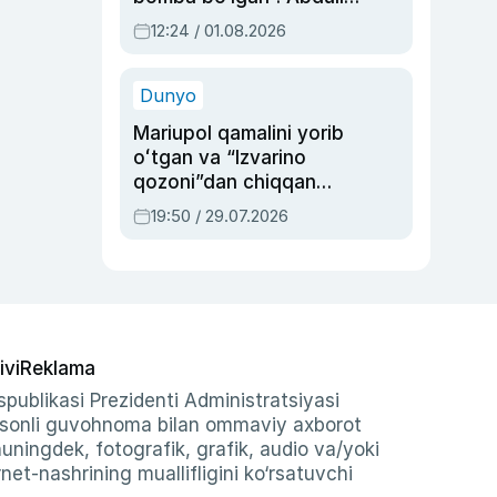
Oripovni siyosiy
12:24 / 01.08.2026
ayblovlardan asrab
qolgan voqea
Dunyo
Mariupol qamalini yorib
oʻtgan va “Izvarino
qozoni”dan chiqqan
qahramon — Ukraina
19:50 / 29.07.2026
armiyasi bosh
qoʻmondoni Drapatiy
haqida
ivi
Reklama
publikasi Prezidenti Administratsiyasi
-sonli guvohnoma bilan ommaviy axborot
shuningdek, fotografik, grafik, audio va/yoki
et-nashrining muallifligini ko‘rsatuvchi