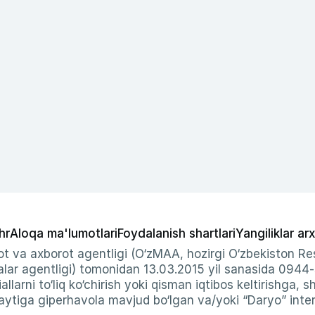
hr
Aloqa ma'lumotlari
Foydalanish shartlari
Yangiliklar arx
t va axborot agentligi (O‘zMAA, hozirgi O‘zbekiston Res
ar agentligi) tomonidan 13.03.2015 yil sanasida 0944
allarni to‘liq ko‘chirish yoki qisman iqtibos keltirishga, 
ytiga giperhavola mavjud bo‘lgan va/yoki “Daryo” intern