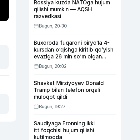
Rossiya kuzda NATOga hujum
qilishi mumkin — AQSH
razvedkasi
Bugun, 20:30
Buxoroda fuqaroni biryo‘la 4-
kursdan o’qishga kiritib qo’yish
evaziga 26 mln so’m olgan
shaxs ushlandi
Bugun, 20:02
Shavkat Mirziyoyev Donald
Tramp bilan telefon orqali
muloqot qildi
Bugun, 19:27
Saudiyaga Eronning ikki
ittifoqchisi hujum qilishi
kutilmoqda