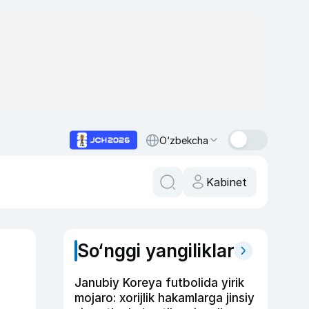
O‘zbekcha
Kabinet
So‘nggi yangiliklar
Janubiy Koreya futbolida yirik
mojaro: xorijlik hakamlarga jinsiy