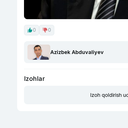
0
0
Azizbek Abduvaliyev
Izohlar
Izoh qoldirish 