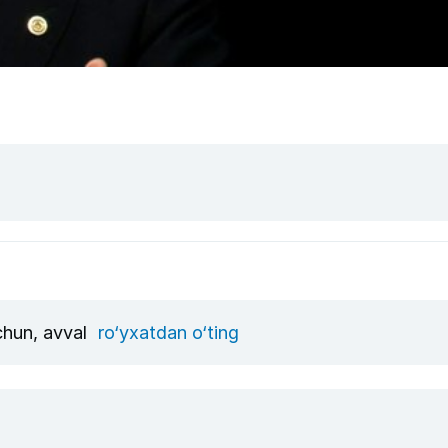
uchun, avval
ro‘yxatdan o‘ting