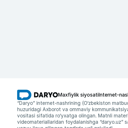
Maxfiylik siyosati
Internet-nas
“Daryo” internet-nashrining (O‘zbekiston matbuo
huzuridagi Axborot va ommaviy kommunikatsiyal
vositasi sifatida ro‘yxatga olingan. Matnli materi
videomateriallaridan foydalanishga “daryo.uz” sa