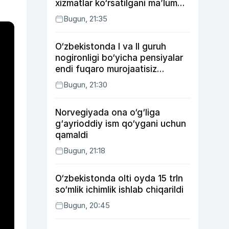
xizmatlar ko‘rsatilgani ma’lum
qilindi
Bugun, 21:35
O‘zbekistonda I va II guruh
nogironligi bo‘yicha pensiyalar
endi fuqaro murojaatisiz
tayinlanishi mumkin
Bugun, 21:30
Norvegiyada ona o‘g‘liga
g‘ayrioddiy ism qo‘ygani uchun
qamaldi
Bugun, 21:18
O‘zbekistonda olti oyda 15 trln
so‘mlik ichimlik ishlab chiqarildi
Bugun, 20:45