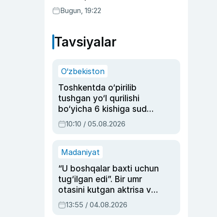
Bugun, 19:22
Tavsiyalar
O‘zbekiston
Toshkentda o‘pirilib
tushgan yo‘l qurilishi
bo‘yicha 6 kishiga sud
hukmi o‘qildi
10:10 / 05.08.2026
Madaniyat
“U boshqalar baxti uchun
tug‘ilgan edi”. Bir umr
otasini kutgan aktrisa va
dublyaj ustasi Rimma
13:55 / 04.08.2026
Ahmedovaning