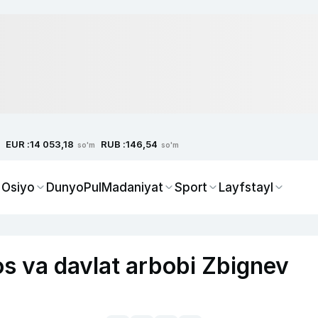
EUR :
RUB :
14 053,18
146,54
so'm
so'm
 Osiyo
Dunyo
Pul
Madaniyat
Sport
Layfstayl
s va davlat arbobi Zbignev