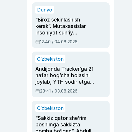
sinovlarga to‘la hayoti
Dunyo
“Biroz sekinlashish
kerak”. Mutaxassislar
insoniyat sun’iy
intellektni boshqara
12:40 / 04.08.2026
olmay qolishidan xavotir
bildirdi
O‘zbekiston
Andijonda Tracker’ga 21
nafar bog‘cha bolasini
joylab, YTH sodir etgan
ayolga sud hukmi o‘qildi
23:41 / 03.08.2026
O‘zbekiston
“Sakkiz qator she’rim
boshimga sakkizta
bomba bo‘lgan”. Abdulla