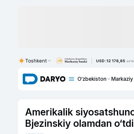
Toshkent
USD :
12 178,85
so'm
O‘zbekiston
Markaziy
Amerikalik siyosatshuno
Bjezinskiy olamdan o‘tdi