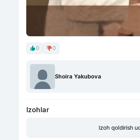
0
0
Shoira Yakubova
Izohlar
Izoh qoldirish 