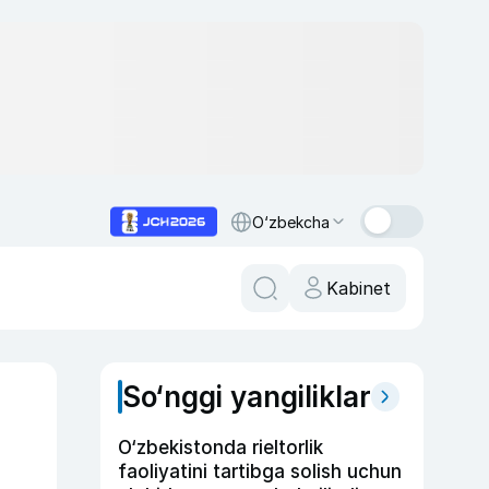
O‘zbekcha
Kabinet
So‘nggi yangiliklar
O‘zbekistonda rieltorlik
faoliyatini tartibga solish uchun