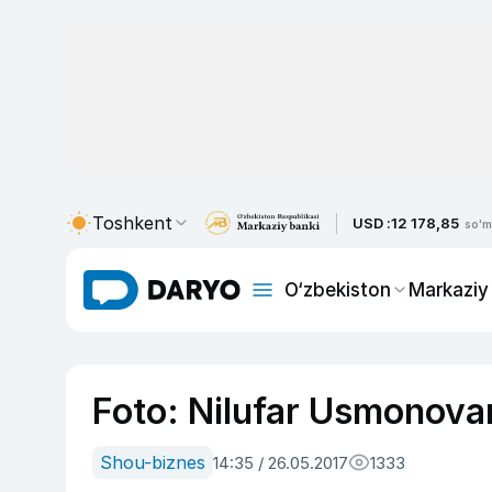
Toshkent
USD :
12 178,85
so'm
O‘zbekiston
Markaziy
Foto: Nilufar Usmonovani
Shou-biznes
14:35 / 26.05.2017
1333