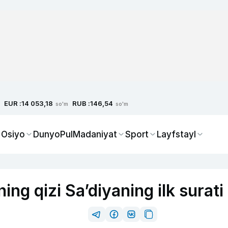
EUR :
RUB :
14 053,18
146,54
so'm
so'm
 Osiyo
Dunyo
Pul
Madaniyat
Sport
Layfstayl
ng qizi Sa’diyaning ilk surati