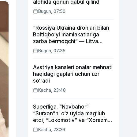
alohida qonun qabul qilindi
Bugun, 07:50
“Rossiya Ukraina dronlari bilan
Boltiqbo‘yi mamlakatlariga
zarba bermoqchi” — Litva
mudofaa vaziri
Bugun, 07:35
Avstriya kansleri onalar mehnati
haqidagi gaplari uchun uzr
so‘radi
Kecha, 23:48
Superliga. “Navbahor”
“Surxon”ni o‘z uyida mag‘lub
etdi, “Lokomotiv” va “Xorazm”
uyda g‘alaba qozondi
Kecha, 23:26