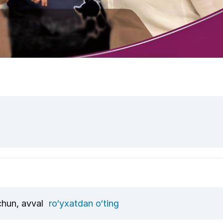
uchun, avval
ro‘yxatdan o‘ting