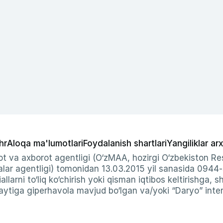
hr
Aloqa ma'lumotlari
Foydalanish shartlari
Yangiliklar arx
t va axborot agentligi (O‘zMAA, hozirgi O‘zbekiston Res
ar agentligi) tomonidan 13.03.2015 yil sanasida 0944
allarni to‘liq ko‘chirish yoki qisman iqtibos keltirishga, 
ytiga giperhavola mavjud bo‘lgan va/yoki “Daryo” intern