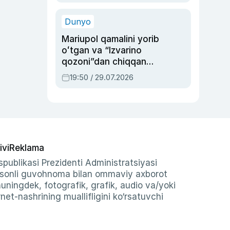
qolgan voqea
Dunyo
Mariupol qamalini yorib
oʻtgan va “Izvarino
qozoni”dan chiqqan
qahramon — Ukraina
19:50 / 29.07.2026
armiyasi bosh
qoʻmondoni Drapatiy
haqida
ivi
Reklama
publikasi Prezidenti Administratsiyasi
-sonli guvohnoma bilan ommaviy axborot
shuningdek, fotografik, grafik, audio va/yoki
et-nashrining muallifligini ko‘rsatuvchi