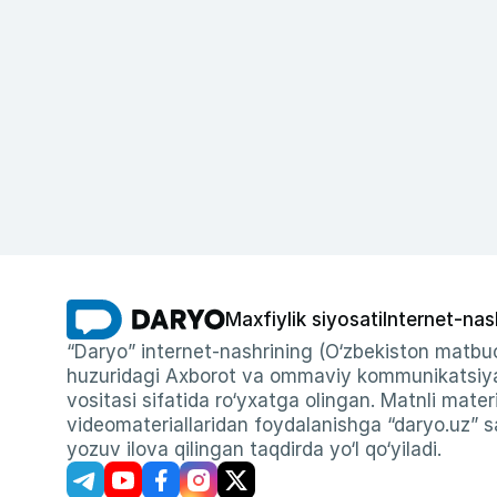
Maxfiylik siyosati
Internet-nas
“Daryo” internet-nashrining (O‘zbekiston matbuo
huzuridagi Axborot va ommaviy kommunikatsiyal
vositasi sifatida ro‘yxatga olingan. Matnli materi
videomateriallaridan foydalanishga “daryo.uz” sa
yozuv ilova qilingan taqdirda yo‘l qo‘yiladi.