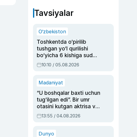
Tavsiyalar
O‘zbekiston
Toshkentda o‘pirilib
tushgan yo‘l qurilishi
bo‘yicha 6 kishiga sud
hukmi o‘qildi
10:10 / 05.08.2026
Madaniyat
“U boshqalar baxti uchun
tug‘ilgan edi”. Bir umr
otasini kutgan aktrisa va
dublyaj ustasi Rimma
13:55 / 04.08.2026
Ahmedovaning
sinovlarga to‘la hayoti
Dunyo