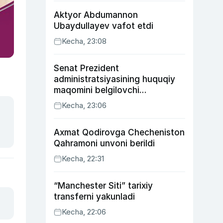
Aktyor Abdu­mannon
Ubaydullayev vafot etdi
Kecha, 23:08
Senat Prezident
administratsiyasining huquqiy
maqomini belgilovchi
konstitutsiyaviy qonunni
Kecha, 23:06
ma’qulladi
Axmat Qodirovga Checheniston
Qahramoni unvoni berildi
Kecha, 22:31
“Manchester Siti” tarixiy
transferni yakunladi
Kecha, 22:06