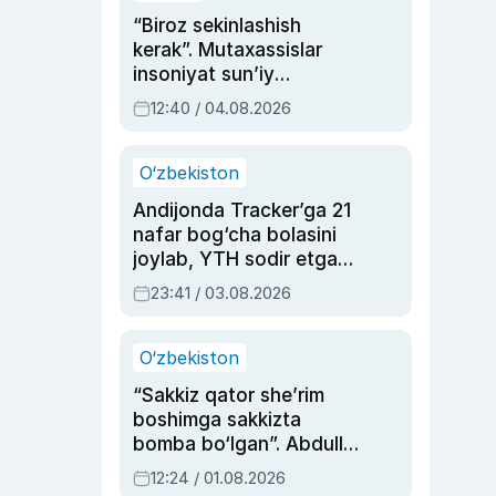
“Biroz sekinlashish
kerak”. Mutaxassislar
insoniyat sun’iy
intellektni boshqara
12:40 / 04.08.2026
olmay qolishidan xavotir
bildirdi
O‘zbekiston
Andijonda Tracker’ga 21
nafar bog‘cha bolasini
joylab, YTH sodir etgan
ayolga sud hukmi o‘qildi
23:41 / 03.08.2026
O‘zbekiston
“Sakkiz qator she’rim
boshimga sakkizta
bomba bo‘lgan”. Abdulla
Oripovni siyosiy
12:24 / 01.08.2026
ayblovlardan asrab