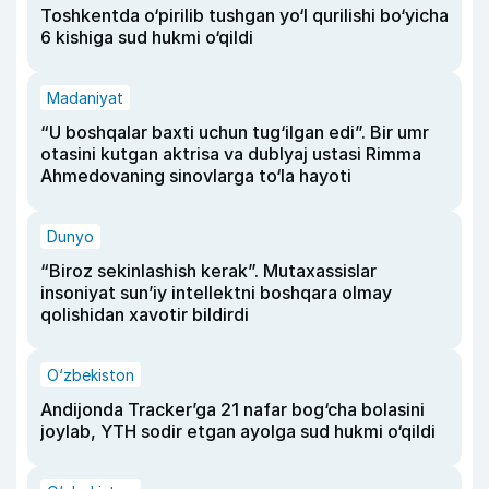
Toshkentda o‘pirilib tushgan yo‘l qurilishi bo‘yicha
6 kishiga sud hukmi o‘qildi
Madaniyat
“U boshqalar baxti uchun tug‘ilgan edi”. Bir umr
otasini kutgan aktrisa va dublyaj ustasi Rimma
Ahmedovaning sinovlarga to‘la hayoti
Dunyo
“Biroz sekinlashish kerak”. Mutaxassislar
insoniyat sun’iy intellektni boshqara olmay
qolishidan xavotir bildirdi
O‘zbekiston
Andijonda Tracker’ga 21 nafar bog‘cha bolasini
joylab, YTH sodir etgan ayolga sud hukmi o‘qildi