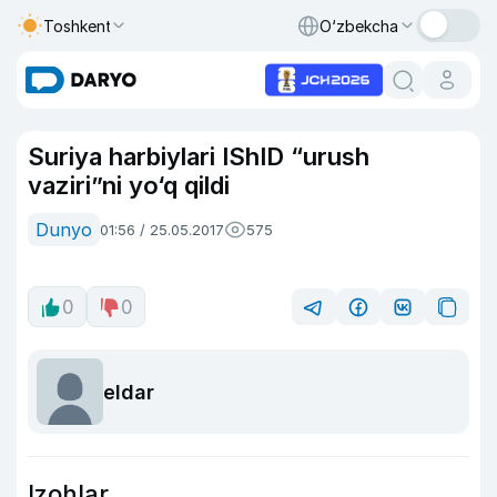
Toshkent
O‘zbekcha
Suriya harbiylari IShID “urush
vaziri”ni yo‘q qildi
Dunyo
01:56 / 25.05.2017
575
0
0
eldar
Izohlar