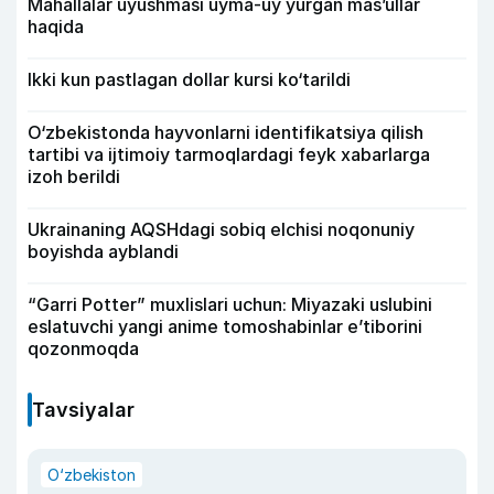
Mahallalar uyushmasi uyma-uy yurgan mas’ullar
haqida
Ikki kun pastlagan dollar kursi ko‘tarildi
O‘zbekistonda hayvonlarni identifikatsiya qilish
tartibi va ijtimoiy tarmoqlardagi feyk xabarlarga
izoh berildi
Ukrainaning AQSHdagi sobiq elchisi noqonuniy
boyishda ayblandi
“Garri Potter” muxlislari uchun: Miyazaki uslubini
eslatuvchi yangi anime tomoshabinlar e’tiborini
qozonmoqda
Tavsiyalar
O‘zbekiston