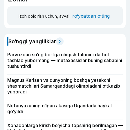
ro‘yxatdan o‘ting
Izoh qoldirish uchun, avval
So‘nggi yangiliklar
Parvozdan so‘ng bortga chiqish talonini darhol
tashlab yubormang — mutaxassislar buning sababini
tushuntirdi
Magnus Karlsen va dunyoning boshqa yetakchi
shaxmatchilari Samarqanddagi olimpiadani o‘tkazib
yuboradi
Netanyaxuning o‘lgan akasiga Ugandada haykal
qo‘yildi
Xonadonlarga kirish bo‘yicha topshiriq berilmagan —