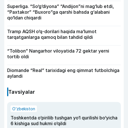
Superliga. “So‘g‘diyona” “Andijon”ni mag‘lub etdi,
“Paxtakor” “Buxoro”ga qarshi bahsda g‘alabani
qo‘ldan chiqardi
Tramp AQSH o‘q-dorilari haqida ma’lumot
tarqatganlarga qamoq bilan tahdid qildi
“Tolibon” Nangarhor viloyatida 72 gektar yerni
tortib oldi
Diomande “Real” tarixidagi eng qimmat futbolchiga
aylandi
Tavsiyalar
O‘zbekiston
Toshkentda o‘pirilib tushgan yo‘l qurilishi bo‘yicha
6 kishiga sud hukmi o‘qildi