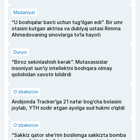
Madaniyat
“U boshqalar baxti uchun tug‘ilgan edi”. Bir umr
otasini kutgan aktrisa va dublyaj ustasi Rimma
Ahmedovaning sinovlarga to‘la hayoti
Dunyo
“Biroz sekinlashish kerak”. Mutaxassislar
insoniyat sun’iy intellektni boshqara olmay
qolishidan xavotir bildirdi
O‘zbekiston
Andijonda Tracker’ga 21 nafar bog‘cha bolasini
joylab, YTH sodir etgan ayolga sud hukmi o‘qildi
O‘zbekiston
“Sakkiz qator she’rim boshimga sakkizta bomba