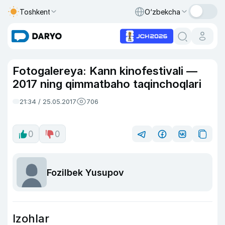
Toshkent
O‘zbekcha
Fotogalereya: Kann kinofestivali —
2017 ning qimmatbaho taqinchoqlari
21:34 / 25.05.2017
706
0
0
Fozilbek Yusupov
Izohlar