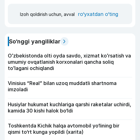
ro‘yxatdan o‘ting
Izoh qoldirish uchun, avval
So‘nggi yangiliklar
Oʻzbekistonda olti oyda savdo, xizmat koʻrsatish va
umumiy ovqatlanish korxonalari qancha soliq
toʻlagani ochiqlandi
Vinisius “Real” bilan uzoq muddatli shartnoma
imzoladi
Husiylar hukumat kuchlariga qarshi raketalar uchirdi,
kamida 30 kishi halok bo‘ldi
Toshkentda Kichik halqa avtomobil yo‘lining bir
qismi to‘rt kunga yopildi (xarita)