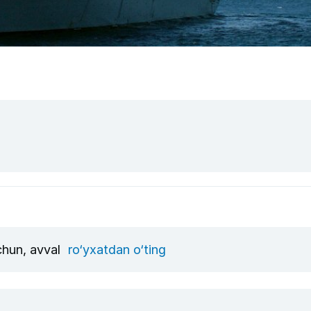
uchun, avval
ro‘yxatdan o‘ting