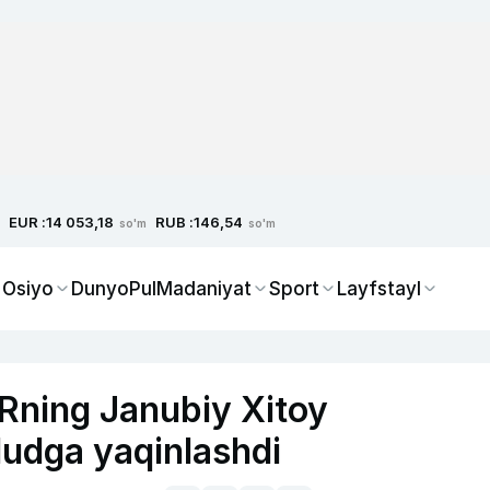
EUR :
RUB :
14 053,18
146,54
so'm
so'm
 Osiyo
Dunyo
Pul
Madaniyat
Sport
Layfstayl
Rning Janubiy Xitoy
dudga yaqinlashdi