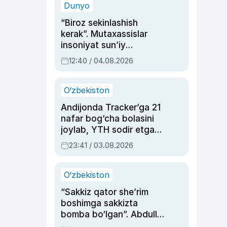
Dunyo
“Biroz sekinlashish
kerak”. Mutaxassislar
insoniyat sun’iy
intellektni boshqara
12:40 / 04.08.2026
olmay qolishidan xavotir
bildirdi
O‘zbekiston
Andijonda Tracker’ga 21
nafar bog‘cha bolasini
joylab, YTH sodir etgan
ayolga sud hukmi o‘qildi
23:41 / 03.08.2026
O‘zbekiston
“Sakkiz qator she’rim
boshimga sakkizta
bomba bo‘lgan”. Abdulla
Oripovni siyosiy