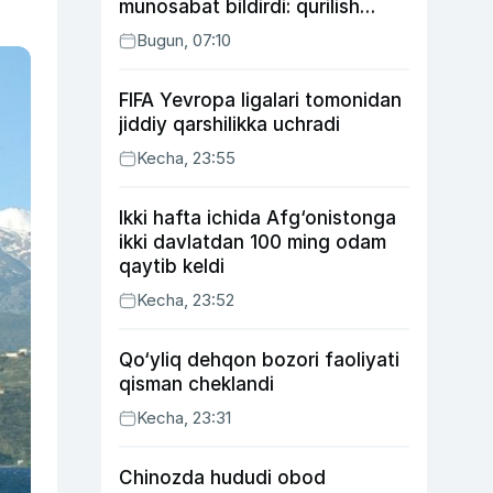
munosabat bildirdi: qurilish
ishlarining 53 foizi yakunlangan
Bugun, 07:10
FIFA Yevropa ligalari tomonidan
jiddiy qarshilikka uchradi
Kecha, 23:55
Ikki hafta ichida Afg‘onistonga
ikki davlatdan 100 ming odam
qaytib keldi
Kecha, 23:52
Qo‘yliq dehqon bozori faoliyati
qisman cheklandi
Kecha, 23:31
Chinozda hududi obod