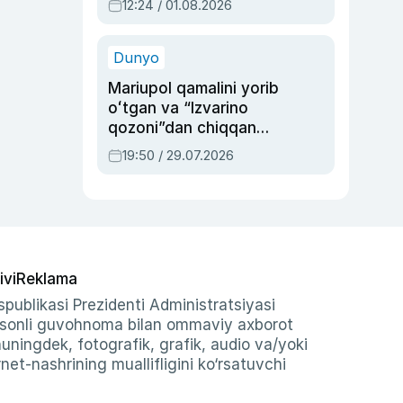
12:24 / 01.08.2026
ayblovlardan asrab
qolgan voqea
Dunyo
Mariupol qamalini yorib
oʻtgan va “Izvarino
qozoni”dan chiqqan
qahramon — Ukraina
19:50 / 29.07.2026
armiyasi bosh
qoʻmondoni Drapatiy
haqida
ivi
Reklama
publikasi Prezidenti Administratsiyasi
-sonli guvohnoma bilan ommaviy axborot
shuningdek, fotografik, grafik, audio va/yoki
et-nashrining muallifligini ko‘rsatuvchi