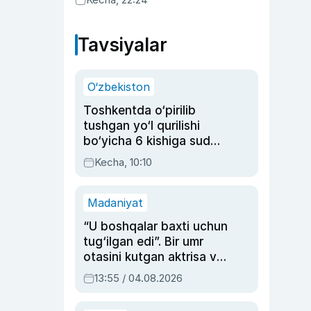
Tavsiyalar
O‘zbekiston
Toshkentda o‘pirilib
tushgan yo‘l qurilishi
bo‘yicha 6 kishiga sud
hukmi o‘qildi
Kecha, 10:10
Madaniyat
“U boshqalar baxti uchun
tug‘ilgan edi”. Bir umr
otasini kutgan aktrisa va
dublyaj ustasi Rimma
13:55 / 04.08.2026
Ahmedovaning
sinovlarga to‘la hayoti