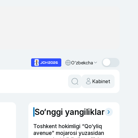
O‘zbekcha
Kabinet
So‘nggi yangiliklar
Toshkent hokimligi “Qo‘yliq
avenue” mojarosi yuzasidan