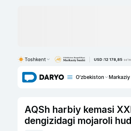
Toshkent
USD :
12 178,85
so'm
O‘zbekiston
Markaziy
AQSh harbiy kemasi XX
dengizidagi mojaroli hu