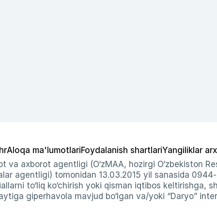
hr
Aloqa ma'lumotlari
Foydalanish shartlari
Yangiliklar arx
t va axborot agentligi (O‘zMAA, hozirgi O‘zbekiston Res
ar agentligi) tomonidan 13.03.2015 yil sanasida 0944
allarni to‘liq ko‘chirish yoki qisman iqtibos keltirishga, 
ytiga giperhavola mavjud bo‘lgan va/yoki “Daryo” intern