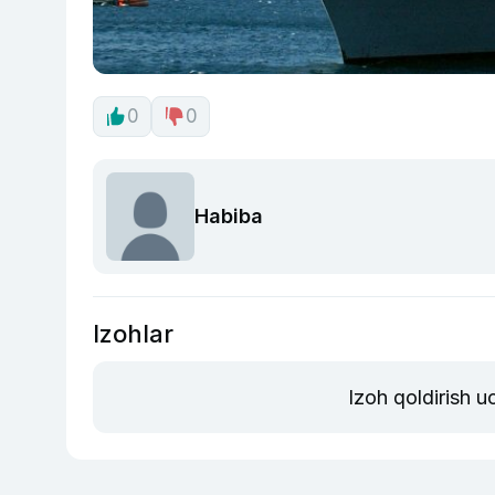
0
0
Habiba
Izohlar
Izoh qoldirish 