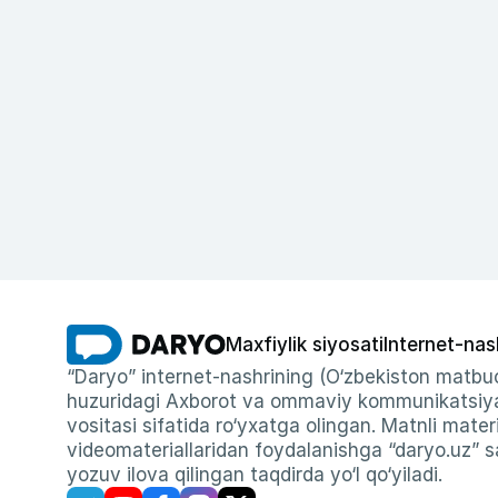
Maxfiylik siyosati
Internet-nas
“Daryo” internet-nashrining (O‘zbekiston matbuo
huzuridagi Axborot va ommaviy kommunikatsiyal
vositasi sifatida ro‘yxatga olingan. Matnli materi
videomateriallaridan foydalanishga “daryo.uz” sa
yozuv ilova qilingan taqdirda yo‘l qo‘yiladi.