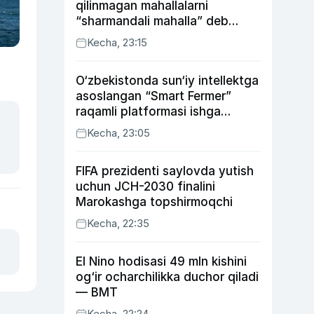
qilinmagan mahallalarni
“sharmandali mahalla” deb
belgilash boshlandi
Kecha, 23:15
O‘zbekistonda sun‘iy intellektga
asoslangan “Smart Fermer”
raqamli platformasi ishga
tushiriladi
Kecha, 23:05
FIFA prezidenti saylovda yutish
uchun JCH-2030 finalini
Marokashga topshirmoqchi
Kecha, 22:35
El Nino hodisasi 49 mln kishini
og‘ir ocharchilikka duchor qiladi
— BMT
Kecha, 22:24