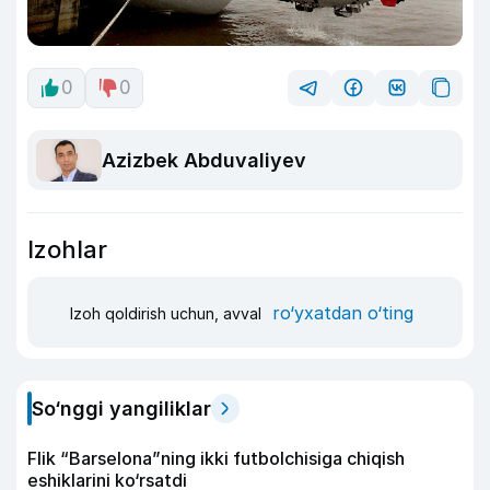
0
0
Azizbek Abduvaliyev
Izohlar
ro‘yxatdan o‘ting
Izoh qoldirish uchun, avval
So‘nggi yangiliklar
Flik “Barselona”ning ikki futbolchisiga chiqish
eshiklarini ko‘rsatdi