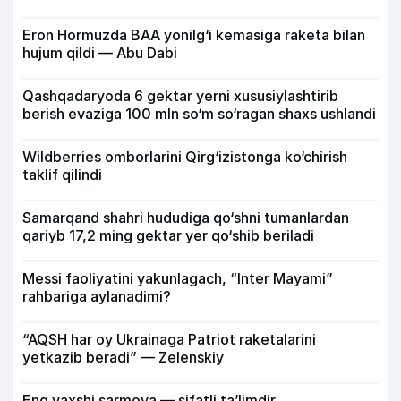
Eron Hormuzda BAA yonilg‘i kemasiga raketa bilan
hujum qildi — Abu Dabi
Qashqadaryoda 6 gektar yerni xususiylashtirib
berish evaziga 100 mln so‘m so‘ragan shaxs ushlandi
Wildberries omborlarini Qirg‘izistonga ko‘chirish
taklif qilindi
Samarqand shahri hududiga qo‘shni tumanlardan
qariyb 17,2 ming gektar yer qo‘shib beriladi
Messi faoliyatini yakunlagach, “Inter Mayami”
rahbariga aylanadimi?
“AQSH har oy Ukrainaga Patriot raketalarini
yetkazib beradi” — Zelenskiy
Eng yaxshi sarmoya — sifatli ta’limdir