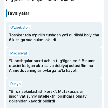
Tavsiyalar
O‘zbekiston
Toshkentda o‘pirilib tushgan yo‘l qurilishi bo‘yicha
6 kishiga sud hukmi o‘qildi
Madaniyat
“U boshqalar baxti uchun tug‘ilgan edi”. Bir umr
otasini kutgan aktrisa va dublyaj ustasi Rimma
Ahmedovaning sinovlarga to‘la hayoti
Dunyo
“Biroz sekinlashish kerak”. Mutaxassislar
insoniyat sun’iy intellektni boshqara olmay
qolishidan xavotir bildirdi