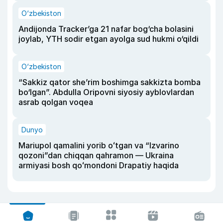
O‘zbekiston
Andijonda Tracker’ga 21 nafar bog‘cha bolasini
joylab, YTH sodir etgan ayolga sud hukmi o‘qildi
O‘zbekiston
“Sakkiz qator she’rim boshimga sakkizta bomba
bo‘lgan”. Abdulla Oripovni siyosiy ayblovlardan
asrab qolgan voqea
Dunyo
Mariupol qamalini yorib oʻtgan va “Izvarino
qozoni”dan chiqqan qahramon — Ukraina
armiyasi bosh qoʻmondoni Drapatiy haqida