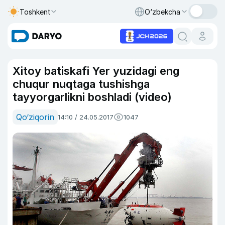
Toshkent
O‘zbekcha
Xitoy batiskafi Yer yuzidagi eng
chuqur nuqtaga tushishga
tayyorgarlikni boshladi (video)
Qo‘ziqorin
14:10 / 24.05.2017
1047