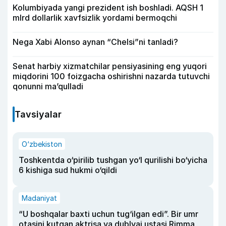
Kolumbiyada yangi prezident ish boshladi. AQSH 1
mlrd dollarlik xavfsizlik yordami bermoqchi
Nega Xabi Alonso aynan “Chelsi”ni tanladi?
Senat harbiy xizmatchilar pensiyasining eng yuqori
miqdorini 100 foizgacha oshirishni nazarda tutuvchi
qonunni ma’qulladi
Tavsiyalar
O‘zbekiston
Toshkentda o‘pirilib tushgan yo‘l qurilishi bo‘yicha
6 kishiga sud hukmi o‘qildi
Madaniyat
“U boshqalar baxti uchun tug‘ilgan edi”. Bir umr
otasini kutgan aktrisa va dublyaj ustasi Rimma