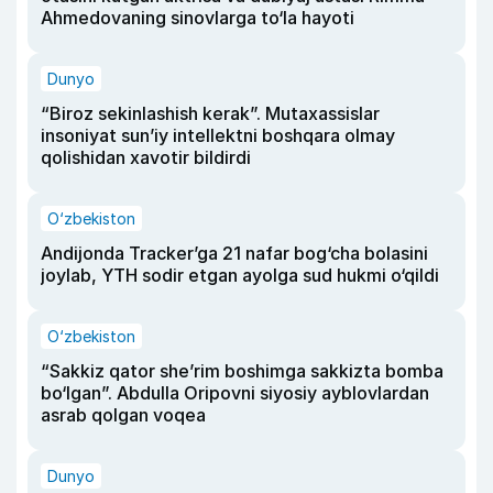
Ahmedovaning sinovlarga to‘la hayoti
Dunyo
“Biroz sekinlashish kerak”. Mutaxassislar
insoniyat sun’iy intellektni boshqara olmay
qolishidan xavotir bildirdi
O‘zbekiston
Andijonda Tracker’ga 21 nafar bog‘cha bolasini
joylab, YTH sodir etgan ayolga sud hukmi o‘qildi
O‘zbekiston
“Sakkiz qator she’rim boshimga sakkizta bomba
bo‘lgan”. Abdulla Oripovni siyosiy ayblovlardan
asrab qolgan voqea
Dunyo