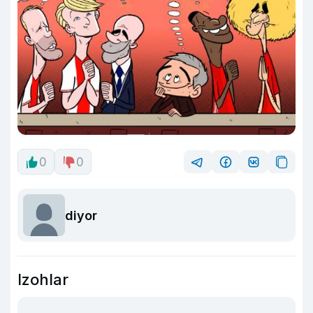
0
0
diyor
Izohlar