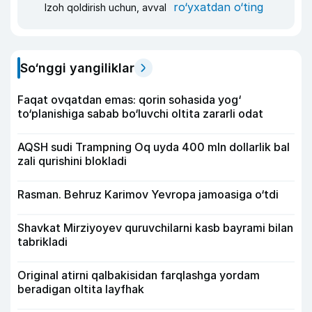
ro‘yxatdan o‘ting
Izoh qoldirish uchun, avval
So‘nggi yangiliklar
Faqat ovqatdan emas: qorin sohasida yog‘
to‘planishiga sabab bo‘luvchi oltita zararli odat
AQSH sudi Trampning Oq uyda 400 mln dollarlik bal
zali qurishini blokladi
Rasman. Behruz Karimov Yevropa jamoasiga o‘tdi
Shavkat Mirziyoyev quruvchilarni kasb bayrami bilan
tabrikladi
Original atirni qalbakisidan farqlashga yordam
beradigan oltita layfhak