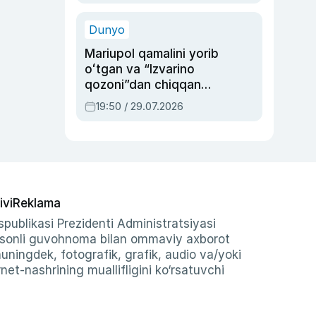
qolgan voqea
Dunyo
Mariupol qamalini yorib
oʻtgan va “Izvarino
qozoni”dan chiqqan
qahramon — Ukraina
19:50 / 29.07.2026
armiyasi bosh
qoʻmondoni Drapatiy
haqida
ivi
Reklama
publikasi Prezidenti Administratsiyasi
-sonli guvohnoma bilan ommaviy axborot
shuningdek, fotografik, grafik, audio va/yoki
et-nashrining muallifligini ko‘rsatuvchi