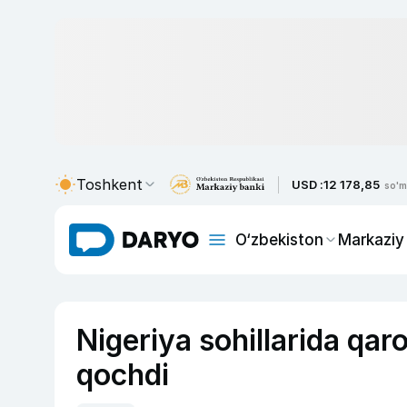
Toshkent
USD :
12 178,85
so'm
O‘zbekiston
Markaziy
Nigeriya sohillarida qar
qochdi