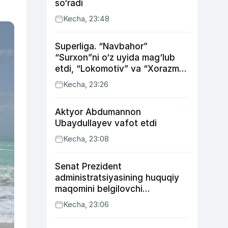
so‘radi
Kecha, 23:48
Superliga. “Navbahor”
“Surxon”ni o‘z uyida mag‘lub
etdi, “Lokomotiv” va “Xorazm”
uyda g‘alaba qozondi
Kecha, 23:26
Aktyor Abdu­mannon
Ubaydullayev vafot etdi
Kecha, 23:08
Senat Prezident
administratsiyasining huquqiy
maqomini belgilovchi
konstitutsiyaviy qonunni
Kecha, 23:06
ma’qulladi