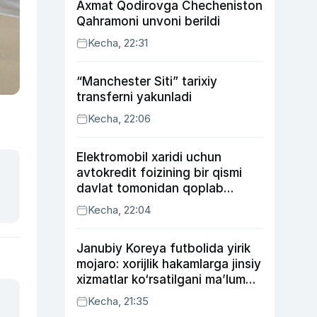
Axmat Qodirovga Checheniston
Qahramoni unvoni berildi
Kecha, 22:31
“Manchester Siti” tarixiy
transferni yakunladi
Kecha, 22:06
Elektromobil xaridi uchun
avtokredit foizining bir qismi
davlat tomonidan qoplab
berilishi mumkin
Kecha, 22:04
Janubiy Koreya futbolida yirik
mojaro: xorijlik hakamlarga jinsiy
xizmatlar ko‘rsatilgani ma’lum
qilindi
Kecha, 21:35