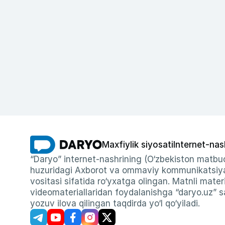
Maxfiylik siyosati
Internet-nas
“Daryo” internet-nashrining (O‘zbekiston matbuo
huzuridagi Axborot va ommaviy kommunikatsiyal
vositasi sifatida ro‘yxatga olingan. Matnli materi
videomateriallaridan foydalanishga “daryo.uz” sa
yozuv ilova qilingan taqdirda yo‘l qo‘yiladi.