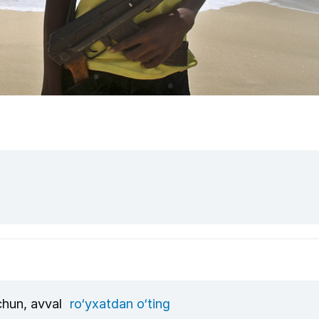
uchun, avval
ro‘yxatdan o‘ting