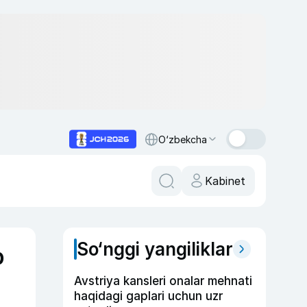
O‘zbekcha
Kabinet
So‘nggi yangiliklar
b
Avstriya kansleri onalar mehnati
haqidagi gaplari uchun uzr