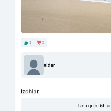
0
0
eldar
Izohlar
Izoh qoldirish 