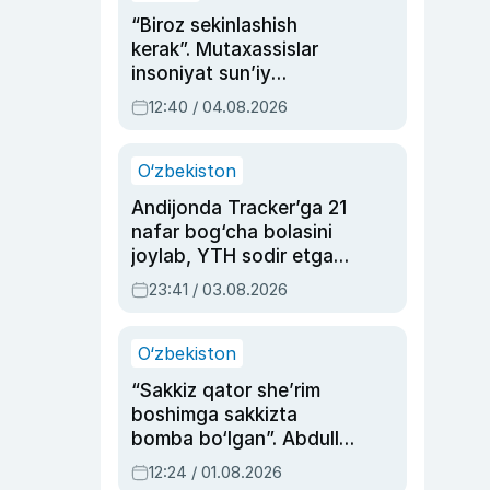
“Biroz sekinlashish
kerak”. Mutaxassislar
insoniyat sun’iy
intellektni boshqara
12:40 / 04.08.2026
olmay qolishidan xavotir
bildirdi
O‘zbekiston
Andijonda Tracker’ga 21
nafar bog‘cha bolasini
joylab, YTH sodir etgan
ayolga sud hukmi o‘qildi
23:41 / 03.08.2026
O‘zbekiston
“Sakkiz qator she’rim
boshimga sakkizta
bomba bo‘lgan”. Abdulla
Oripovni siyosiy
12:24 / 01.08.2026
ayblovlardan asrab