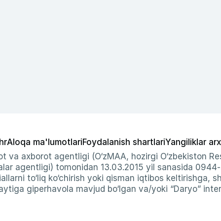
hr
Aloqa ma'lumotlari
Foydalanish shartlari
Yangiliklar arx
t va axborot agentligi (O‘zMAA, hozirgi O‘zbekiston Res
ar agentligi) tomonidan 13.03.2015 yil sanasida 0944
allarni to‘liq ko‘chirish yoki qisman iqtibos keltirishga, 
ytiga giperhavola mavjud bo‘lgan va/yoki “Daryo” intern