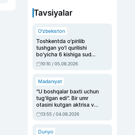
Tavsiyalar
O‘zbekiston
Toshkentda o‘pirilib
tushgan yo‘l qurilishi
bo‘yicha 6 kishiga sud
hukmi o‘qildi
10:10 / 05.08.2026
Madaniyat
“U boshqalar baxti uchun
tug‘ilgan edi”. Bir umr
otasini kutgan aktrisa va
dublyaj ustasi Rimma
13:55 / 04.08.2026
Ahmedovaning
sinovlarga to‘la hayoti
Dunyo