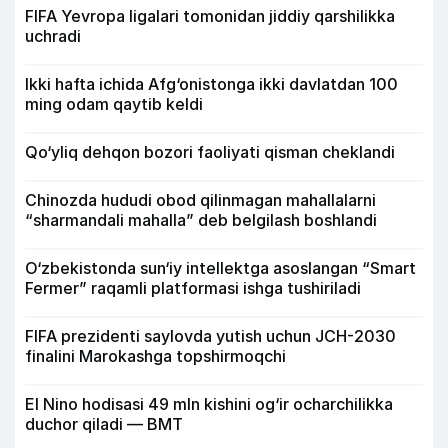
FIFA Yevropa ligalari tomonidan jiddiy qarshilikka
uchradi
Ikki hafta ichida Afg‘onistonga ikki davlatdan 100
ming odam qaytib keldi
Qo‘yliq dehqon bozori faoliyati qisman cheklandi
Chinozda hududi obod qilinmagan mahallalarni
“sharmandali mahalla” deb belgilash boshlandi
O‘zbekistonda sun‘iy intellektga asoslangan “Smart
Fermer” raqamli platformasi ishga tushiriladi
FIFA prezidenti saylovda yutish uchun JCH-2030
finalini Marokashga topshirmoqchi
El Nino hodisasi 49 mln kishini og‘ir ocharchilikka
duchor qiladi — BMT