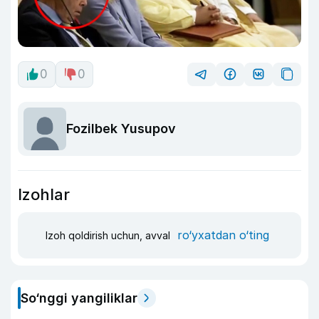
0
0
Fozilbek Yusupov
Izohlar
ro‘yxatdan o‘ting
Izoh qoldirish uchun, avval
So‘nggi yangiliklar