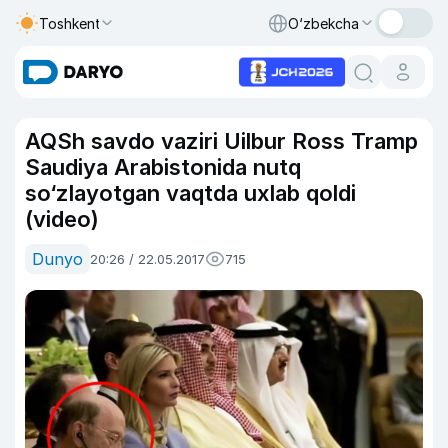
Toshkent
O‘zbekcha
AQSh savdo vaziri Uilbur Ross Tramp
Saudiya Arabistonida nutq
so‘zlayotgan vaqtda uxlab qoldi
(video)
Dunyo
20:26 / 22.05.2017
715