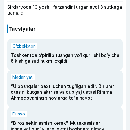
Sirdaryoda 10 yoshli farzandini urgan ayol 3 sutkaga
qamaldi
Tavsiyalar
O‘zbekiston
Toshkentda o‘pirilib tushgan yo‘l qurilishi bo‘yicha
6 kishiga sud hukmi o‘qildi
Madaniyat
“U boshqalar baxti uchun tug‘ilgan edi”. Bir umr
otasini kutgan aktrisa va dublyaj ustasi Rimma
Ahmedovaning sinovlarga to‘la hayoti
Dunyo
“Biroz sekinlashish kerak”. Mutaxassislar
insoniyat sun’iy intellektni boshqara olmay