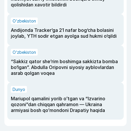
qolishidan xavotir bildirdi
O‘zbekiston
Andijonda Tracker’ga 21 nafar bog‘cha bolasini
joylab, YTH sodir etgan ayolga sud hukmi o‘qildi
O‘zbekiston
“Sakkiz qator she’rim boshimga sakkizta bomba
bo‘lgan”. Abdulla Oripovni siyosiy ayblovlardan
asrab qolgan voqea
Dunyo
Mariupol qamalini yorib oʻtgan va “Izvarino
qozoni”dan chiqqan qahramon — Ukraina
armiyasi bosh qoʻmondoni Drapatiy haqida