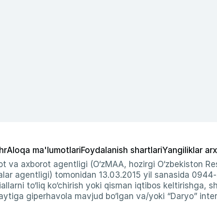
hr
Aloqa ma'lumotlari
Foydalanish shartlari
Yangiliklar arx
t va axborot agentligi (O‘zMAA, hozirgi O‘zbekiston Res
ar agentligi) tomonidan 13.03.2015 yil sanasida 0944
allarni to‘liq ko‘chirish yoki qisman iqtibos keltirishga, 
ytiga giperhavola mavjud bo‘lgan va/yoki “Daryo” intern