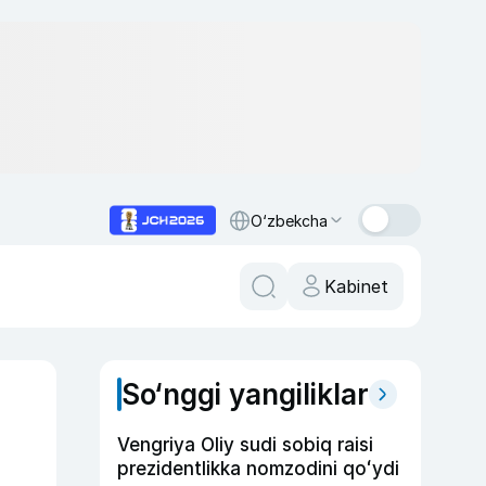
O‘zbekcha
Kabinet
So‘nggi yangiliklar
Vengriya Oliy sudi sobiq raisi
prezidentlikka nomzodini qoʻydi