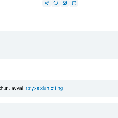
uchun, avval
ro‘yxatdan o‘ting