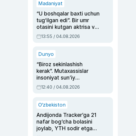
Madaniyat
“U boshqalar baxti uchun
tug‘ilgan edi”. Bir umr
otasini kutgan aktrisa va
dublyaj ustasi Rimma
13:55 / 04.08.2026
Ahmedovaning
sinovlarga to‘la hayoti
Dunyo
“Biroz sekinlashish
kerak”. Mutaxassislar
insoniyat sun’iy
intellektni boshqara
12:40 / 04.08.2026
olmay qolishidan xavotir
bildirdi
O‘zbekiston
Andijonda Tracker’ga 21
nafar bog‘cha bolasini
joylab, YTH sodir etgan
ayolga sud hukmi o‘qildi