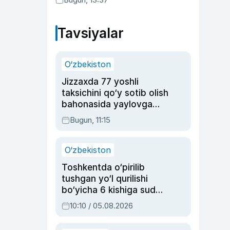
Tavsiyalar
O‘zbekiston
Jizzaxda 77 yoshli
taksichini qo‘y sotib olish
bahonasida yaylovga
olib borib o‘ldirgan yigit
Bugun, 11:15
20 yilga qamaldi
O‘zbekiston
Toshkentda o‘pirilib
tushgan yo‘l qurilishi
bo‘yicha 6 kishiga sud
hukmi o‘qildi
10:10 / 05.08.2026