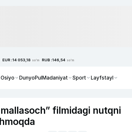
EUR :
RUB :
14 053,18
146,54
so'm
so'm
 Osiyo
Dunyo
Pul
Madaniyat
Sport
Layfstayl
allasoch” filmidagi nutqni
ishmoqda