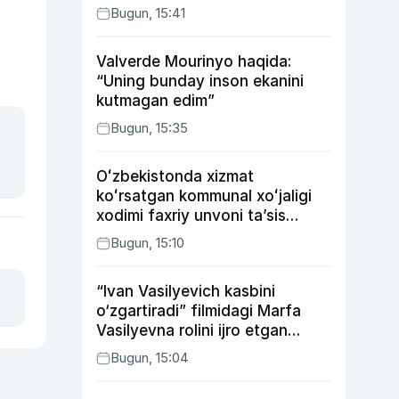
Bugun, 15:41
Valverde Mourinyo haqida:
“Uning bunday inson ekanini
kutmagan edim”
Bugun, 15:35
Oʻzbekistonda xizmat
koʻrsatgan kommunal xoʻjaligi
xodimi faxriy unvoni taʼsis
etilishi mumkin
Bugun, 15:10
“Ivan Vasilyevich kasbini
o‘zgartiradi” filmidagi Marfa
Vasilyevna rolini ijro etgan
aktrisaning taqdiri qanday
Bugun, 15:04
kechdi?