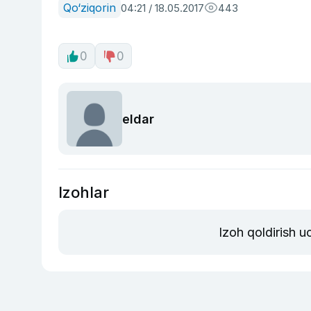
Qo‘ziqorin
04:21 / 18.05.2017
443
0
0
eldar
Izohlar
Izoh qoldirish 