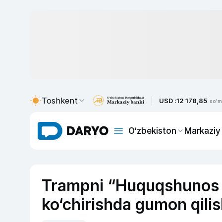
Toshkent
USD :
12 178,85
so'm
O‘zbekiston
Markaziy
Trampni “Huquqshunos m
ko‘chirishda gumon qil