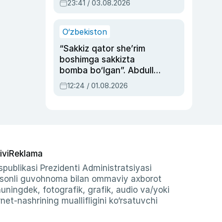
23:41 / 03.08.2026
O‘zbekiston
“Sakkiz qator she’rim
boshimga sakkizta
bomba bo‘lgan”. Abdulla
Oripovni siyosiy
12:24 / 01.08.2026
ayblovlardan asrab
qolgan voqea
ivi
Reklama
publikasi Prezidenti Administratsiyasi
-sonli guvohnoma bilan ommaviy axborot
shuningdek, fotografik, grafik, audio va/yoki
et-nashrining muallifligini ko‘rsatuvchi