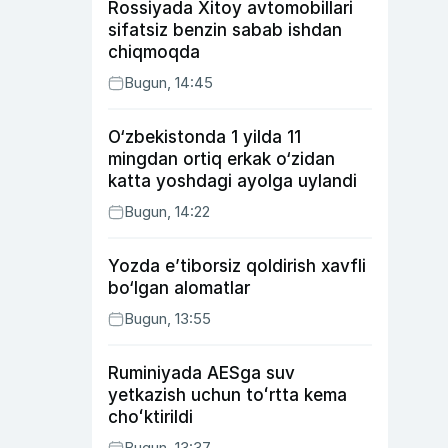
Rossiyada Xitoy avtomobillari
sifatsiz benzin sabab ishdan
chiqmoqda
Bugun, 14:45
O‘zbekistonda 1 yilda 11
mingdan ortiq erkak o‘zidan
katta yoshdagi ayolga uylandi
Bugun, 14:22
Yozda e’tiborsiz qoldirish xavfli
bo‘lgan alomatlar
Bugun, 13:55
Ruminiyada AESga suv
yetkazish uchun toʻrtta kema
choʻktirildi
Bugun, 13:37