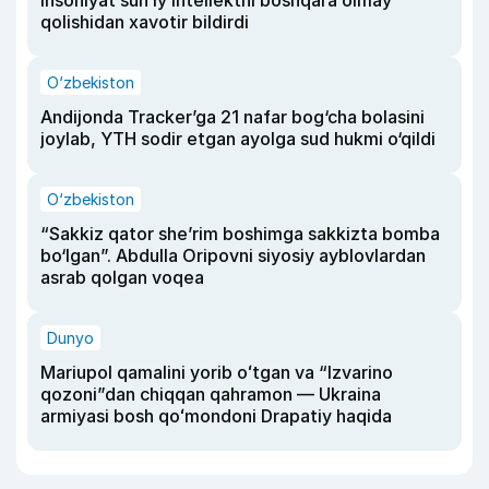
qolishidan xavotir bildirdi
O‘zbekiston
Andijonda Tracker’ga 21 nafar bog‘cha bolasini
joylab, YTH sodir etgan ayolga sud hukmi o‘qildi
O‘zbekiston
“Sakkiz qator she’rim boshimga sakkizta bomba
bo‘lgan”. Abdulla Oripovni siyosiy ayblovlardan
asrab qolgan voqea
Dunyo
Mariupol qamalini yorib oʻtgan va “Izvarino
qozoni”dan chiqqan qahramon — Ukraina
armiyasi bosh qoʻmondoni Drapatiy haqida