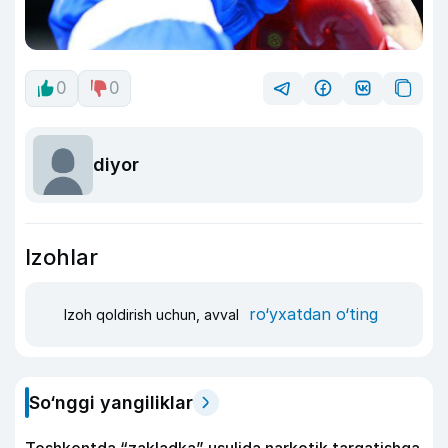
0
0
diyor
Izohlar
ro‘yxatdan o‘ting
Izoh qoldirish uchun, avval
So‘nggi yangiliklar
Toshkentda “zakladka” usulida narkotik tarqatishga