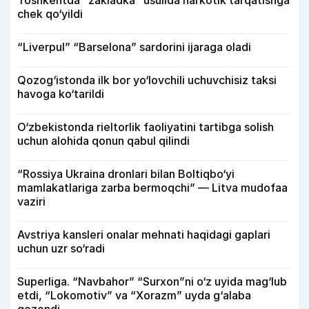
chek qo‘yildi
“Liverpul” “Barselona” sardorini ijaraga oladi
Qozog‘istonda ilk bor yo‘lovchili uchuvchisiz taksi
havoga ko‘tarildi
O‘zbekistonda rieltorlik faoliyatini tartibga solish
uchun alohida qonun qabul qilindi
“Rossiya Ukraina dronlari bilan Boltiqbo‘yi
mamlakatlariga zarba bermoqchi” — Litva mudofaa
vaziri
Avstriya kansleri onalar mehnati haqidagi gaplari
uchun uzr so‘radi
Superliga. “Navbahor” “Surxon”ni o‘z uyida mag‘lub
etdi, “Lokomotiv” va “Xorazm” uyda g‘alaba
qozondi