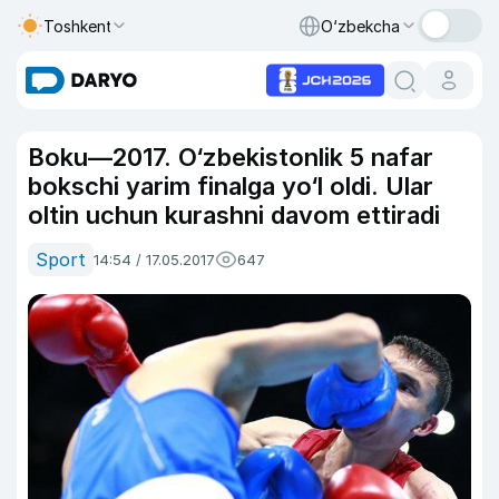
Toshkent
O‘zbekcha
Boku—2017. O‘zbekistonlik 5 nafar
bokschi yarim finalga yo‘l oldi. Ular
oltin uchun kurashni davom ettiradi
Sport
14:54 / 17.05.2017
647