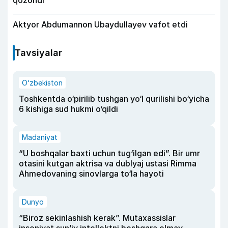
Aktyor Abdu­mannon Ubaydullayev vafot etdi
Tavsiyalar
O‘zbekiston
Toshkentda o‘pirilib tushgan yo‘l qurilishi bo‘yicha
6 kishiga sud hukmi o‘qildi
Madaniyat
“U boshqalar baxti uchun tug‘ilgan edi”. Bir umr
otasini kutgan aktrisa va dublyaj ustasi Rimma
Ahmedovaning sinovlarga to‘la hayoti
Dunyo
“Biroz sekinlashish kerak”. Mutaxassislar
insoniyat sun’iy intellektni boshqara olmay