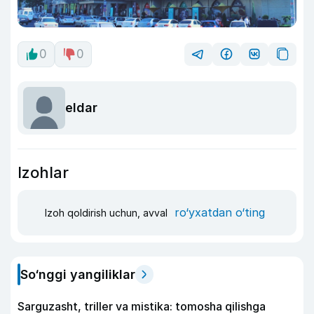
0
0
eldar
Izohlar
ro‘yxatdan o‘ting
Izoh qoldirish uchun, avval
So‘nggi yangiliklar
Sarguzasht, triller va mistika: tomosha qilishga