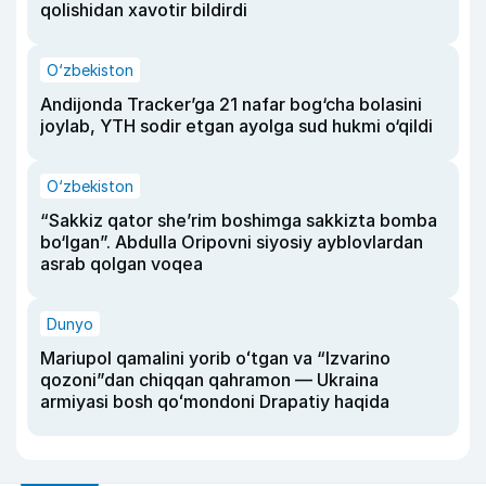
qolishidan xavotir bildirdi
O‘zbekiston
Andijonda Tracker’ga 21 nafar bog‘cha bolasini
joylab, YTH sodir etgan ayolga sud hukmi o‘qildi
O‘zbekiston
“Sakkiz qator she’rim boshimga sakkizta bomba
bo‘lgan”. Abdulla Oripovni siyosiy ayblovlardan
asrab qolgan voqea
Dunyo
Mariupol qamalini yorib oʻtgan va “Izvarino
qozoni”dan chiqqan qahramon — Ukraina
armiyasi bosh qoʻmondoni Drapatiy haqida