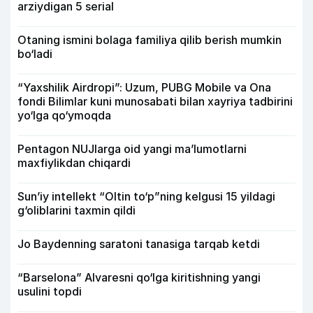
arziydigan 5 serial
Otaning ismini bolaga familiya qilib berish mumkin
bo‘ladi
“Yaxshilik Airdropi”: Uzum, PUBG Mobile va Ona
fondi Bilimlar kuni munosabati bilan xayriya tadbirini
yo‘lga qo‘ymoqda
Pentagon NUJlarga oid yangi maʼlumotlarni
maxfiylikdan chiqardi
Sun’iy intellekt “Oltin to‘p”ning kelgusi 15 yildagi
g‘oliblarini taxmin qildi
Jo Baydenning saratoni tanasiga tarqab ketdi
“Barselona” Alvaresni qo‘lga kiritishning yangi
usulini topdi