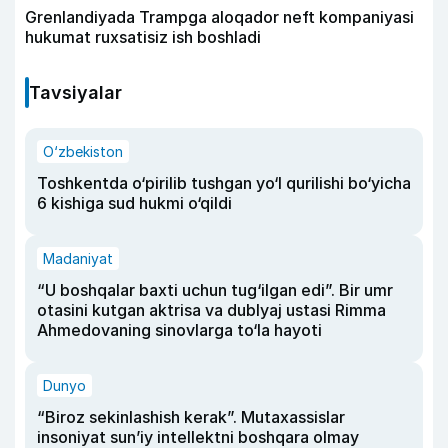
Grenlandiyada Trampga aloqador neft kompaniyasi
hukumat ruxsatisiz ish boshladi
Tavsiyalar
O‘zbekiston
Toshkentda o‘pirilib tushgan yo‘l qurilishi bo‘yicha
6 kishiga sud hukmi o‘qildi
Madaniyat
“U boshqalar baxti uchun tug‘ilgan edi”. Bir umr
otasini kutgan aktrisa va dublyaj ustasi Rimma
Ahmedovaning sinovlarga to‘la hayoti
Dunyo
“Biroz sekinlashish kerak”. Mutaxassislar
insoniyat sun’iy intellektni boshqara olmay